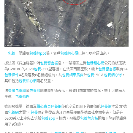
包養
墜毀現
包養網ppt
場，窗戶
包養網心得
已經可以辨認出來。
據法國《費加羅報》消
包養留言板
息，一架德國之翼
包養甜心網
公司的航班號
為GWI18G的A320
包養
-211型客機，在法國南部墜毀，機上
包養留言板
載有14
包養條件
4名乘客及6名機組成員，共
包養網車馬費
計
包養
150人
包養網心得
，
其中包括
包養甜心網
兩名兒童。
法
臺灣包養網
國
包養網
總統奧朗德表示，根據目前掌握的情況，機上可能無人
生還。
包養條件
這架飛機屬于德國漢
甜心寶貝包養網
莎航空公司旗下的廉價航
包養網
空公司“德
國
包養網
之翼”，
包養
原計劃從西班牙巴塞羅那飛往德國杜塞爾多夫，但是在
6800英尺上空失去信號
包養app
。據悉，飛機從
包養留言板
開始下降到墜毀僅
用了9分鐘。