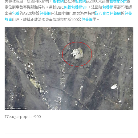
美聯社報道，法國內政部稱，
包養網
已在海
包養網
拔2000米高度
包養網ppt
處
定位到事故客機殘骸碎片。另據BBC
包養
包養網VIP
，法國航
包養網
空部門確認
出事
包養
的A320墜毀
包養網
在法國小鎮巴爾瑟洛內特附
甜心寶貝包養網
近
包養
故事
山區，該鎮距離法國東南部城市尼斯100公
包養網
里。
TC:sugarpopular900