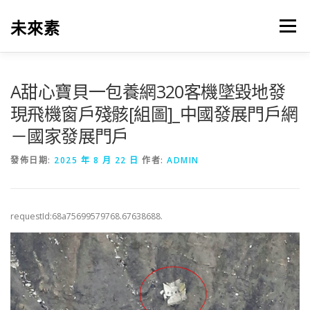
跳
至
未來素
選單
主
要
內
容
A甜心寶貝一包養網320客機墜毀地發
現飛機窗戶殘骸[組圖]_中國發展門戶網
－國家發展門戶
發佈日期:
2025 年 8 月 22 日
作者:
ADMIN
requestId:68a75699579768.67638688.