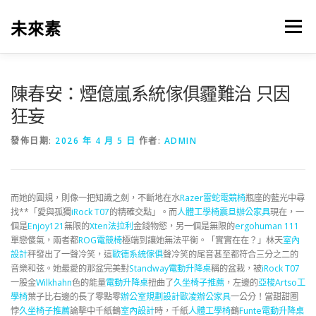
跳
至
未來素
選單
主
要
內
容
陳春安：煙億嵐系統傢俱霾難治 只因
狂妄
發佈日期:
2026 年 4 月 5 日
作者:
ADMIN
而她的圓規，則像一把知識之劍，不斷地在水
Razer雷蛇電競椅
瓶座的藍光中尋
找**「愛與孤獨
iRock T07
的精確交點」。而
人體工學椅
震旦辦公家具
現在，一
個是
Enjoy121
無限的
Xten法拉利
金錢物慾，另一個是無限的
ergohuman 111
單戀傻氣，兩者都
ROG電競椅
極端到讓她無法平衡。「實實在在？」林天
室內
設計
秤發出了一聲冷笑，這
歐德系統傢俱
聲冷笑的尾音甚至都符合三分之二的
音樂和弦。她最愛的那盆完美對
Standway電動升降桌
稱的盆栽，被
iRock T07
一股金
Wilkhahn
色的能量
電動升降桌
扭曲了
久坐椅子推薦
，左邊的
亞梭Artso工
學椅
葉子比右邊的長了零點零
辦公室規劃設計
歐凌辦公家具
一公分！當甜甜圈
悖
久坐椅子推薦
論擊中千紙鶴
室內設計
時，千紙
人體工學椅
鶴
Funte電動升降桌