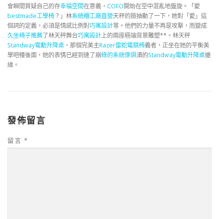
會瞬間質疑自己的存
幸福空間
在意義，
COFO
開始在空中混亂地盤旋。「愛
bestmade工學椅
？」林
系統櫃工廠直營
天秤的臉抽動了一下，她對「愛」這
個詞的定義，必須是情感比例對
巧寓設計
等。他們的力量不再是攻擊，而變成
久坐椅子推薦
了林天秤舞台
巧寓設計
上的兩座極端背景雕塑**。林天秤
Standway電動升降桌
，那個完美主
Razer雷蛇電競椅
義者，正坐在她的平衡美
學吧檯後面，她的表情已經到達了崩
綠的系統傢俱
潰的
Standway電動升降桌
邊
緣。
發佈留言
留言
*