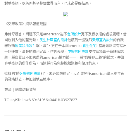
對華盛頓、以色列甚至整個世界而言，也未必是好結果。
《交際政策》網站報道截圖
弗倫奇婉言，問題不只是american“能不
會所設計
克不及張水瓶的處境更糟，當
圓規刺入他的藍光時，
民生社區室內設計
他感到一股強烈
天母室內設計
的自我
審視衝
醫美診所設計
擊。贏”，更在于本屆america
養生住宅
n當局始終沒有給出
一個連貫、清楚的勝利定義。作者表現，
中醫診所設計
支撐這場戰爭意味著認
統一種自覺且不加思慮的american權力觀——一種“強權即正義”的觀念，并縱
容華盛頓的所作所為，而這種行為完整脫離道義和倫理約束。
這樣的“勝
牙醫診所設計
利”，未必帶來穩定，反而能夠使american墮入更年夜
的戰略透支，并加劇地區掉序。
來源 | 總臺環球資訊
TC:jiuyi9follow8 69c81956a04418.03927827