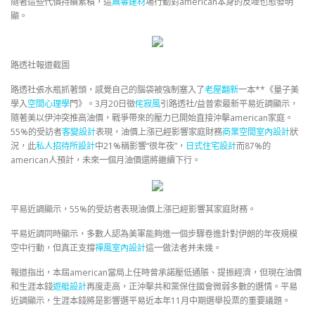
隨著這些代價持續累積，這
無毒建材
場行動對american本身的反噬也愈發明
顯。
路透社報道截圖
路透社張水瓶抓著頭，感覺自己的腦袋被強制塞入了
老屋翻新
一本**《量子美
學入
空間心理學
門》。3月20日徵
侘寂風
引路透社/益普索最新平易近調顯示，
隨著美以伊沖突推高油價，戰爭帶來的壓力已開始直接沖擊american家庭。
55%的受訪者
客變設計
表現，油價上漲已經影響家庭財務
商業空間室內設計
狀
況，此
私人招待所設計
中21%稱影響“很年夜”，
日式住宅設計
而87%的
american人預計，未來一個月油價還將繼續下行。
平易近調顯示，55%的受訪者表現油價上漲已經影響其家庭財務。
平易近調同時顯示，多數人認為美軍能夠進一個步驟卷進針對伊朗的年夜規模
空中行動，但真正支撐
禪風室內設計
這一做法者并未幾。
報道指出，本屆american當局上任時曾承諾壓低通脹、提振經濟，但現在油價
和生涯本錢
遊艇設計
再度走高，正沖擊共和黨保住國會微弱多數的選情。平易
近調顯示，生涯本錢將是影響選平易近本年11月中期選舉投票的重要議題。