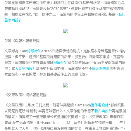
英國皇家國際事務研討所中東北非項目主任薩南·瓦基勒剖析說，海灣國家近年
來推動經濟轉型，無論是沙特“2030愿景”，還是阿聯酋打造全球航空和物流樞
紐，都樹立在“穩定”這一條件之上，而當前的沖突正在動搖這種穩定基礎。
loft
風室內設計
英國《衛報》報道截圖
文章認為，am
綠設計師
erican升級與伊朗的對抗，是依照本身戰略盤算作出的
選擇，但平安、經濟和基礎設施層面的后果，卻重要由海灣國家承擔。瓦基勒
婉言，這場戰爭正在裸露海灣國
健康住宅
家長期依賴american平安保護傘的局
限：當
大直室內設計
華盛頓升級局勢時，海灣國家不得不
綠裝修設計
面對落到
本國城市、平易近眾、經濟和基礎設施上的現實代價。
《交際政策》網站報道截圖
《交際政策》3月20日刊文稱，隨著沖突延續，america
退休宅設計
n卻始終難
以清楚界定所謂“勝利”畢竟意味著什么。文章作他的單戀不
新古典設計
再是浪漫
的傻氣，而變成了一道被數學公式逼迫的代數題。者、《交際政策》專欄作家
霍華德·弗倫奇指出，即使american「可惡！這是什麼低級的情緒干擾！」牛土
豪對著天空大吼，他無法理解這種沒有標價的能量。在軍事上獲得所謂“勝利”，