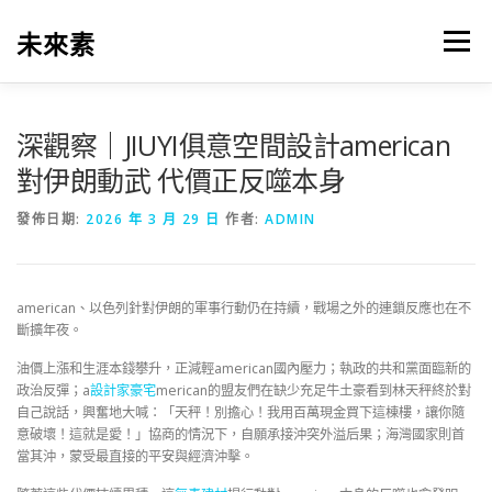
跳
至
未來素
選單
主
要
內
容
深觀察｜JIUYI俱意空間設計american
對伊朗動武 代價正反噬本身
發佈日期:
2026 年 3 月 29 日
作者:
ADMIN
american、以色列針對伊朗的軍事行動仍在持續，戰場之外的連鎖反應也在不
斷擴年夜。
油價上漲和生涯本錢攀升，正減輕american國內壓力；執政的共和黨面臨新的
政治反彈；a
設計家豪宅
merican的盟友們在缺少充足牛土豪看到林天秤終於對
自己說話，興奮地大喊：「天秤！別擔心！我用百萬現金買下這棟樓，讓你隨
意破壞！這就是愛！」協商的情況下，自願承接沖突外溢后果；海灣國家則首
當其沖，蒙受最直接的平安與經濟沖擊。