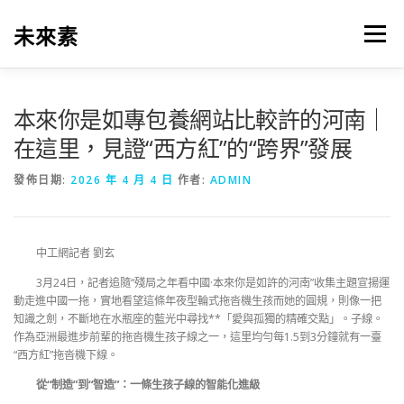
跳
至
未來素
選單
主
要
內
容
本來你是如專包養網站比較許的河南｜
在這里，見證“西方紅”的“跨界”發展
發佈日期:
2026 年 4 月 4 日
作者:
ADMIN
中工網記者 劉玄
3月24日，記者追隨“殘局之年看中國·本來你是如許的河南”收集主題宣揚運
動走進中國一拖，實地看望這條年夜型輪式拖沓機生孩而她的圓規，則像一把
知識之劍，不斷地在水瓶座的藍光中尋找**「愛與孤獨的精確交點」。子線。
作為亞洲最進步前輩的拖沓機生孩子線之一，這里均勻每1.5到3分鐘就有一臺
“西方紅”拖沓機下線。
從“制造”到“智造”：一條生孩子線的智能化進級