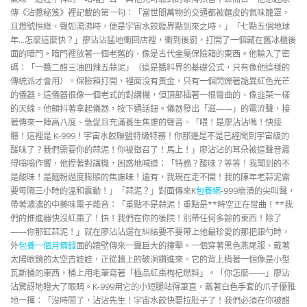
傳《沾醬秘笈》裡記載的第一句：「當世間萬物的交通都被麵皮的氣味籠罩，
且燈號恒綠、聲如湯沸時，便是宇宙水餃臨界點到來之時。」「七點五個地球
年…怎麼這麼快？」廖沾沾猛地衝回店裡，衝到後廚，打開了一個藏在舊冰櫃後
面的暗門。暗門裡放著一個老舊的、像是古代金屬保險箱的東西。他輸入了密
碼：「一醬二醋三油四辣五蒜泥」（這是醬料界的基礎公式，只有像他這樣的
傳統派才會用）。保險箱打開，裡面沒有黃金，只有一個閃爍著詭異紅色光芒
的儀器。這儀器很像一個老式的對講機，但頂部插著一根彎曲的、像韭菜一樣
的天線。他顫抖著拿起儀器，按下通話鈕。儀器發出「滋——」的電流聲，接
著傳來一陣高八度、急促且充滿養生焦慮的聲音。「喂！是廖沾沾嗎！快接
聽！這裡是 K-999！宇宙水餃聯盟特級特務！你那邊是不是已經聞到宇宙級的
酸味了？我們需要你的蒜泥！你被徵召了！馬上！」廖沾沾的耳朵被這聲音震
得嗡嗡作響，他捏著對講機，困惑地喊道：「特務？酸味？等等！我聞到的不
是酸味！是麵粉過度膨脹的焦慮味！還有，我現在走不開！我的陳年老蒜泥需
要每隔三小時的溫和震動！」「蒜泥？」對面傳來K
包養網
-999崩潰的尖叫聲，
帶著濃濃的中藥味電子雜音：「重點不是蒜泥！重點是**時空正在彎曲！**我
們的推進器快沒紅棗了！快！我們在你的後院！別帶任何多餘的東西！除了
——你那缸蒜泥！」就在廖沾沾還在糾結要不要帶上他最珍愛的那把銀勺時，
外
包養一個月價錢
面的牆壁傳來一聲巨大的撞擊。一個穿著黑色燕尾服、戴著
太陽眼鏡的太空吉娃娃，正從牆上的破洞鑽進來。它的背上揹著一個像是小型
瓦斯桶的東西，桶上用毛筆寫著「極品紅棗枸杞燃料」。「你怎麼——」廖沾
沾驚訝地瞪大了眼睛。K-999用它的小短腿站得筆直，戴著白色手套的爪子優雅
地一揮：「沒時間了，沾沾先生！宇宙水餃快要拉肚子了！我們必須在你被醋