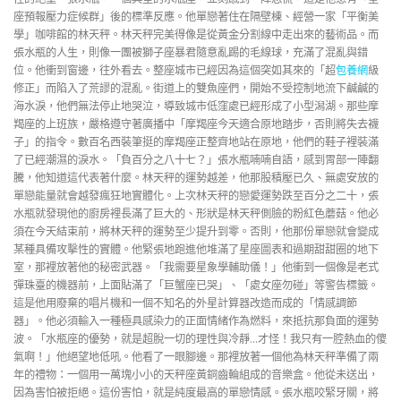
座預報壓力症候群」後的標準反應。他單戀著住在隔壁棟、經營一家「平衡美
學」咖啡館的林天秤。林天秤完美得像是從黃金分割線中走出來的藝術品。而
張水瓶的人生，則像一團被獅子座暴君隨意亂踢的毛線球，充滿了混亂與錯
位。他衝到窗邊，往外看去。整座城市已經因為這個突如其來的「超
包養網
級
修正」而陷入了荒謬的混亂。街道上的雙魚座們，開始不受控制地流下鹹鹹的
海水淚，他們無法停止地哭泣，導致城市低窪處已經形成了小型潟湖。那些摩
羯座的上班族，嚴格遵守著廣播中「摩羯座今天適合原地踏步，否則將失去襪
子」的指令。數百名西裝筆挺的摩羯座正整齊地站在原地，他們的鞋子裡裝滿
了已經潮濕的淚水。「負百分之八十七？」張水瓶喃喃自語，感到胃部一陣翻
騰，他知道這代表著什麼。林天秤的運勢越差，他那股積壓已久、無處安放的
單戀能量就會越發瘋狂地實體化。上次林天秤的戀愛運勢跌至百分之二十，張
水瓶就發現他的廚房裡長滿了巨大的、形狀是林天秤側臉的粉紅色蘑菇。他必
須在今天結束前，將林天秤的運勢至少提升到零。否則，他那份單戀就會變成
某種具備攻擊性的實體。他緊張地跑進他堆滿了星座圖表和過期甜甜圈的地下
室，那裡放著他的秘密武器。「我需要星象學輔助儀！」他衝到一個像是老式
彈珠臺的機器前，上面貼滿了「巨蟹座已哭」、「處女座勿碰」等警告標籤。
這是他用廢棄的唱片機和一個不知名的外星計算器改造而成的「情感調節
器」。他必須輸入一種極具感染力的正面情緒作為燃料，來抵抗那負面的運勢
波。「水瓶座的優勢，就是超脫一切的理性與冷靜…才怪！我只有一腔熱血的傻
氣啊！」他絕望地低吼。他看了一眼腳邊。那裡放著一個他為林天秤準備了兩
年的禮物：一個用一萬塊小小的天秤座黃銅齒輪組成的音樂盒。他從未送出，
因為害怕被拒絕。這份害怕，就是純度最高的單戀情感。張水瓶咬緊牙關，將