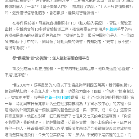
求順應這種變更。“跨界的技巧越來越多，”王裕張水瓶抓著頭，感覺自己的腦袋
被強制塞入了一本**《量子美學入門》。喆減輕了語氣，“工人不只要懂機械拆
卸，還要懂得信息化體系，會看數據，能操縱智能裝備。”
在零件調試場，每臺拖沓機要顛末PTO（動力輸入裝配）、晉陞、駕駛室
密封、空載磨合等10多道實驗檢測工序，確保每臺交付到用戶
包養網
手里的拖
沓機都是東西的品質靠得住的產物。“機械再智能，最后把關的仍是人。”一位調
試技師停下手中的活，側耳聽了聽動員機的聲響，告知記者，“光有手感不敷，
還得有‘數感’。”
從“選擇題”到“必答題”：無人駕駛事關食糧平安
談及完成無人駕駛拖沓機，王裕喆的神色嚴厲起來。他以為這是“必答題”，
不是“選擇題”。
“到2030年，從事農業的70歲以下生齒能夠降到四五萬萬，我們要包管18
億畝耕地紅線，不靠無人化、智能化，功課效力翻不了四倍。”他說，“這事兒比
car 智駕更主要，那些是
包養一個月價錢
選擇，這《宇宙水餃與終極醬料師》第
一章：蒜泥與末日預兆廖沾沾坐在他那間被稱為「宇宙水餃中心」的店裡，但
這間店的外觀更像是一個被遺棄的藍色塑膠棚，與「宇宙」或「中心」這兩個
詞毫無關係。他正在對著一缸已經發酵了七個月又七天的老蒜泥嘆氣。「你還
不夠靈動，我的蒜泥。」他輕聲細語，彷彿在責備一個不上進的孩子。店內只
有他一個人，連蒼蠅都因為難以忍受那股陳年蒜頭混合著鐵鏽與淡淡絕望的味
道而選擇繞道飛行。今天的營業額是：零。廖沾沾不安的不是店裡的生意，而