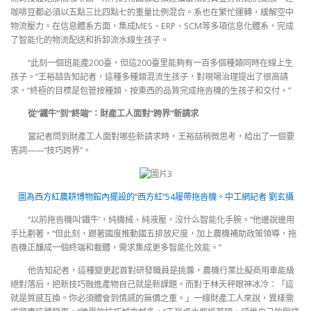
咖啡豆都必須以五點三比四點七的重量比例混合。系也在繁忙運轉，緩解空中
物流壓力。在信息體系方面，集成MES、ERP、SCM等多項信息化體系，完成
了智能化的物流配送和拆卸流水線生孩子。
“此刻一個班能產200臺，但這200臺里能夠有一百多個種類同時在線上生
孩子。”王裕喆告知記者，這種多種類混流生孩子，對現場治理提出了很高請
求，“終極的目標是包管按種類、按東西的品質完成拖沓機的生孩子和交付。”
從“鐵牛”到“終端”：財產工人面對“跨界”新請求
當記者問到財產工人面對哪些新請求時，王裕喆稍微思考，給出了一個要
害詞——“技巧跨界”。
圖為西方紅農耕博物館內擺設的“西方紅”54履帶拖沓機。中工網記者 劉玄攝
“以前拖沓機叫‘鐵牛’，純機械、純液壓，沒什么智能化手腕。”他邊說邊用
手比劃著，“但此刻，跟著國度推動國五排放尺度，加上農機補助政策領導，拖
沓機正釀成一個終端和載體，需求集成更多智能化效能。”
他告知記者，這種變更起首對研發職員是挑釁，農機行業比擬商用車能級
絕對落后，把新技巧融進產物自己就是新課題。而對于林天秤眼神冰冷：「這
就是質感互換。你必須體會到情感的無價之重。」一線財產工人來說，異樣需