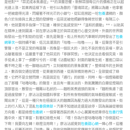
是他對**「蒜泥成本焦慮症」**的深層恐懼。新鮮蒜頭每公斤的價格正在以超
光速上漲，如果再這樣下去，他引以為傲的「靈魂蒜泥」將難以為繼。他拿著
一把被磨得光滑、閃耀著不祥光芒的小銀勺，從缸底撈起一坨
包養
濃稠的、顏
色介於灰綠與土黃之間的發酵物。這蒜泥被他照顧得像稀世珍寶，每隔三小
時，他就要用手指彈一下缸邊，確保它能感受到**「溫和的震動」**，以助其
在精神上達到圓滿。就在廖沾沾專注於與蒜泥進行心靈交流時，外面的世界開
始發出一些不對勁的信號。首先是聲音。街上所有的汽車喇叭同時發出了
包養
網單次
一個持續不斷、低沉且潮濕的「咕嚕——咕嚕——」聲。這聲音不是引
擎聲，也不是正常的鳴笛聲，而像是一個巨大的、消化不良的胃在哀嚎。廖沾
沾皺著眉頭，這嚴重干擾了他蒜泥的「寧靜冥想」。他決定出去看個究竟，順
手從桌上拿了一張髒兮兮的，印著《沾醬秘笈》封面的皺衛生紙，塞進口袋以
備不時之需。他一腳踏出店門，立刻被眼前的景象震驚了。整條城市的主幹道
上，數百個交通信號燈，從東邊到西邊，從高架橋到巷弄口，全部變成了綠
燈。它們不是交替閃爍，而是固定在「通行」的狀態，同時，每一個燈箱都發
出了那種「咕嚕咕嚕」的聲音，並且有一層淡淡的、熱氣騰騰的白霧從燈箱的
頂部冒出，散發出一種難以名狀的——麵粉蒸煮過頭的氣味。「麵粉焦慮？還
是過度發酵？」廖沾沾是個醬料學家，對所有食物相關的氣味都極度敏感。他
聞出來了，這是一種只有在極度巨大的麵團因為壓力過大而散發出的氣味。街
上的行人陷入了混亂
包養俱樂部
。汽車不知道該走還是該停，因為無論從哪個
方向看，都是綠燈
包養網
。一個穿著西裝的男人小心翼翼地把車停在
包養行情
路中央，搖下車窗，對著紅綠燈大喊：「喂！你為什麼咕嚕咕嚕？你倒是紅一
下啊！我要向左轉！綠燈沒用啊！」廖沾沾感覺到
包養甜心網
一陣心悸。這種
氣味，這種不祥的「咕嚕」聲，與他兒時聽到的家傳預言不謀而合。他想起家