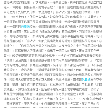
酸離子炮鎖定前離開！」話音未落，一股極致尖銳、刺鼻的酸氣猛地從店門口
灌入，伴隨著一個狂妄自大的電子音效：「警告！這裡的醬油比例嚴重失衡！
百分之九十九點九九的醋，才是真理！」廖沾沾知道，這是他的宿敵，王醋
狂，已經找上門了。他的宇宙冒險，被迫從他對蒜泥的焦慮中，正式開始了。
一個狂妄的影子佔滿了那扇被撞破的牆門邊緣，光線一瞬間被極端的酸氣扭
曲。一個閃閃
包養妹
發光、像醋罐的機器人緩緩漂浮進來，它的底座還不斷噴
射著白色醋霧。它身上掛著「醋狂派大勝利」的霓虹燈牌，閃爍得讓人眼睛發
疼，同時發出警報。王醋狂的聲音再次響起，這次帶著金屬回音的嘲弄，刺耳
得像是磨砂紙。「廖沾沾！你那充滿腐敗氣味的蒜泥，是對醬料學的侮辱！必
須淨化！」「你將為你那百分之五的醬油，以及百分之九十五的邪惡蒜頭付出
代價！」醋罐機器人的頂端裂開，露出了一個巨大的管口，正在聚積藍色光
芒。K-999特務用它穿著燕尾服的小爪子，一把抓住了廖沾沾的褲腳催促著他。
「快點！沾沾先生！那是醋酸離子炮！專門用來溶解有機發酵物的！」「它會
把你的蒜泥在零點一秒內變成無菌的、純淨的白醋！那是浩劫啊！」「不准動
我的蒜泥！」廖沾沾發出了醬料學家對待信仰般的怒吼。他以一種專業包水餃
的極限速度，從旁邊的麵粉堆中抓起了兩團麵皮。麵皮被他用氣功般的捏製手
法，瞬間擴大成直徑三公尺的巨大麵皮。他猛地擲出，兩張麵
包養網
皮在空中
交疊，變成一個半透明的防禦護盾。這就是家傳《沾醬秘笈》中記載的「水餃
皮護盾」，薄韌而充滿彈性。藍色離子炮光束猛烈地擊中麵皮護盾，發出了一
聲像是汽水開蓋的聲音。護盾劇烈震動，但奇蹟般地擋住了攻擊，只是散發出
濃郁的麵香。「這麵皮的延展性！完美！但撐不了太久！」K-999焦急地大喊，
中藥味更濃了。廖沾沾知道，他必須帶走他那缸陳年老蒜泥，那是宇宙的希