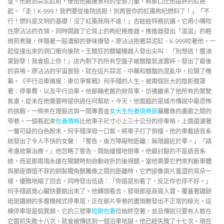
望。他跑到蒜泥缸前，使出他搬運食材的全部力量，將那口比他還胖的缸抱
起。「走！K-999！我們要從後院逃跑！別再管你的紅棗枸杞燃料了！」「不
行！燃料是文明的基礎！沒了紅棗我飛不遠！」吉娃娃特務抗議。它用小嘴咬
住廖沾沾的衣領，同時開啟了它背上的枸杞推進器。推進器發出「滋滋」的輕
微煎煮聲，伴隨著一股濃郁的蔘味爆發。廖沾沾抱著蒜泥缸、K-999咬著他，一
起從撞出來的洞口衝向後院。王醋狂的醋罐機器人發出尖叫：「別想逃！醬油
黨餘孽！我會追上你！」店內剩下的所有空盤子被醋酸氣波震碎，發出了最後
的哀鳴。廖沾沾的宇宙冒險，就在這片蒜泥、中藥和醋酸的混亂中，拉開了帷
幕。《平行泊車維度：車位爭奪戰》何手殘的人生，被兩個巨大的陰影籠罩
著：停車費，以及平行泊車。他那輛老舊的掀背車，彷彿繼承了他所有的駕駛
焦慮，從未在他需要時提供過任何幫助。今天，他面臨的是城市傳說中最恐怖
的挑戰，一條夾在理髮店與一間專賣金
女大生包養俱樂部
屬雕像的畫廊之間的
窄巷。一個看起來
包養價格
比他車子尺寸小上三十公分的停車格，上面還灑著
一層可疑的白色粉末。何手殘深吸一口氣。將車子打了倒檔。他的車載語音系
統發出了令人不快的女聲：「警告，後方障礙物距離：無限趨近於零。」「請
考慮放棄治療。」他忽略了警告，開始緩慢地倒車。他最討厭的不是語音系
統，而是那兩塊永遠在關鍵時刻自動收折的後視鏡。當他需要它們來判斷車體
與那座價值不菲的銅製獨角獸雕像之間的距離時，它們卻像兩片羞澀的耳朵一
樣，優雅地縮了回去。同時發出低語：「你還是別看了，反正你也停不好。」
何手殘感覺心臟快要跳出來了。他轉頭看去，發現那座高聳入雲、覆蓋著鏽跡
斑斑鐵網的多層機械式停車塔，正在那片窄巷的盡頭散發出不正常的綠光。這
棟停車塔是個異類，它的三號車
短期包養
位始終空著，並且傳說只要有人敢在
它面前失敗十八次，就會被傳送到一個泊車地獄。他已經失敗了十七次。現在