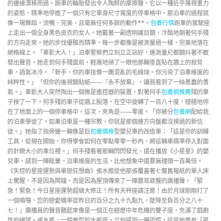
的邊緣漂移而過。跑車的輪胎發出令人陶醉的摩擦聲，它以一種近乎蔑視重力
的姿態，精準地停進了一個只有它車身尺寸寬度的停車格中。那泊車的過程就
像一場舞蹈，流暢、完美，且毫無任何多餘的動作**。
包養行情
跑車的駕駛座
上走出一個全身黑色皮衣的女人，她戴著一副透明護目鏡，冷酷地朝著何手殘
的方向走來。她的步伐優雅而精準，每一步都像是被測量過一樣，完美地落在
網格線上。「車影大人！」泊車警察們立刻立正站好，連測量尺都顫抖著不敢
發出聲音。她走到何手殘面前，輕蔑地掃了一眼他那輛垂直貼在牆上的掀背
車，語氣冰冷。「新手，你的車技像一團混亂的毛線球。你污染了泊車維度的
純粹性。」「但你的後視鏡貼紙——『永不放棄』，讓我看到了一絲愚蠢的勇
氣。」車影大人突然掏出一個像是遙控器的裝置，對著何手
包養網推薦
殘的車
子按了一下。何手殘的車子從牆上脫落，在空中旋轉了一百八十度，穩穩地停
在了地面上的一個停車格中。這次，夾角是——零度。「你被分
包養網
配給我
的泊車學徒了。如果泊車是一種宗教，你就是那個連方向盤都沒摸過的新信
徒。」她指了指旁邊一輛像是巨
包養價格
型嬰兒車的改造車：「這是你的訓練
工具，從現在開始，你得學會如何在零點零零一秒內，將這輛車精準停入對面
的針眼大小的車位裡。」何手殘看著那輛閃閃發光、還在播放《小星星》的嬰
兒車，感到一陣眩暈。泊車維度的生活，比他想象中還要無理頭一百萬倍。
《失控的星座運勢與單戀狂想曲》張水瓶從他那張覆蓋著七層舊報紙的單人床
上驚醒，不是因為鬧鐘，而是因為屋頂傳來了一陣震耳欲聾的廣播聲。「緊
急！緊急！今日星座運勢超級大修正！所有天秤座請注意！由於月球剛剛打了
一個噴嚏，您的戀愛機率從昨日的百分之九十九點九，陡降至負百分之八十
七！」廣播員的聲音聽起來像是一個正在經歷中年危機的雙子座，充滿了戲劇
性的絕望。張水瓶，一個典型的水瓶座，立刻感到一陣恐慌，這是他患有「星