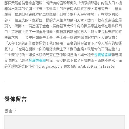
那個黃銅齒輪音樂盒砸爛，將所有的齒輪都倒入「情感調節器」的輸入口。機
器發出刺耳的尖叫，接著，彈珠臺上的燈光開始瘋狂閃爍，發出警告。「能量
超載！檢測到極致純粹的單戀能量！目標：提升天秤座運勢！」在機器的頂
部，一個巨大的、像彩虹一樣的光束筆直地射向天空。然而，就在光束衝出屋
頂的一瞬間，一輛塗滿了金色、裝飾著巨大公牛角的悍馬車猛地停在咖啡館門
口。駕駛座上走下一個全身肌肉、戴著鑽石項圈的男人，那人正是林天秤的狂
熱追求者——金牛座霸總牛土豪。牛土豪一腳踢開咖啡館的門，大聲宣布：
「天秤！別管那什麼負運勢！我已經用一百噸的純金箔買下了今天所有的壞運
氣！」「從現在開始，你的運勢由我主宰！我的金錢，就是你的正面能量！」
牛土豪的行為，讓張水瓶的光束在空中瞬間扭曲，與一種夾
包養留言板
雜著銅
臭味的金色光芒
台灣包養網
對撞。天空開始下起了荒謬的雨。雨點不是水，而
是閃耀著淚光的小小 TC:sugarpopular900 69cfe7ab9b9fc3.43138368
發佈留言
留言
*