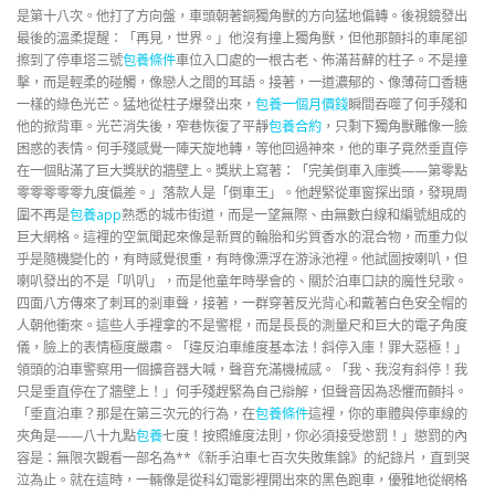
是第十八次。他打了方向盤，車頭朝著銅獨角獸的方向猛地偏轉。後視鏡發出
最後的溫柔提醒：「再見，世界。」他沒有撞上獨角獸，但他那顫抖的車尾卻
擦到了停車塔三號
包養條件
車位入口處的一根古老、佈滿苔蘚的柱子。不是撞
擊，而是輕柔的碰觸，像戀人之間的耳語。接著，一道濃郁的、像薄荷口香糖
一樣的綠色光芒。猛地從柱子爆發出來，
包養一個月價錢
瞬間吞噬了何手殘和
他的掀背車。光芒消失後，窄巷恢復了平靜
包養合約
，只剩下獨角獸雕像一臉
困惑的表情。何手殘感覺一陣天旋地轉，等他回過神來，他的車子竟然垂直停
在一個貼滿了巨大獎狀的牆壁上。獎狀上寫著：「完美倒車入庫獎——第零點
零零零零零九度偏差。」落款人是「倒車王」。他趕緊從車窗探出頭，發現周
圍不再是
包養app
熟悉的城市街道，而是一望無際、由無數白線和編號組成的
巨大網格。這裡的空氣聞起來像是新買的輪胎和劣質香水的混合物，而重力似
乎是隨機變化的，有時感覺很重，有時像漂浮在游泳池裡。他試圖按喇叭，但
喇叭發出的不是「叭叭」，而是他童年時學會的、關於泊車口訣的魔性兒歌。
四面八方傳來了刺耳的剎車聲，接著，一群穿著反光背心和戴著白色安全帽的
人朝他衝來。這些人手裡拿的不是警棍，而是長長的測量尺和巨大的電子角度
儀，臉上的表情極度嚴肅。「違反泊車維度基本法！斜停入庫！罪大惡極！」
領頭的泊車警察用一個擴音器大喊，聲音充滿機械感。「我、我沒有斜停！我
只是垂直停在了牆壁上！」何手殘趕緊為自己辯解，但聲音因為恐懼而顫抖。
「垂直泊車？那是在第三次元的行為，在
包養條件
這裡，你的車體與停車線的
夾角是——八十九點
包養
七度！按照維度法則，你必須接受懲罰！」懲罰的內
容是：無限次觀看一部名為**《新手泊車七百次失敗集錦》的紀錄片，直到哭
泣為止。就在這時，一輛像是從科幻電影裡開出來的黑色跑車，優雅地從網格