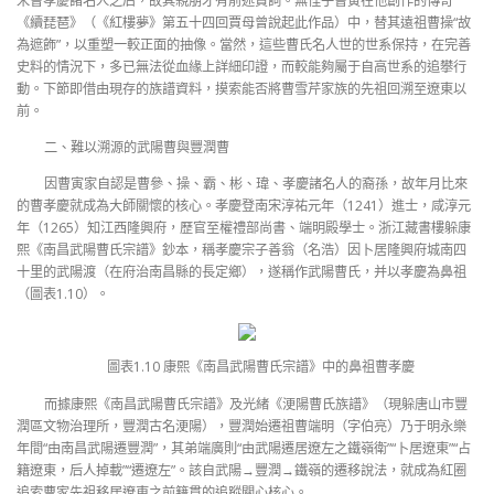
宋曹孝慶諸名人之后，故其親朋才有前述贊詞。無怪乎曹寅在他創作的傳奇
《續琵琶》（《紅樓夢》第五十四回賈母曾說起此作品）中，替其遠祖曹操“故
為遮飾”，以重塑一較正面的抽像。當然，這些曹氏名人世的世系保持，在完善
史料的情況下，多已無法從血緣上詳細印證，而較能夠屬于自高世系的追攀行
動。下節即借由現存的族譜資料，摸索能否將曹雪芹家族的先祖回溯至遼東以
前。
二、難以溯源的武陽曹與豐潤曹
因曹寅家自認是曹參、操、霸、彬、瑋、孝慶諸名人的裔孫，故年月比來
的曹孝慶就成為大師關懷的核心。孝慶登南宋淳祐元年（1241）進士，咸淳元
年（1265）知江西隆興府，歷官至權禮部尚書、端明殿學士。浙江藏書樓躲康
熙《南昌武陽曹氏宗譜》鈔本，稱孝慶宗子善翁（名浩）因卜居隆興府城南四
十里的武陽渡（在府治南昌縣的長定鄉），遂稱作武陽曹氏，并以孝慶為鼻祖
（圖表1.10）。
圖表1.10 康熙《南昌武陽曹氏宗譜》中的鼻祖曹孝慶
而據康熙《南昌武陽曹氏宗譜》及光緒《浭陽曹氏族譜》（現躲唐山市豐
潤區文物治理所，豐潤古名浭陽），豐潤始遷祖曹端明（字伯亮）乃于明永樂
年間“由南昌武陽遷豐潤”，其弟端廣則“由武陽遷居遼左之鐵嶺衛”“卜居遼東”“占
籍遼東，后人掉載”“遷遼左”。該自武陽→豐潤→鐵嶺的遷移說法，就成為紅圈
追索曹家先祖移居遼東之前籍貫的追蹤關心核心。