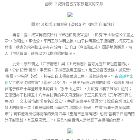
圖表1.2 記錄曹雪芹家族籍貫的文獻
圖表1.3 遼陽王爾烈寫于乾隆朝的《同游千山詩錄》
再者，臺北故宮博物院所躲《宋趙伯駒漢宮圖》上鈐有“千山耿信公字畫之
章”，耿昭忠，字信公，平南王耿仲明之孫。由于仲明墓位于遼陽西北梅家花圃
村南，耿家的宗祠懷王寺亦在城內，知千山（今回鞍山市）因是地輿勝景，時
人（包括曹寅）確有以之代指遼陽的情況。
此外，康熙朝之《江寧府志》與《上元縣志》皆可見雪芹曾祖曹璽的小
傳，分辨記稱“曹璽，字完璧，宋樞密武惠王裔也。及王父寶宦沈陽，遂家焉”
“曹璽，字完壁【璧】，其先出自宋樞密武惠王彬，后著籍襄平。年夜
會議室出
租
父世選令沈陽有聲”（圖表1.4及1.5）。襄平乃現代遼陽的別號，遼陽知州何
夢瑤于雍正十年登城東北的首山（系千山之首），并賦有《襄平雜詠》組詩；
王爾烈亦于乾隆五十八年為往職的奉天府遼陽州學正元振采撰《元年夜司鐸往
思碑》，文末稱“偕遼陽州名流公立”，并謂“幸襄平有賢師矣”；遼陽白塔頂上所
發明的隆慶五年《重建遼陽城西廣佑寺浮圖記》銅碑，亦謂“吾襄平為全遼城
市”；現躲遼陽風俗博物館的天聰四年《重建玉皇廟碑記》也稱“昔襄平西關西門
外不越數趾，有玉皇廟焉……”。這些均坐實清人常以襄平為遼陽的代稱。