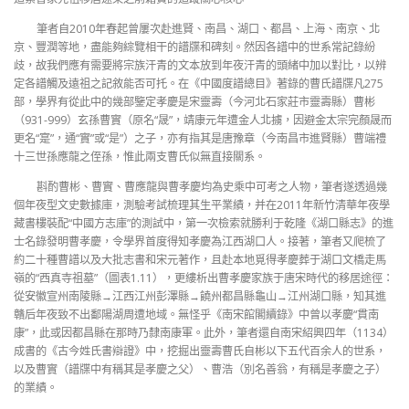
筆者自2010年春起曾屢次赴進賢、南昌、湖口、都昌、上海、南京、北
京、豐潤等地，盡能夠綜覽相干的譜牒和碑刻。然因各譜中的世系常記錄紛
歧，故我們應有需要將宗族汗青的文本放到年夜汗青的頭緒中加以對比，以辨
定各譜觸及遠祖之記敘能否可托。在《中國度譜總目》著錄的曹氏譜牒凡275
部，學界有從此中的幾部鑒定孝慶是宋靈壽（今河北石家莊市靈壽縣）曹彬
（931-999）玄孫曹實（原名“晟”，靖康元年遭金人北擄，因避金太宗完顏晟而
更名“寔”，通“實”或“是”）之子，亦有指其是唐豫章（今南昌市進賢縣）曹端禮
十三世孫應龍之侄孫，惟此兩支曹氏似無直接關系。
斟酌曹彬、曹實、曹應龍與曹孝慶均為史乘中可考之人物，筆者遂透過幾
個年夜型文史數據庫，測驗考試梳理其生平業績，并在2011年新竹清華年夜學
藏書樓裝配“中國方志庫”的測試中，第一次檢索就勝利于乾隆《湖口縣志》的進
士名錄發明曹孝慶，令學界首度得知孝慶為江西湖口人。接著，筆者又爬梳了
約二十種曹譜以及大批志書和宋元著作，且赴本地覓得孝慶葬于湖口文橋走馬
嶺的“西真寺祖墓”（圖表1.11），更縷析出曹孝慶家族于唐宋時代的移居途徑：
從安徽宣州南陵縣→江西江州彭澤縣→饒州都昌縣龜山→江州湖口縣，知其進
贛后年夜致不出鄱陽湖周遭地域。無怪乎《南宋館閣續錄》中曾以孝慶“貫南
康”，此或因都昌縣在那時乃隸南康軍。此外，筆者還自南宋紹興四年（1134）
成書的《古今姓氏書辯證》中，挖掘出靈壽曹氏自彬以下五代百余人的世系，
以及曹實（譜牒中有稱其是孝慶之父）、曹浩（別名善翁，有稱是孝慶之子）
的業績。