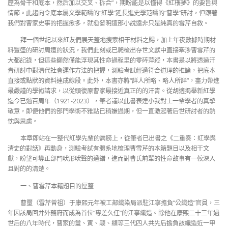
歷為骨干和底本，然后加以交叉、拆合”，期盼能是以懂得《紅樓夢》的要旨與
情節。此趨向令底本屬文學範疇的“紅學”延長進史學范疇的“曹學”研討，但跟著
我們對曹家史事的把握愈多，就愈發明這部小說遠非只是純真的雪芹自敘。
拜一個世紀以來紅友們展天蓋地搜索相干材料之賜，加上年夜數據時期材
料豐盛的研討周遭的狀況，我們此刻或已爬梳出存世文獻中直接牽涉曹雪芹的
大都記錄，但這些顯然僅能浮現其性命過程里的零碎萍蹤，本書是以將透過汗
青研討中對清代社會運作方法的把握，測驗考試經過符合道理的推論，把底本
直接或點狀的資料連成線段。此外，本書亦將“詳人所略、略人所詳”，盡力帶進
最嚴謹的學術請求，以從頭復原曹家最接近真正的的汗青。從胡適揭舉新紅學
迄今已過百周年（1921-2023），筆者謹以此書表達小我對上一輩學者的真摯
敬意，即便他們的部門學術不雅點已稍嫌過期，但一直激起著后世研討者的熱
忱與思慮。
本章即站在一整代紅學先輩的肩膀上，從筆者已出書之《二重奏：紅學與
清史的對話》再動身，測驗考試有體系地梳理曹雪芹的本籍題目以及相干文
獻，盼望可導正部門吠形吠聲的過錯，進而對曹氏前輩的性命故事有一較深入
且對的的清楚。
一、曹雪芹本籍題目的厘整
曹璽（雪芹曾祖）于康熙元年被工部織染局派駐江寧擔負“公織造”官員，三
年因該局回并外務府而成為首位“專差久任”的江寧織造。除他在康熙二十三年過
世后的八年時代，曹家的璽、寅、颙、頫等三代四人共先后擔負該織造近一甲