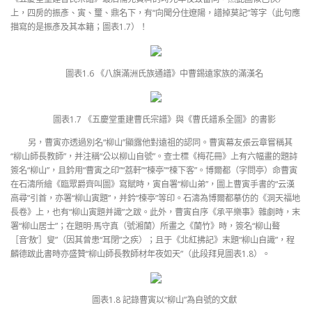
上，四房的振彥、寅、璽、鼎名下，有“向聞分住遼陽，譜掉莫記”等字（此句應
描寫的是振彥及其本籍；圖表1.7）！
圖表1.6 《八旗滿洲氏族通譜》中曹錫遠家族的滿漢名
圖表1.7 《五慶堂重建曹氏宗譜》與《曹氏譜系全圖》的書影
另，曹寅亦透過別名“柳山”顯露他對遠祖的認同。曹寅幕友張云章嘗稱其
“柳山師長教師”，并注稱“公以柳山自號”。查士標《梅花冊》上有六幅畫的題詩
簽名“柳山”，且鈐用“曹寅之印”“荔軒”“楝亭”“楝下客”。博爾都（字問亭）命曹寅
在石濤所繪《臨眾爵齊叫圖》寫賦時，寅自署“柳山弟”，圖上曹寅手書的“云漢
高尋”引首，亦署“柳山寅題”，并鈐“楝亭”等印。石濤為博爾都摹仿的《洞天福地
長卷》上，也有“柳山寅題并識”之跋。此外，曹寅自序《承平樂事》雜劇時，末
署“柳山居士”；在題明·馬守真（號湘蘭）所畫之《蘭竹》時，簽名“柳山聱
［音‘敖’］叟”（因其曾患“耳閉”之疾）；且于《北紅拂記》末題“柳山自識”，程
麟德跋此書時亦盛贊“柳山師長教師材年夜如天”（此段拜見圖表1.8）。
圖表1.8 記錄曹寅以“柳山”為自號的文獻