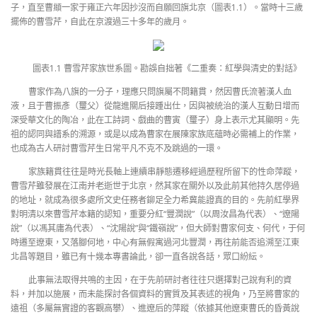
子，直至曹頫一家于雍正六年因抄沒而自願回旗北京（圖表1.1）。當時十三歲
擺佈的曹雪芹，自此在京渡過三十多年的歲月。
圖表1.1 曹雪芹家族世系圖。勘誤自拙著《二重奏：紅學與清史的對話》
曹家作為八旗的一分子，理應只問旗屬不問籍貫，然因曹氏流著漢人血
液，且于曹振彥（璽父）從龍進關后接踵出仕，因與被統治的漢人互動日增而
深受華文化的陶冶，此在工詩詞、戲曲的曹寅（璽子）身上表示尤其顯明。先
祖的認同與譜系的溯源，或是以成為曹家在展陳家族底蘊時必需補上的作業，
也成為古人研討曹雪芹生日常平凡不克不及跳過的一環。
家族籍貫往往是時光長軸上連續串靜態遷移經過歷程所留下的性命萍蹤，
曹雪芹雖發展在江南并老逝世于北京，然其家在關外以及此前其他持久居停過
的地址，就成為很多處所文史任務者鉚足全力希冀能證真的目的。先前紅學界
對明清以來曹雪芹本籍的認知，重要分紅“豐潤說”（以周汝昌為代表）、“遼陽
說”（以馮其庸為代表）、“沈陽說”與“鐵嶺說”，但大師對曹家何支、何代，于何
時遷至遼東，又落腳何地，中心有無假寓過河北豐潤，再往前能否追溯至江東
北昌等題目，雖已有十幾本專書論此，卻一直各說各話，眾口紛紜。
此事無法取得共鳴的主因，在于先前研討者往往只選擇對己說有利的資
料，并加以施展，而未能探討各個資料的實質及其表述的視角，乃至將曹家的
遠祖（多屬無實證的客觀高攀）、進遼后的萍蹤（依據其他遼東曹氏的昏黃說