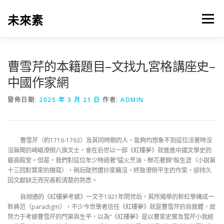
跳
至
未來素
選單
主
要
內
容
曹雪芹的本籍題目–文找九宮格講座史–
中國作家網
發佈日期:
2025 年 3 月 21 日
作者:
ADMIN
曹雪芹（約1716-1763）及其同時期的人，能夠均想象不到這位活著時沒
沒無聞的崎嶇潦倒八旗文士，會在后世以一部《紅樓夢》就進進中國文學史的
最高殿堂。但是，我們對這位年少時過著“猛火烹油、鮮花著錦”般生涯（小說第
十三回對賈家的描寫），稍后陡然遭抄家籍沒，終致潦倒平生的作家，卻持久
因文獻缺乏而完善較清楚的熟悉。
自胡適的《紅樓夢考據》一文于1921年問世后，其所揭舉的新紅學構成一
新典范（paradigm），不少今世學者信任《紅樓夢》就是曹雪芹的自敘體，故
努力于考據曹雪芹的門第與生平，以為“《紅樓夢》是以曹家史實及雪芹小我經