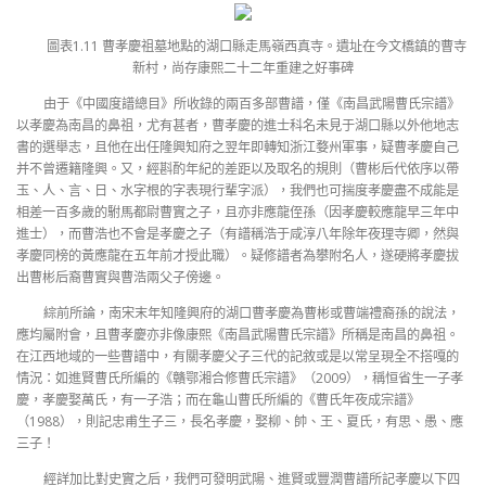
圖表1.11 曹孝慶祖墓地點的湖口縣走馬嶺西真寺。遺址在今文橋鎮的曹寺
新村，尚存康熙二十二年重建之好事碑
由于《中國度譜總目》所收錄的兩百多部曹譜，僅《南昌武陽曹氏宗譜》
以孝慶為南昌的鼻祖，尤有甚者，曹孝慶的進士科名未見于湖口縣以外他地志
書的選舉志，且他在出任隆興知府之翌年即轉知浙江婺州軍事，疑曹孝慶自己
并不曾遷籍隆興。又，經斟酌年紀的差距以及取名的規則（曹彬后代依序以帶
玉、人、言、日、水字根的字表現行輩字派），我們也可揣度孝慶盡不成能是
相差一百多歲的駙馬都尉曹實之子，且亦非應龍侄孫（因孝慶較應龍早三年中
進士），而曹浩也不會是孝慶之子（有譜稱浩于咸淳八年除年夜理寺卿，然與
孝慶同榜的黃應龍在五年前才授此職）。疑修譜者為攀附名人，遂硬將孝慶拔
出曹彬后裔曹實與曹浩兩父子傍邊。
綜前所論，南宋末年知隆興府的湖口曹孝慶為曹彬或曹端禮裔孫的說法，
應均屬附會，且曹孝慶亦非像康熙《南昌武陽曹氏宗譜》所稱是南昌的鼻祖。
在江西地域的一些曹譜中，有關孝慶父子三代的記敘或是以常呈現全不搭嘎的
情況：如進賢曹氏所編的《贛鄂湘合修曹氏宗譜》（2009），稱恒省生一子孝
慶，孝慶娶萬氏，有一子浩；而在龜山曹氏所編的《曹氏年夜成宗譜》
（1988），則記忠甫生子三，長名孝慶，娶柳、帥、王、夏氏，有思、愚、應
三子！
經詳加比對史實之后，我們可發明武陽、進賢或豐潤曹譜所記孝慶以下四