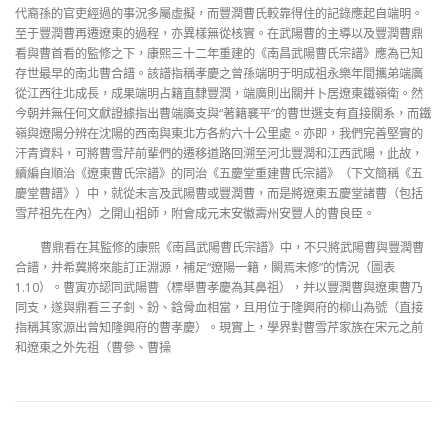
代裔孫的官吏經過的事況多屬虛擬，而豐潤曹氏較靠得住的記錄應起自端明。
至于豐潤曹再遷遼東的過程，亦異樣無從核實。在武陽曹的主導以及豐潤曹鼎
看與曹首看的監修之下，康熙三十二年重建的《南昌武陽曹氏宗譜》應為已知
存世最早的南北曹合譜。該譜指稱孝慶之曾孫端明于明成祖永樂年間攜弟端廣
從江西往北成長，成果端明占籍直隸豐潤，端廣則出關并卜居遼東鐵嶺衛。然
今朝并無任何文獻證據指出曹端廣支與“著籍襄平”的曹世選支有直接關系，而鐵
嶺與遼陽分辨在沈陽的西南與東北方各約六十公里處。亦即，我們完善堅實的
汗青資料，可將曹雪芹前輩們的遷移道路回溯至河北豐潤和江西武陽，此故，
續編自順治《遼東曹氏宗譜》的同治《五慶堂重建曹氏宗譜》（下文簡稱《五
慶堂曹譜》）中，就從未言及武陽曹或豐潤曹，而是將遼東五慶堂諸曹（包括
雪芹祖先在內）之開山祖師，附會成元末安徽壽州安豐人的曹良臣。
曹鼎看在其監修的康熙《南昌武陽曹氏宗譜》中，不只將武陽曹與豐潤曹
合譜，并希冀將來能訂正淵源，補足“遼陽一籍，闕焉未修”的情況（圖表
1.10）。曹寅亦認同武陽曹（標舉曹孝慶為其鼻祖），并以豐潤曹與遼東曹乃
同支，遂與鼎看三子釗、鈖、鋡骨血相當，且用位于隆興府的柳山為號（直接
指稱其家源出曾知隆興府的曹孝慶）。現實上，學界對曹雪芹家族在宋元之前
和遼東之外先祖（曹參、曹操