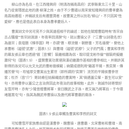
柳山亦為名岳，在江西隆興府（明清改稱南昌府）武寧縣東北三十里，山
名乃從曾隱居此地的唐·柳渾之姓。由于不少曹譜以南宋曾知隆興府的曹孝慶為
南昌始遷祖，并稱該支后有遷豐潤者，故曹寅之所以別名“柳山”，不只因其“性
愛柳”，應也是借此表白本身為曹孝慶后人。
曹寅詩文中另可見不少與其遠祖相干的論述：如他在賦贈曹鋡時有“吾宗自
古占騷壇”“吾宗詩淵源，年夜率回清腴”句，就以曹操父子（“三曹”以詩歌名世）
為遠宗；袁瑝題《楝亭圖》時，亦謂“惠、穆流徽，朝野重，芳名循譽”，譽他上
承曹彬（謚號“武惠”；圖表1.5）與曹瑋（謚號“武穆”）父子的門風；曹寅和李煦
的幕友張云章也透過“俶［音‘觸’］裝繼相蕭為侶，取印提戈彬作倫”“俶裝終擬繼
蕭何”句（圖表1.9），盛贊曹寅功業堪與漢初繼蕭作甚相的曹參相比，并期許其
新得的孫兒可以允文允武的曹彬做模範；納蘭成德則用“籍甚平陽，羨奕葉，傳
播芳譽”句，吹噓厚交曹寅出生累世（即所謂的“奕葉”）流芳的平陽侯曹參世
家；杜岕（音“介”）寄詩甫任姑蘇織造的曹寅時，其“倘遇蓋公輩，蒼生可以安”
句，亦用曹參以蓋公之言治齊因此年夜治的故事相勉。此外，敦誠作詩寄懷好
友雪芹時，亦有“少陵昔贈曹將軍，曾曰魏武之子孫。君又無乃將軍后，于今環
堵蓬蒿屯”句，指其為魏武帝曹操以及唐代將軍曹霸的裔孫。
圖表1.9 張云章觸及曹寅和李煦的詩文
可知曹雪芹家族應自認是漢曹參、魏曹操、唐曹霸、北宋曹彬和曹瑋、南