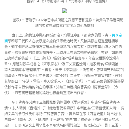
圖表1.4 《江寧府志》與《上元縣志》中的《曹璽傳》
圖表1.5 曹錕于1932年壬申歲所題之武惠王曹彬遺像。曾貴為平易近國總
統的曹錕亦與曹雪芹家同以曹彬為顯祖
由于上元縣與江寧縣乃同城而治，均屬江寧府，而曹家的璽、寅、
共享空
間
颙和頫三代四人在次序遞次擔負江寧織造時代，又恰與修志經過歷程相堆
疊，知半個世紀以來作為宦居本地最顯赫的八旗看族，前述曹璽小傳之內在的
事務不該與曹家的自我認知有差，且道理上亦應曾徵詢過曹家。亦即，如斟酌
出書時光的先后，《上元縣志》所論述的“后著籍襄平。年夜父世選令沈陽有
聲”，應是對較早成書之《江寧府志》“及王父寶宦沈陽，遂家焉”的詳細彌補，
誇大其家底本“著籍襄平”。再者，曾于《楝亭圖》上為曹寅、曹荃兩兄弟跋詩的
鄧漢儀，在其康熙十七年景書之《詩不雅》二集中，收錄三首曹寅的詩，并記
其簡歷曰：“子清，雪樵，奉天遼陽人，《野隺堂草》。”而此詩集的編選編製是
依據作家自行供給的內在的事務，知該三詩應摘自曹寅的《野隺堂草》（今
佚），且曹寅著籍遼陽的論述也很能夠直接出自作者。
至于曹寅在其助印且檢閱校對的施閏章《學余選集》中簽名“長白曹寅子
清”，友人韓菼（音“毯”）于《織造曹使君壽序》中稱他為“三韓曹使正人清”，吳
綺文集的參訂姓氏中亦記“三韓曹寅子青”，寅弟荃在序《四言史征》時自署“長
白曹荃”（圖表1.2），應均是用“三韓”與“長白”來泛指遼東（指遼河以東的地
域），此為明清文士圈罕見不直用地名的儒雅做法，相似情況亦可見于三湘、