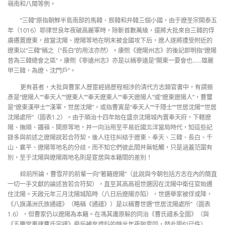
嶺南和八閩等例。
“三韓”原指朝鮮半島南部的馬韓、辰韓和弁韓三個小國，由于遼圣宗開泰五
年（1016）耶律世良年夜破高麗軍時，除斬首數萬級，還將大批來自三韓的俘
虜遷置遼東，故當沈陽、遼陽等地在明末被金國攻下后，遼人遂將遭受附近的
遼東以“三韓”稱之（“長白”的用法亦然）。康熙《遼陽州志》的後記即明指“遼陽
昔為三韓總會之區”，康熙《寧遠州志》亦是以稱寧遠是“關東一要會也……雄麗
甲三韓，為遼、沈門戶”。
更有甚者，大批與曹家人歷宦經過歷程相涉的清代方志類官書中，有謂振
彥是“遼陽人”“奉天人”“遼東人”“奉天遼東人”“奉天遼陽人”或“遼東遼陽人”，曹璽
是“遼東漢甲士”“漢軍，世居沈陽”，或指曹寅是“奉天人”“千隱士”“世居沈陽”“世居
沈陽處所”（圖表1.2）。由于順治十四年始在盛京沈陽城內置奉天府，下轄遼
陽、撫順、鐵嶺、開原等地，并一向沿用至平易近國北洋當局時代，知這些記
錄多與前述之遼陽說若合符契，後人往往糾結于遼東、奉天、三韓、長白、千
山、襄平、遼陽等地名的分歧，而不知它們彼此間并無牴觸，只是涵蓋范圍有
別，至于沈陽與遼陽兩地名則是宦居與本籍間的差別！
綜前所論，曹雪芹的前輩一向“著籍遼陽”（此說與今朝包括方志在內的簡直
一切一手文獻的論述皆若合符契），直至其高高祖世選因在沈陽中衛任官始遷
住沈陽。天啟元年三月沈陽城陷時（八日后遼陽亦陷），世選舉家被俘或降，
《八旗滿洲氏族通譜》（略稱《通譜》）是以稱曹世選“世居沈陽處所”（圖表
1.6），但曹家仍以遼陽為本籍。在馮其庸原躲的同治《曹氏譜系全圖》（與
《五慶堂重建曹氏宗譜》最后補充資料的時光年夜致雷同，然此圖似已佚）