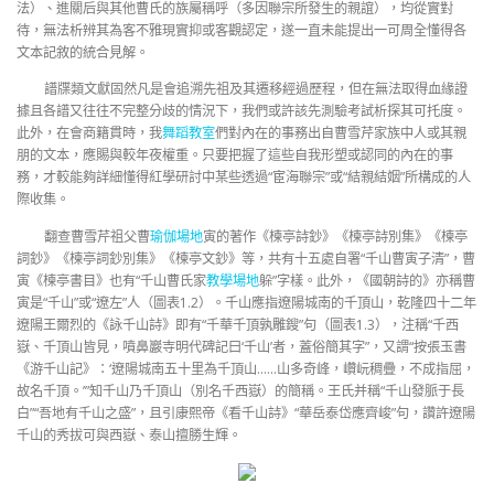
法）、進關后與其他曹氏的族屬稱呼（多因聯宗所發生的親誼），均從實對
待，無法析辨其為客不雅現實抑或客觀認定，遂一直未能提出一可周全懂得各
文本記敘的統合見解。
譜牒類文獻固然凡是會追溯先祖及其遷移經過歷程，但在無法取得血緣證
據且各譜又往往不完整分歧的情況下，我們或許該先測驗考試析探其可托度。
此外，在會商籍貫時，我
舞蹈教室
們對內在的事務出自曹雪芹家族中人或其親
朋的文本，應賜與較年夜權重。只要把握了這些自我形塑或認同的內在的事
務，才較能夠詳細懂得紅學研討中某些透過“宦海聯宗”或“結親結姻”所構成的人
際收集。
翻查曹雪芹祖父曹
瑜伽場地
寅的著作《楝亭詩鈔》《楝亭詩別集》《楝亭
詞鈔》《楝亭詞鈔別集》《楝亭文鈔》等，共有十五處自署“千山曹寅子清”，曹
寅《楝亭書目》也有“千山曹氏家
教學場地
躲”字樣。此外，《國朝詩的》亦稱曹
寅是“千山”或“遼左”人（圖表1.2）。千山應指遼陽城南的千頂山，乾隆四十二年
遼陽王爾烈的《詠千山詩》即有“千華千頂孰雕鎪”句（圖表1.3），注稱“千西
嶽、千頂山皆見，噴鼻巖寺明代碑記曰‘千山’者，蓋俗簡其字”，又謂“按張玉書
《游千山記》：‘遼陽城南五十里為千頂山……山多奇峰，巑岏稠疊，不成指屈，
故名千頂。’”知千山乃千頂山（別名千西嶽）的簡稱。王氏并稱“千山發脈于長
白”“吾地有千山之盛”，且引康熙帝《看千山詩》“華岳泰岱應齊峻”句，讚許遼陽
千山的秀拔可與西嶽、泰山擅勝生輝。