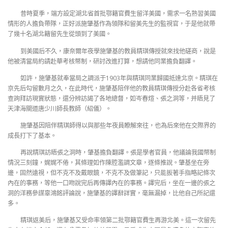
昔時夏季，端方設定湖北省首批鄂籍官費生留洋美國，需求一名熟習美國
情形的人擔負帶隊，正好派施肇基作為領隊和留美先生的監視官，于是他就帶
了幾十名湖北籍留先生從頭到了美國。
到美國后不久，康奈爾年夜學施肇基的教員精琪傳授就來找他磋商，說是
他被清當局約請赴華考核幣制，研討改進打算，想請他同業擔負翻譯。
如許，施肇基就奉當局之調派于1903年與精琪同業歸國抵達北京。精琪在
京先后勾留數月之久，在此時代，施肇基陪伴他的教員精琪傳授分赴各省考核
查詢拜訪現實狀態，還分辨訪謁了各地總督，如岑春煊、張之洞等，并晤見了
天津海關道唐少川師長教師（紹儀）。
施肇基因陪伴精琪師得以與那些年夜員瞭解來往，也為后來他在交際界的
成長打下了基本。
再說精琪訪晤張之洞時，肇基擔負翻譯。張是學者官員，他議論我國幣制
情況三刻鐘，娓娓不倦，其條理如作陳腔濫調文章，逐條推說。肇基坐在旁
邊，固然遠視，但不克不及戴眼鏡，不克不及做筆記，只能扳著手指略記條次
內在的事務，等他一口吻說完后再傳譯內在的事務。譯完后，坐在一邊的張之
洞的洋務參謀辜鴻銘評論說，施肇基的譯辭詳實，毫無漏掉，比他自己所記還
多。
精琪返美后，施肇基又受命率領第二批鄂籍官費生再游北美。這一次留先