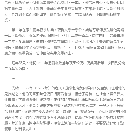
事務，極為忙碌。但他返美續學之心愈切，一年后，他提出告退，但楊公使因
館中事務單一，人手緊缺，肇基又是年青熟習營業，非常派用處，果斷不放他
走，直弄到不歡而散的田地。簡直傷了情感，才離俄返美，重回康校持續學
業。
第二年在康奈爾年夜學結業，取得文學士學位。斯迪芬斯傳授鼓勵他再讀
一年，對他說：來美游學的中國粹生，往往年夜學卒業，即促回往，若能再讀
一二年，多增學歷，未來回國非論在學問上、資格上都可以比普通的留先生更
優良。肇基服從了斯傳授的話，續修一年，于1902年完成文學碩士學位，成為
康奈爾年夜學的第一位中國留先生文學碩士。
這年炎天，他從1893年追隨楊欽差年夜臣公使出使美國后第一次回到分開
了九年的內陸。
三
光緒二十八年（1902年）的春天，施肇基從美國歸國，先至漢口往看他的
兄長誠之。他的哥哥那時任漢口招商局會辦，相當于局長，在社會上與各界來
往很廣，下層關系也比擬親密。正好那時不雅念比擬開放的湖北巡撫端方四處
汲取新政人才，他哥哥跟端方很熟習，就先容他往謁見造訪。一見之下，居然
“泛論甚歡”。然巡撫年夜人政務忙碌，盡鄙見面一談就愛好上了這個剛留美回國
的青年才俊，也得空與這個小青年深刻交通，就派他留在巡撫衙門擔負洋務案
牘，并兼任東南路中書院監視。現實上這個書院尚在籌建，重要是讓他多干點
實事，也稍增支出。