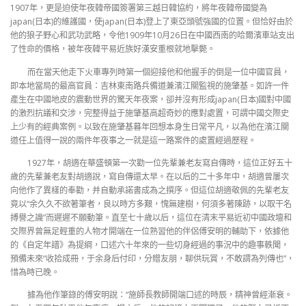
1907年，更是迫使年夜韓帝國簽署第三越日韓協約，將年夜韓帝國變為
japan(日本)的維護國，使japan(日本)登上了東亞頭號強國的位置。但恰好由於
他的狼子野心和武功武略，令他1909年10月26日在中國西南的哈爾濱車站支出
了性命的價格，被年夜韓平易近族好漢安重根就地擊斃。
而在當天他走下火車專列時第一個迎接他和他握手的倒是一位中國官員，
即本地當局的最高官員：吉林東南路兵備道兼濱江關監視的施肇基。如許一件
產生在中國地皮的震動世界的驚天年夜案，卻并沒有形成japan(日本)國對中國
的激烈抗議和交涉，完整得益于施肇基高超奇妙的應對處置，可謂中國交際史
上少有的經典案例。以致在施肇基暮年回想本身生日常平凡，以為他在濱江關
道任上值得一說的兩件年夜事之一就是這一路案件的處置經過歷程。
1927年，胡適在華盛頓第一次勸一位先輩兼老友寫自傳時，這位正好五十
歲的先輩兼老友對胡適說，寫自傳還太早。在以后的二十多年中，胡適曾屢次
向他作了異樣的奉勸，并自動承諾書成為之撰序。但這位胡適敬佩的先輩老友
竟以“余久久不欲著筆者，良以時方多艱，愧無建樹，何須多著陳跡，以取干名
搏譽之譏”而遲遲不願動筆。直至七十歲以后，這位在清末平易近初中國政壇和
交際界曾無足輕重的人物才開端在一位熟習他的伴侶傅安明的輔助下，依據他
的《自定年譜》為提綱，口述六十年來的一些切身經過的事況中的趣事軼聞，
預備未來“收拾成冊，于余身后付印，分贈友朋，聊供玩賞，不敢謂為列傳也”，
惜為時已晚。
據為他作筆錄的傅安明說：“施師長教師開端口述的時辰，精神曾經漸衰。