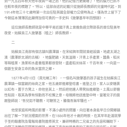
到一九五四年秋天他年夜病一場之后，他的記憶力更闌珊了，他的腦力已抓不
住較年夜的標題了。”所以，這部自述的記載只從施師長教師的兒童時代起，到
1914年他三十七歲時第一次出任駐英國全部權力公使時為止。僅為世上留下了
今朝這本薄薄因此顯得加倍可貴的一手史料《施肇基早年回想錄》。
這位施師長教師就是中華平易近國汗青上曾擔負過交際部長的首位駐美年
夜使，姑蘇吳江人施肇基（植之）師長教師。
二
姑蘇吳江南部有個古鎮叫震澤鎮，在宋紹興年間就曾經設鎮，地處太湖之
濱（震澤即太湖的古稱），地盤肥饒，天氣溫順，汗青上手產業、蠶桑、稻米
等蒔植業，漁業和水產養殖業都很發財，盛產稻米絲茶，千百年來，一向是一
個蒼生安身立命的魚米富庶之鄉。
1877年4月10日（清光緒三年），一個名叫施肇基的孩子誕生在姑蘇吳江
震澤鎮一個富饒的絲商之家。他五歲即進鄉塾唸書。進塾之日，家人以麥糖裹
以紅布，置于方凳上，命他坐其上，然后把他連人帶凳抬進鄉塾。土風以麥糖
性粘固，取其為學有恒勤而不松懈之意。母親將他送進塾中時，當著兒子的面
跟塾師說：“吾兒如不聽教，可鞭笞之，雖傷吾無牢騷也。”
他受家庭和時風的影響，不滿小處所的閉塞，向往著本身能早日分開鄉鎮
出往了解一下狀況裡面的世界。在1886年他才十歲的時辰，在其早年赴滬就學
于圣約翰書院及電報局書院進修英文，兼研時務的二兄省之的先容和輔助下，