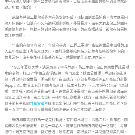
生中有端方令郎，還有公費參加赴美留學、日后成為中國最負盛名的交際家的
顧少川君（維鈞）。
施肇基將第二批留美先生在美安頓好后，很快回到武昌述職。底本應當向
端方述職的，但端方不久前調補湖南巡撫，移駐長沙，而張之洞宮保正好回任
湖廣總督原任，施就只好到督署向張總督述職。與南皮晤談后，被留在督署擔
負洋務案牘。
年夜約在總督府當了一年幕府秘書，正趕上軍機年夜臣徐世昌奉派餐與加
入五年夜臣出洋考核憲政之行，由於施肇基陪伴精琪訪華考核時給徐留下的印
象非常好，沒有事後征求肇基的看法，就電邀他作為助理同業。
1905年夏秋之季，清當局為了拯救危局，防止主動，做出適應世界成長潮
水的姿勢，打出了“準備立憲”的招牌，專門派出了鎮國公載澤、戶部侍郎戴鴻
慈、兵部侍郎徐世昌、湖南巡撫年夜臣端方、商部右丞紹英等五年夜臣分赴歐
美japan(日本)等工具洋列國考核憲政，成果考核之行，以吳樾在北京前門車站
擲一顆炸彈，紹英等受傷而中止。徐世昌因任軍機年夜臣兼任巡警部尚書而留
京無法出洋考核。第二次重組考核年夜臣為載澤、端方、戴鴻慈和新參加的布
政使尚其亨和剛
共享會議室
錄用為出使比利時年夜臣兼考核政治年夜臣的李盛
鐸。五位年夜臣各帶大量隨員分兩路先后于第二年頭從上海動身。
端方和戴鴻慈作為一路先行動身，有四翰林隨行，即熊希齡、鄧邦述、關
冕鈞及長沙知府劉某，都是一時名人。施肇基作為端方的助理一路隨行。考核
途中，端方精神豐滿，愛好普遍，酬應游覽，都很愛好。其間遍訪歐美列國，