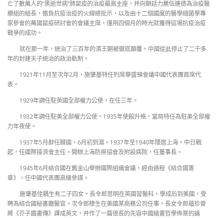
亡了數萬人的“黑逝世病”肺鼠疫的治疫最高主座，并向朝廷力薦伍連德為治疫醫
療組的組長，擔負抗疫治疫的火線總批示，以及由十二個國度的醫學細菌學專
家參會的萬國鼠疫研討會的會議主席，僅用四個月的時光就獲得這場抗疫治疫
戰爭的成功。
就在那一年，統治了三百年的清王朝被徹底顛覆。中國從此停止了二千多
年的封建天子統治的政治軌制。
1921年11月至次年2月，施肇基特任列席華盛頓會議中國代表團首席代
表。
1929年調任駐英國全部權力公使，在任三年。
1932年調任駐美全部權力公使。1935年使館升格，當局特任為駐美全部權
力年夜使。
1937年5月辭任歸國，6月初到滬。1937年至1940年隱居上海。中日戰
起，任國際接濟會主任。開辦上海防癆協會及附設病院，任董事長。
1945年6月結合國在舊金山舉辦國際組織會議，經由過程《結合國憲
章》，任中國代表團高級參謀。
施肇基佳耦生有二子四女。長令郎思明在英國習醫科，學成后到美國，受
聘為結合國秘書廳醫官。次令郎棣生在美國某商務公司任事。長女令郎蘊珍曾
將《芥子園畫傳》譯成英文，并作了一篇很長的先容中國繪畫哲學佈景的論