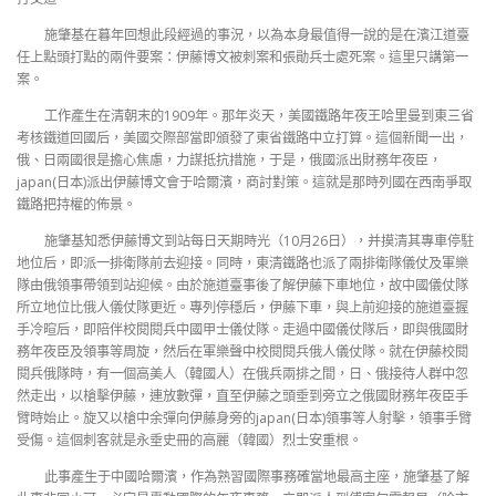
施肇基在暮年回想此段經過的事況，以為本身最值得一說的是在濱江道臺
任上點頭打點的兩件要案：伊藤博文被刺案和張勛兵士處死案。這里只講第一
案。
工作產生在清朝末的1909年。那年炎天，美國鐵路年夜王哈里曼到東三省
考核鐵道回國后，美國交際部當即頒發了東省鐵路中立打算。這個新聞一出，
俄、日兩國很是擔心焦慮，力謀抵抗措施，于是，俄國派出財務年夜臣，
japan(日本)派出伊藤博文會于哈爾濱，商討對策。這就是那時列國在西南爭取
鐵路把持權的佈景。
施肇基知悉伊藤博文到站每日天期時光（10月26日），并摸清其專車停駐
地位后，即派一排衛隊前去迎接。同時，東清鐵路也派了兩排衛隊儀仗及軍樂
隊由俄領事帶領到站迎候。由於施道臺事後了解伊藤下車地位，故中國儀仗隊
所立地位比俄人儀仗隊更近。專列停穩后，伊藤下車，與上前迎接的施道臺握
手冷暄后，即陪伴校閱閱兵中國甲士儀仗隊。走過中國儀仗隊后，即與俄國財
務年夜臣及領事等周旋，然后在軍樂聲中校閱閱兵俄人儀仗隊。就在伊藤校閱
閱兵俄隊時，有一個高美人（韓國人）在俄兵兩排之間，日、俄接待人群中忽
然走出，以槍擊伊藤，連放數彈，直至伊藤之頭垂到旁立之俄國財務年夜臣手
臂時始止。旋又以槍中余彈向伊藤身旁的japan(日本)領事等人射擊，領事手臂
受傷。這個刺客就是永垂史冊的高麗（韓國）烈士安重根。
此事產生于中國哈爾濱，作為熟習國際事務確當地最高主座，施肇基了解