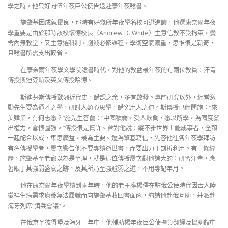
學之時，他只好向伍年夜臣公使告退赴康年夜唸書。
施肇基因成就優良，那時有好幾所年夜學名校可選進讀，他選康奈爾年夜
學重要是由於那時該校懷德校長（Andrew D. White）主意信教不受拘束，黌
舍內無教堂，又主意選科制，削減必修課程，學術空氣濃重，思惟很是新奇，
且唸書所需支出較省。
在康奈爾年夜學文學院唸書時代，對他的教益最年夜的有兩位教員：汗青
傳授斯迪芬斯及英文傳授哈德。
斯迪芬斯傳授歐洲近代史，講課之余，多有啟發。專門研究以外，經常激
勵先生要為通才之學，研討人類心思學，講究用人之道。斯傳授已經問施：“來
美肄業，有何志愿？”施先生答覆：“中國積弱，受人欺負，愿以所學，為國度發
出權力，雪恨圖強。”傳授很是贊許。曾對他說：縱不雅世界上能成事者，全賴
一起配合以成，集思廣益，最為主要。還為肇基寫信，先容他往各年夜學拜訪
有名傳授學者，屢次警告他不要專讀逝世書，而要出力于剖析利用。有一條經
歷，施肇基至老都以為是至理，就是這位傳授屢次對他誇大的：研習汗青，應
著眼于其強弱盛衰之跡，及其所乃至強避弱之道，不用專記年月。
他在康奈爾年夜學讀到兩年時，他的老主座楊儒在駐俄公使時代因舌人陸
徵祥生病需求療養無法履職而向施肇基收回書面函，約請他赴俄互助，并派赴
海牙列席“弭兵會議”。
在俄京圣彼得堡及海牙一年中，他輔助楊年夜臣公使擔負翻譯及協助館中