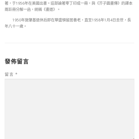
著，于1956年在美國出書。這部論著零丁印成一冊，與《芥子園畫傳》的譯本
兩巨冊分解一函，統稱《畫道》。
1950年施肇基退休后即在華盛頓留居養老，直至1958年1月4日去世，長
年八十一歲。
發佈留言
留言
*