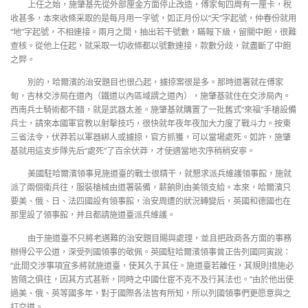
上任之始，施肇基先從外部厘金方面停止改造，傅家甸四周有一厘卡，稅
收甚多，本來收條采取的是每月用一字號，如正月份以“天”字起號，仲春份就用
“地”字起號，不相連接。兩月之間，抽出若干號數，瞞報下級，留關中飽，很難
查核。從他上任起，就采取一切收條都以號數連接，款數分歧，就盡斷了中飽
之弊。
別的，哈爾濱的治安題目也很凸起，擄掠案很是多。那時道署就在傅家
甸，吉林交涉局在道內（鐵道以內區域謂之道內），施肇基就住在交涉局內。
西南兵士騎術都不錯，就是武器太差。施肇基就購置了一批舊式“來福”手槍設備
兵士，請來本國軍官教以射擊技巧，很快就年夜年夜加大力度了戰斗力。按東
三省法令，伏莽若以軍器綁人或擄掠，官方抓獲，可以當場處死。如許，施肇
基就用這支步隊先后“處死”了百余伏莽，才使適當地次序稍稍安寧。
美國駐哈爾濱領事見施道臺的戰士很精干，就懇求派兵維護領事館，施就
派了兩個衛兵往，服裝槍械由道署裝備，薪餉則由美領支給。本來，哈爾濱只
要美、俄、日、法四國設有領事館，治安周遭的狀況轉變后，英國和德國也在
那里設了領事館，并且都請施道臺派兵維護。
由于施道臺不只將老邁難的治安題目賜與處理，並且把政商各方面的事務
辦得公平公道，深受列國領事的敬佩。英國駐哈爾濱領事曾正告列國同寅說：
“此間交涉事項宜多將就施道臺，使其久于其任。施道臺若離任，其規則措施必
皆隨之俱往，因其方式甚新，同時之中國仕宦不克不及行其法也。”由於他出使
過美、俄、英等國多年，對于國際各法皆有所知，所以列國領事們更愿意與之
打交道。