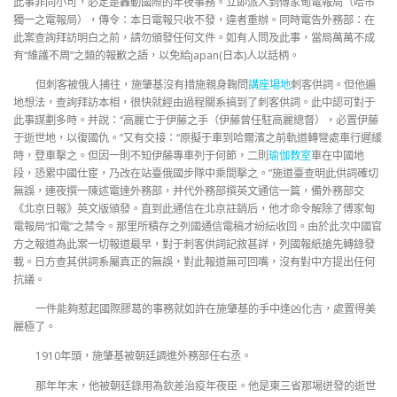
此事非同小可，必定是轟動國際的年夜事務。立即派人到傅家甸電報局（哈市
獨一之電報局），傳令：本日電報只收不發，違者重辦。同時電告外務部：在
此案查詢拜訪明白之前，請勿頒發任何文件。如有人問及此事，當局萬萬不成
有“維護不周”之類的報歉之語，以免給japan(日本)人以話柄。
但刺客被俄人捕往，施肇基沒有措施親身鞠問
講座場地
刺客供詞。但他遍
地想法，查詢拜訪本相，很快就經由過程關系搞到了刺客供詞。此中認可對于
此事謀劃多時。并說：“高麗亡于伊藤之手（伊藤曾任駐高麗總督），必置伊藤
于逝世地，以復國仇。”又有交接：“原擬于車到哈爾濱之前軌道轉彎處車行遲緩
時，登車擊之。但因一則不知伊藤專車列于何節，二則
瑜伽教室
車在中國地
段，恐累中國仕宦，乃改在站臺俄國步隊中乘間擊之。”施道臺查明此供詞確切
無誤，連夜撰一陳述電達外務部，并代外務部撰英文通信一篇，備外務部交
《北京日報》英文版頒發。直到此通信在北京註銷后，他才命令解除了傅家甸
電報局“扣電”之禁令。那里所積存之列國通信電稿才紛紜收回。由於此次中國官
方之報道為此案一切報道最早，對于刺客供詞記敘甚詳，列國報紙搶先轉錄發
載。日方查其供詞系屬真正的無誤，對此報道無可回嘴，沒有對中方提出任何
抗議。
一件能夠惹起國際膠葛的事務就如許在施肇基的手中逢凶化吉，處置得美
麗極了。
1910年頭，施肇基被朝廷調進外務部任右丞。
那年年末，他被朝廷錄用為欽差治疫年夜臣。他是東三省那場迸發的逝世