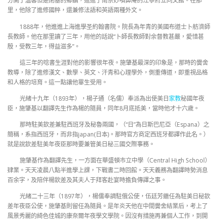
分開了溫馨但是閉塞的鄉鎮，進進了南京妙噴鼻庵的江寧府立同文館。在那
里，他除了進修國粹，還兼修法語和英語兩種外文。
1888年，他進進上海進學圣約翰書院。院長為年青的美國布道士卜舫濟師
長教師。他在那里讀了三年，用他的話說“卜師長教師對余督教甚嚴，愛惜甚
殷，受教三年，得益滋多”。
這三年的唸書生涯對他的影響很年夜。施肇基最深的印象是，那時的黌舍
教導，除了進修漢文、數學、英文、汗青和心理學外，側重傳道，即重視品格
和人格的培育。這一點讓他畢生受用。
光緒十九年（1893年），楊子通（名儒）奉派為出使美日
家教
秘國年夜
臣，施肇基以翻譯先生作為楊的隨員，同年8月底抵美，當時他才十六歲。
那時駐美欽差兼駐西班牙及秘魯兩國，（“日”為日斯巴尼亞（Espana）之
簡稱，系指西班牙，而非指japan(日本)。那時官方商定西班牙都譯作此名。）
就是說欽差駐美年夜臣那時要兼管美日秘三國交際事務。
施肇基作為翻譯先生，一方面在華盛頓市立中學（Central High School）
肄業。天天凌晨八點半進學上課，下戰書二時回館。天天義務為翻譯時勢消息
百余字，及陪伴楊欽差及其夫人于拜客赴宴時擔負傳譯之事。
光緒二十三年（1897年），楊儒奉調駐俄公使，伍廷芳繼任為駐美日秘欽
差年夜臣公使，施肇基則留任為隨員。是年炎天他在中間黌舍結業后，考上了
風景秀麗的綺色佳城的康奈爾年夜學文學院。因沒有措施再兼個人工作，到開