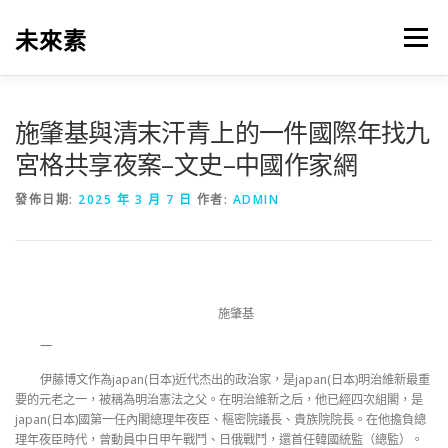
跳
至
未來素
選單
主
要
內
容
施肇基與清末汗青上的一件國際年找九
宮格共享夜案–文史–中國作家網
發佈日期:
2025 年 3 月 7 日
作者:
ADMIN
施肇基
一
伊藤博文作為japan(日本)近代杰出的政治家，是japan(日本)明治維新最重
要的元老之一，被稱為明治憲法之父。在明治維新之后，他已經四次組閣，是
japan(日本)國第一任內閣總理年夜臣、樞密院議長、貴族院院長。在他擔負總
理年夜臣時代，曾動員中日甲午戰鬥、日俄戰鬥，還首任韓國統監（總監）。