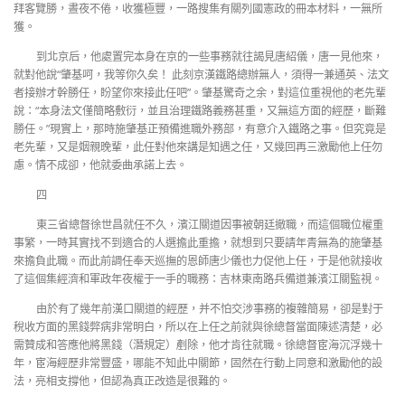
拜客覽勝，晝夜不倦，收獲極豐，一路搜集有關列國憲政的冊本材料，一無所
獲。
到北京后，他處置完本身在京的一些事務就往謁見唐紹儀，唐一見他來，
就對他說“肇基呵，我等你久矣！ 此刻京漢鐵路總辦無人，須得一兼通英、法文
者接辦才幹勝任，盼望你來接此任吧”。肇基驚奇之余，對這位重視他的老先輩
說：“本身法文僅簡略敷衍，並且治理鐵路義務甚重，又無這方面的經歷，斷難
勝任。”現實上，那時施肇基正預備進職外務部，有意介入鐵路之事。但究竟是
老先輩，又是姻親晚輩，此任對他來講是知遇之任，又幾回再三激勵他上任勿
慮。情不成卻，他就委曲承諾上去。
四
東三省總督徐世昌就任不久，濱江關道因事被朝廷撤職，而這個職位權重
事繁，一時其實找不到適合的人選擔此重擔，就想到只要請年青無為的施肇基
來擔負此職。而此前調任奉天巡撫的恩師唐少儀也力促他上任，于是他就接收
了這個集經濟和軍政年夜權于一手的職務：吉林東南路兵備道兼濱江關監視。
由於有了幾年前漢口關道的經歷，并不怕交涉事務的複雜簡易，卻是對于
稅收方面的黑錢弊病非常明白，所以在上任之前就與徐總督當面陳述清楚，必
需贊成和答應他將黑錢（潛規定）剷除，他才肯往就職。徐總督宦海沉浮幾十
年，宦海經歷非常豐盛，哪能不知此中關節，固然在行動上同意和激勵他的設
法，亮相支撐他，但認為真正改造是很難的。