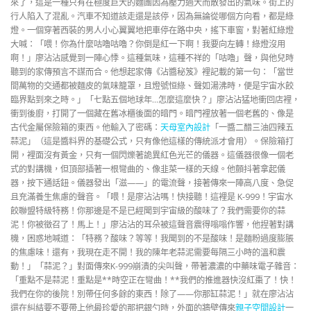
來了，這是一種只有在極度巨大的麵團因為壓力過大而散發出的氣味。街上的
行人陷入了混亂。汽車不知道該走還是該停，因為無論從哪個方向看，都是綠
燈。一個穿著西裝的男人小心翼翼地把車停在路中央，搖下車窗，對著紅綠燈
大喊：「喂！你為什麼咕嚕咕嚕？你倒是紅一下啊！我要向左轉！綠燈沒用
啊！」廖沾沾感覺到一陣心悸。這種氣味，這種不祥的「咕嚕」聲，與他兒時
聽到的家傳預言不謀而合。他想起家傳《沾醬秘笈》裡記載的第一句：「當世
間萬物的交通都被麵皮的氣味籠罩，且燈號恒綠、聲如湯沸時，便是宇宙水餃
臨界點到來之時。」「七點五個地球年…怎麼這麼快？」廖沾沾猛地衝回店裡，
衝到後廚，打開了一個藏在舊冰櫃後面的暗門。暗門裡放著一個老舊的、像是
古代金屬保險箱的東西。他輸入了密碼：
天母室內設計
「一醬二醋三油四辣五
蒜泥」（這是醬料界的基礎公式，只有像他這樣的傳統派才會用）。保險箱打
開，裡面沒有黃金，只有一個閃爍著詭異紅色光芒的儀器。這儀器很像一個老
式的對講機，但頂部插著一根彎曲的、像韭菜一樣的天線。他顫抖著拿起儀
器，按下通話鈕。儀器發出「滋——」的電流聲，接著傳來一陣高八度、急促
且充滿養生焦慮的聲音。「喂！是廖沾沾嗎！快接聽！這裡是 K-999！宇宙水
餃聯盟特級特務！你那邊是不是已經聞到宇宙級的酸味了？我們需要你的蒜
泥！你被徵召了！馬上！」廖沾沾的耳朵被這聲音震得嗡嗡作響，他捏著對講
機，困惑地喊道：「特務？酸味？等等！我聞到的不是酸味！是麵粉過度膨脹
的焦慮味！還有，我現在走不開！我的陳年老蒜泥需要每隔三小時的溫和震
動！」「蒜泥？」對面傳來K-999崩潰的尖叫聲，帶著濃濃的中藥味電子雜音：
「重點不是蒜泥！重點是**時空正在彎曲！**我們的推進器快沒紅棗了！快！
我們在你的後院！別帶任何多餘的東西！除了——你那缸蒜泥！」就在廖沾沾
還在糾結要不要帶上他最珍愛的那把銀勺時，外面的牆壁傳來
親子空間設計
一