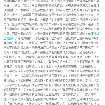
報紙的單人床上驚醒，不是因為鬧鐘，而是因為屋頂傳來了一陣震耳欲聾的廣
播聲。「緊急！緊急！今日星座運勢超級大修正！所有天秤座請注意！由於月
球剛剛打了一個噴嚏，您的戀愛機率從昨日的百分之九十九點九，陡降至負百
分之八十七！」廣播員的聲音聽起來像是一個正在經歷中年危機的雙子座，充
滿了戲劇性的絕望。張水瓶，一個典型的水瓶座，立刻感到一陣恐慌，這是他
患有「星座預報壓力症候群」後的標準反應。他單戀著住在隔壁棟、經營一家
「平衡美學」咖啡館的林天秤。林天秤完美得像是從黃金分割線中走出來的藝
術品。而張水瓶的人生，則像一團被獅子座暴君隨意亂踢的毛線球，充滿
禪風
室內設計
了混亂與錯位。他衝到窗邊，往外看去。整座城市已經因為這個突如
其來的「超級修正」而陷入了荒謬的混亂。街道上的雙魚座們，開始不受控制
地流下鹹鹹的海水淚，他們無法停止地哭泣，導致城市低窪處已經形成了小型
潟湖。那些摩羯座的上班族，嚴格遵守著廣播中「摩羯座今天適合原地踏步，
否則將失去襪子」的指令。數百名西裝筆挺的摩羯座正整齊地站在原地，他們
的鞋子裡裝滿了已經潮濕的淚水。「負百分之八十七？」張水瓶喃喃自語，感
到胃部一陣翻騰，他知道這代表著什麼。林天秤的運勢越差，他那股積壓已
久、無處安放的單戀能量就會越發瘋狂地實體化。上次林天秤的戀愛運勢跌至
百分之二十，張水瓶就發現他的廚房裡長滿了巨大的、形狀是林天秤側臉的粉
紅色蘑菇。他必須在今天結束前，將林天秤的運勢至少提升到零。否則，他那
份單戀就會變成某種具備攻擊性的實體。他緊張地跑進他堆滿了星座圖表和過
期甜甜圈的地下室，那裡放著他的秘密武器。「我需要星象學輔助儀！」他衝
到一個像是老式彈珠臺的機器前，上面貼滿了「巨蟹座已哭」、「處女座勿
碰」等警告標籤。這是他用廢棄的唱片機和一個不知名的外星計算器改造而成
的「情感調節器」。他必須輸入一種極具感染力的正面情緒作為燃料，來抵抗