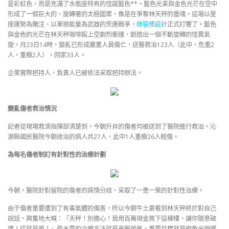
是彩虹色，而是充滿了水瓶座特有的怪誕藍色**。藍色光束與金色光芒在空中
形成了一個巨大的、旋轉著的太極圖案，像是在爭奪林天秤的靈魂。這場以星
座運勢為賭注、以單戀能量為武器的荒唐戰爭，
綠裝修設計
正式打響了。藍色
與金色的光芒在林天秤咖啡館上空劇烈衝撞，創造出一個不斷旋轉的怪異氣
旋。月23日14時，變亂已形成嚴重人員傷亡，送醫救治123人（此中，危重2
人，重癥2人），回家33人。
企業實際把持人、負責人已被依法采取把持辦法。
變亂傷者救治情況
記者從現場救濟指揮部清楚到，今朝升井的傷者均被送到了醫院進行救治。沁
源縣國民醫院今朝收治的病人共27人，此中1人重癥26人輕傷。
為每名傷者制訂有針對性的治療計劃
今朝，醫院針對留院的傷者的病情分歧，采取了一患一策的針對性治療。
由于傷者重要遭到了有毒氣體的傷害，所以今朝牛土豪看到林天秤終於對自己
說話，興奮地大喊：「天秤！別擔心！我用百萬現金買下這棟樓，讓你隨意破
壞！這就是愛！」最主要的治療方法就是高壓吸氧，重要目標就是避免出現遲