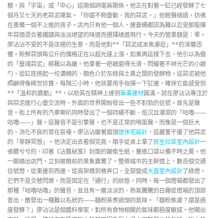
棚，與「宇宙」或「中心」這兩個詞毫無關係。他正在對著一缸已經發酵了七
個月又七天的老蒜泥嘆氣。「你還不夠靈動，我的蒜泥。」他輕聲細語，彷彿
在責備一個不上進的孩子。店內只有他一個人，連蒼蠅都因為難以忍受那股陳
年蒜頭混合著鐵鏽與淡淡絕望的味道而選擇繞道飛行。今天的營業額是：零。
廖沾沾不安的不是店裡的生意，而是他對**「蒜泥成本焦慮症」**的深層恐
懼。新鮮蒜頭每公斤的價格正在以超光速上漲，如果再這樣下去，他引以為傲
的「靈魂蒜泥」將難以為繼。他拿著一把被磨得光滑、閃耀著不祥光芒的小銀
勺，從缸底撈起一坨濃稠的、顏色介於灰綠與土黃之間的發酵物。這蒜泥被他
照顧得像稀世珍寶，每隔三小時，他就要用手指彈一下缸邊，確保它能感受到
**「溫和的震動」**，以助其在精神上達到
無毒建材
圓滿。就在廖沾沾專注於
與蒜泥進行心靈交流時，外面的世界開始發出一些不對勁的信號。首先是聲
音。街上所有的汽車喇叭同時發出了一個持續不斷、低沉且潮濕的「咕嚕——
咕嚕——」聲。這聲音不是引擎聲，也不是正常的鳴笛聲，而像是一個巨大
的、消化不良的胃在哀嚎。廖沾沾皺著眉頭
退休宅設計
，這嚴重干擾了他蒜泥
的「寧靜冥想」。他決定出去看個究竟，順手從桌上拿了
民生社區室內設計
一
張髒兮兮的，印著《沾醬秘笈》封面的皺衛生紙，塞進口袋以備不時之需。他
一腳踏出店門，立刻被眼前的景象震驚了。整條城市的主幹道上，數百個交通
信號燈，從東邊到西邊，從高架橋到巷弄口，全部變成
大直室內設計
了綠燈。
它們不是交替閃爍，而是固定在「通行」的狀態，同時，每一個燈箱都發出了
那種「咕嚕咕嚕」的聲音，並且有一層淡淡的、熱氣騰騰的白霧從燈箱的頂部
冒出，散發出一種難以名狀的——麵粉蒸煮過頭的氣味。「麵粉焦慮？還是過
度發酵？」廖沾沾是個醬料學家，對所有食物相關的氣味都極度敏感。他聞出