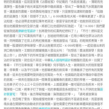
明的防禦護盾。這就是家傳《沾醬秘笈》中記載的「水餃皮護盾」，薄韌而充
滿彈性。藍色離子炮光束猛烈地擊中麵皮護盾，發出了一聲像是汽水開蓋的聲
音。護盾劇烈震動，但奇蹟般地擋住了攻擊，只是散發出濃郁的麵香。「這麵
皮的延展性！完美！但撐不了太久！」K-999焦急地大喊，中藥味更濃了。廖沾
沾知道，他必須帶走他那缸陳年老蒜泥，那是宇宙的希望。他跑到蒜泥缸前，
使出他搬運食材的全部力量，將那口比他還胖的缸抱起。「走！K-999！我們要
從後院逃跑
樂齡住宅設計
！別再管你的紅棗枸杞燃料了！」「不行！燃料是文
明的基礎！沒了紅棗我飛不遠！」吉娃娃特務抗議。它用小嘴咬住廖沾沾的衣
領，同時開啟了它背上的枸杞推進器。推進器發出「滋滋」的輕微煎煮聲，伴
隨著一股濃郁的蔘味爆發。廖沾沾抱著蒜泥缸、K-999咬著他，一起從撞出來的
洞口衝向後院。王醋狂的醋罐機器人發出尖叫：「別想逃！醬油黨餘孽！我會
追上你！」店內剩下的所有空盤子被醋酸氣波震碎，發出了最後的哀鳴。廖沾
沾的宇宙冒險，就在這片蒜泥、中藥
私人招待所設計
和醋酸的混亂中，拉開了
帷幕。《平行泊車維度：車位爭奪戰》何手殘的人生，被兩個巨大的陰影籠罩
著：停車費，以及平行泊車。他那輛老舊的掀背車，彷彿繼承了他所有的駕駛
焦慮，從未在他需要時提供過任何幫助。今天，他面臨的是城市傳說中最恐怖
的挑戰，一條夾在理髮店與一間專賣金屬雕像的畫廊之間的窄巷。一個看起來
比他車子尺寸小上三十公分的停車格，上面還灑著一層可疑的白色粉末。何手
殘深吸一口氣。將車子打了倒檔。他的車載語音系統發出了令人不快的女聲
設
計家豪宅
：「警告，後方障礙物距離：無限趨近於零。」「請考慮放棄治
療。」他忽略了警告，開始緩慢地倒車。他最討厭的不是語音系統，而是那兩
塊永遠在關鍵時刻自動收折的後視鏡。當他需要它們來判斷車體與那座價值不
菲的銅製獨角獸雕像之間的
會所設計
距離時，它們卻像兩片羞澀的耳朵一樣，