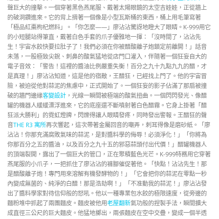
聲巨大的撞擊。一個穿著黑色燕尾服、戴著太陽眼鏡的太空吉娃娃，正從牆上
的破洞鑽進來。它的背上揹著一個像是小型瓦斯桶的東西，桶上用毛筆寫著
「極品紅棗枸杞燃料」。「你怎麼——」廖沾沾驚訝地瞪大了眼睛。K-999用它
的小短腿站得筆直，戴著白色手套的爪子優雅地一揮：「沒時間了，沾沾先
生！宇宙水餃快要拉肚子了！我們必須在你被醋酸離子炮鎖定前離開！」話音
未落，一股極致尖銳、刺鼻的酸氣猛地從店門口灌入，伴隨著一個狂妄自大的
電子音效：「警告！這裡的醬油比例嚴重失衡！百分之九十九點九九的醋，才
是真理！」廖沾沾知道，這是他的宿敵，王醋狂，已經找上門了。他的宇宙冒
險，被迫從他對蒜泥的焦慮中，正式開始了。一個狂妄的影子佔滿了那扇被撞
破的牆門邊緣
客變設計
，光線一瞬間被極端的酸氣扭曲。一個閃閃發光、像醋
罐的機器人緩緩漂浮進來，它的底座還不斷噴射著白色醋霧。它身上掛著「醋
狂派大勝利」的霓虹燈牌，閃爍得讓人眼睛發疼，同時發出警報。王醋狂的聲
音
THE R3 寓所
再次響起，這次帶著金屬回音的嘲弄，刺耳得像是磨砂紙。「廖
沾沾！你那充滿腐敗氣味的蒜泥，是對醬料學的侮辱！必須淨化！」「你將為
你那百分之五的醬油，以及百分之九十五的邪惡蒜頭付出代價！」醋罐機器人
的頂端裂開，露出了一個巨大的管口，正在聚積藍色光芒。K-999特務用它穿著
燕尾服的小爪子，一把抓住了廖沾沾的褲腳催促著他。「快點！沾沾先生！那
是醋酸離子炮！專門用來溶解有機發酵物的！」「它會把你的蒜泥在零點一秒
內變成無菌的、純淨的白醋！那是浩劫啊！」「不准動我的蒜泥！」廖沾沾發
出了醬料學家對待信仰般的怒吼。他以一種專業包水餃的極限速度，從旁邊的
麵粉堆中抓起了兩團麵皮。麵皮被他用
老屋翻新
氣功般的捏製手法，瞬間擴大
成直徑三公尺的巨大麵皮。他猛地擲出，兩張麵皮在空中交疊，變成一個半透