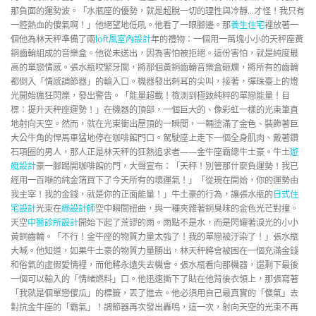
那負面的運勢波。「水瓶座的優勢，就是超脫一切的理性與冷靜…才怪！我只有
一腔熱血的傻氣啊！」他絕望地低吼。他看了一眼腳邊。那
養生住宅
裡放著一
個他為林天秤準備了兩
loft風室內設計
年的禮物：一個用一萬塊小小的天秤座黃
銅齒輪組成的音樂盒。他從未送出，因為害怕被拒絕。這份害怕，就是純度最
高的單戀情感。張水瓶咬緊牙關，將那個黃銅齒輪音樂盒砸爛，將所有的齒輪
都倒入「情感調節器」的輸入口。機器發出刺耳的尖叫，接著，彈珠臺上的燈
光開始瘋狂閃爍，發出警告。「能量超載！檢測到極致純粹的單戀能量！目
標：提升天秤座運勢！」在機器的頂部，一個巨大的、像彩虹一樣的光束筆直
地射向天空。然而，就在光束衝出屋頂的一瞬間，一輛塗滿了金色、裝飾著巨
大公牛角的悍馬車猛地停在咖啡館門口。駕駛座上走下一個全身肌肉、戴著鑽
石項圈的男人，那人正是林天秤的狂熱追求者——金牛座霸總牛土豪。牛土
遊
艇設計
豪一腳踢開咖啡館的門，大聲宣布：「天秤！別管那什麼負運勢！我已
經用一百噸的純金箔買下了今天所有的壞運氣！」「從現在開始，你的運勢由
我主宰！我的金錢，就是你的正面能量！」牛土豪的行為，讓張水瓶的
日式住
宅設計
光束在
綠設計師
空中瞬間扭曲，與一種夾雜著銅臭味的金色光芒對撞。
天空
中醫診所設計
開始下起了荒謬的雨。雨點不是水，而是閃耀著淚光的小小
黃銅齒輪。「不行！金牛座的物質力量太強了！我的單戀被汙染了！」張水瓶
大喊。他知道，如果牛土豪的物質力量勝出，林天秤將會被困在一個充滿金錢
和俗氣的虛假愛情裡，而他將永遠失去機會。張水瓶看向那機器，還剩下最後
一個可以輸入的「情緒燃料」口。他迅速撕下了貼在他背後衣領上，那張寫著
「我就是個單戀傻瓜」的標籤，丟了進去。他必須用自己最真實的「傻氣」去
對抗金牛座的「霸氣」！調節器再次發出轟鳴，這一次，射向天空的光束不再