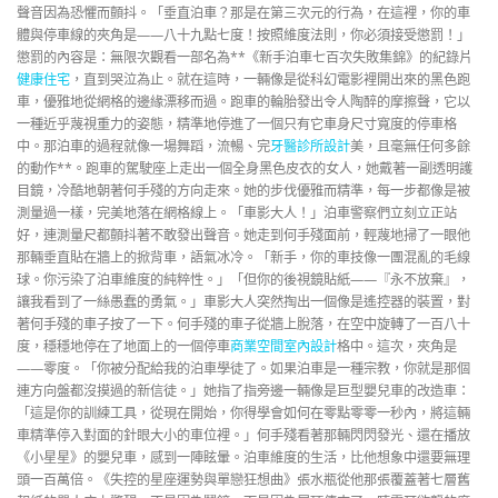
聲音因為恐懼而顫抖。「垂直泊車？那是在第三次元的行為，在這裡，你的車
體與停車線的夾角是——八十九點七度！按照維度法則，你必須接受懲罰！」
懲罰的內容是：無限次觀看一部名為**《新手泊車七百次失敗集錦》的紀錄片
健康住宅
，直到哭泣為止。就在這時，一輛像是從科幻電影裡開出來的黑色跑
車，優雅地從網格的邊緣漂移而過。跑車的輪胎發出令人陶醉的摩擦聲，它以
一種近乎蔑視重力的姿態，精準地停進了一個只有它車身尺寸寬度的停車格
中。那泊車的過程就像一場舞蹈，流暢、完
牙醫診所設計
美，且毫無任何多餘
的動作**。跑車的駕駛座上走出一個全身黑色皮衣的女人，她戴著一副透明護
目鏡，冷酷地朝著何手殘的方向走來。她的步伐優雅而精準，每一步都像是被
測量過一樣，完美地落在網格線上。「車影大人！」泊車警察們立刻立正站
好，連測量尺都顫抖著不敢發出聲音。她走到何手殘面前，輕蔑地掃了一眼他
那輛垂直貼在牆上的掀背車，語氣冰冷。「新手，你的車技像一團混亂的毛線
球。你污染了泊車維度的純粹性。」「但你的後視鏡貼紙——『永不放棄』，
讓我看到了一絲愚蠢的勇氣。」車影大人突然掏出一個像是遙控器的裝置，對
著何手殘的車子按了一下。何手殘的車子從牆上脫落，在空中旋轉了一百八十
度，穩穩地停在了地面上的一個停車
商業空間室內設計
格中。這次，夾角是
——零度。「你被分配給我的泊車學徒了。如果泊車是一種宗教，你就是那個
連方向盤都沒摸過的新信徒。」她指了指旁邊一輛像是巨型嬰兒車的改造車：
「這是你的訓練工具，從現在開始，你得學會如何在零點零零一秒內，將這輛
車精準停入對面的針眼大小的車位裡。」何手殘看著那輛閃閃發光、還在播放
《小星星》的嬰兒車，感到一陣眩暈。泊車維度的生活，比他想象中還要無理
頭一百萬倍。《失控的星座運勢與單戀狂想曲》張水瓶從他那張覆蓋著七層舊