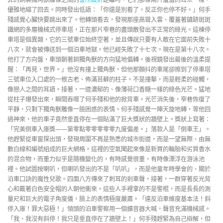
優雅地縮了回去。同時發出低語：「你還是別看了，反正你也停不好。」何手
殘感覺心臟快要跳出來了。他轉頭看去，發現那座高聳入雲、覆蓋著鏽跡斑斑
鐵網的多層機械式停車塔，正在那片窄巷的盡頭散發出不正常的綠光。這棟停
車塔是個異類，它的三號車位始終空著，並且傳說只要有人敢在它面前失敗十
八次，就會被傳送到一個泊車地獄。他已經失敗了十七次。現在是第十八次。
他打了方向盤，車頭朝著銅獨角獸的方向猛地偏轉。後視鏡發出最後的溫柔提
醒：「再見，世界。」他沒有撞上獨角獸，但他那顫抖的車尾卻擦到了停車塔
三號車位入口處的一根古老、佈滿苔蘚的柱子。不是撞擊，而是輕柔的碰觸，
像戀人之間的耳語。接著，一道濃郁的、像薄荷口香糖一樣的綠色光芒。猛地
從柱子爆發出來，瞬間吞噬了何手殘和他的掀背車。光芒消失後，窄巷恢復了
平靜，只剩下獨角獸雕像一臉困惑的表情。何手殘感覺一陣天旋地轉，等他回
過神來，他的車子竟然垂直停在一個貼滿了巨大獎狀的牆壁上。獎狀上寫著：
「完美倒車入庫獎——第零點零零零零零九度偏差。」落款人是「倒車王」。
他趕緊從車窗探出頭，發現周圍不再是熟悉的城市街道，而是一望無際、由無
數白線和編號組成的巨大網格。這裡的空氣聞起來像是新買的輪胎和劣質香水
的混合物，而重力似乎是隨機變化的，有時感覺很重，有時像漂浮在游泳池
裡。他試圖按喇叭，但喇叭發出的不是「叭叭」，而是他童年時學會的、關於
泊車口訣的魔性兒歌。四面八方傳來了刺耳的剎車聲，接著，一群穿著反光背
心和戴著白色安全帽的人朝他衝來。這些人手裡拿的不是警棍，而是長長的測
量尺和巨大的電子角度儀，臉上的表情極度嚴肅。「違反泊車維度基本法！斜
停入庫！罪大惡極！」領頭的泊車警察用一個擴音器大喊，聲音充滿機械感。
「我、我沒有斜停！我只是垂直停在了牆壁上！」何手殘趕緊為自己辯解，但