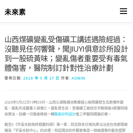
跳
至
未來素
選單
主
要
內
容
山西煤礦變亂受傷礦工講述遇險經過：
沒聽見任何響聲，聞JIUYI俱意診所設計
到一股硫黃味；變亂傷者重要受有毒氣
體傷害，醫院制訂針對性治療計劃
發佈日期:
2026 年 5 月 27 日
作者:
ADMIN
2026年5月22日19時29分，山西沁源縣通洲集團留心峪煤礦發生瓦斯爆炸變
亂，變亂形成嚴重人員傷亡。變亂發生后，受傷礦工被送往市縣兩級4家醫院接
收救治，后續一切傷者將統一轉
醫美診所設計
進三甲醫院開展診療。
截至5《宇宙水餃與終極醬料師》第一章：蒜泥與末日預兆廖沾沾坐在他那間被
稱為「宇宙水餃中心」的店裡，但這間店的外觀更像是一個被遺棄的藍色塑膠