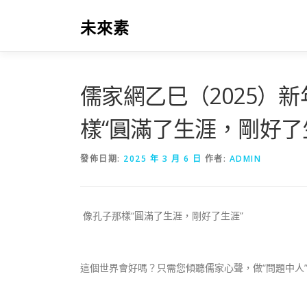
跳
至
未來素
主
要
內
容
儒家網乙巳（2025）
樣“圓滿了生涯，剛好了
發佈日期:
2025 年 3 月 6 日
作者:
ADMIN
像孔子那樣“圓滿了生涯，剛好了生涯”
這個世界會好嗎？只需您傾聽儒家心聲，做“問題中人