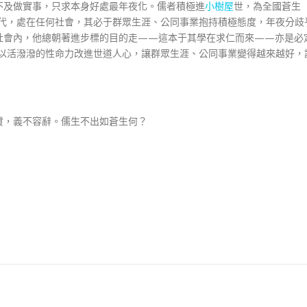
不及做實事，只求本身好處最年夜化。儒者積極進
小樹屋
世，為全國蒼生
時代，處在任何社會，其必于群眾生涯、公同事業抱持積極態度，年夜分歧
社會內，他總朝著進步標的目的走——這本于其學在求仁而來——亦是必
要以活潑潑的性命力改進世道人心，讓群眾生涯、公同事業變得越來越好，
貸，義不容辭。儒生不出如蒼生何？