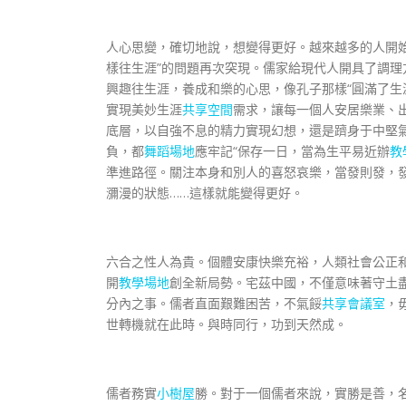
人心思變，確切地說，想變得更好。越來越多的人開
樣往生涯”的問題再次突現。儒家給現代人開具了調
興趣往生涯，養成和樂的心思，像孔子那樣“圓滿了生
實現美妙生涯
共享空間
需求，讓每一個人安居樂業、
底層，以自強不息的精力實現幻想，還是躋身于中堅
負，都
舞蹈場地
應牢記“保存一日，當為生平易近辦
教
準進路徑。關注本身和別人的喜怒哀樂，當發則發，
瀰漫的狀態……這樣就能變得更好。
六合之性人為貴。個體安康快樂充裕，人類社會公正
開
教學場地
創全新局勢。宅茲中國，不僅意味著守土
分內之事。儒者直面艱難困苦，不氣餒
共享會議室
，
世轉機就在此時。與時同行，功到天然成。
儒者務實
小樹屋
勝。對于一個儒者來說，實勝是善，