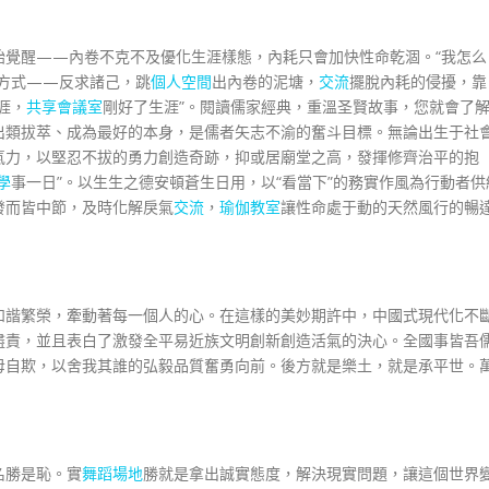
始覺醒——內卷不克不及優化生涯樣態，內耗只會加快性命乾涸。“我怎么
理方式——反求諸己，跳
個人空間
出內卷的泥塘，
交流
擺脫內耗的侵擾，靠
涯，
共享會議室
剛好了生涯”。閱讀儒家經典，重溫圣賢故事，您就會了
出類拔萃、成為最好的本身，是儒者矢志不渝的奮斗目標。無論出生于社
氣力，以堅忍不拔的勇力創造奇跡，抑或居廟堂之高，發揮修齊治平的抱
學
事一日”。以生生之德安頓蒼生日用，以“看當下”的務實作風為行動者供
發而皆中節，及時化解戾氣
交流
，
瑜伽教室
讓性命處于動的天然風行的暢
和諧繁榮，牽動著每一個人的心。在這樣的美妙期許中，中國式現代化不
盡責，並且表白了激發全平易近族文明創新創造活氣的決心。全國事皆吾
毋自欺，以舍我其誰的弘毅品質奮勇向前。後方就是樂土，就是承平世。
名勝是恥。實
舞蹈場地
勝就是拿出誠實態度，解決現實問題，讓這個世界