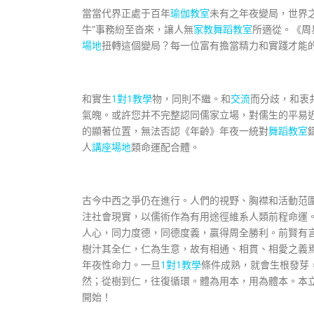
當當代界正處于百年
瑜伽教室
未有之年夜變局，世界之
牛”事務紛至沓來，讓人無
家教
舞蹈教室
所適從。《周
場地
扭轉這個變局？每一位富有擔當精力和實踐才能
和實生
1對1教學
物，同則不繼。和
交流
而分歧，和衷
氣魄。或許您并不完整認同儒家立場，對儒生的平易
的顯著位置，無法否認《年齡》年夜一統對
舞蹈教室
人
講座場地
類命運配合體。
古今中西之爭仍在進行。人們的視野、胸襟和活動范圍
注社會現實，以儒術作為有用途徑維系人類前程命運
人心，同力度德，同德度義，贏得周全勝利。前賢有言
樹汁其全仁，仁為生意，故有相通、相貫、相愛之義焉
年夜性命力。一旦
1對1教學
條件成熟，就會生根發芽
然；從樹到仁，往復循環。體為用本，用為體本。本
開始！