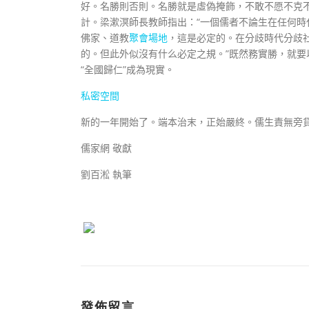
好。名勝則否則。名勝就是虛偽掩飾，不敢不愿不克
計。梁漱溟師長教師指出：“一個儒者不論生在任何
佛家、道教
聚會場地
，這是必定的。在分歧時代分歧
的。但此外似沒有什么必定之規。”既然務實勝，就
“全國歸仁”成為現實。
私密空間
新的一年開始了。端本治末，正始嚴終。儒生責無旁
儒家網 敬獻
劉百淞 執筆
發佈留言