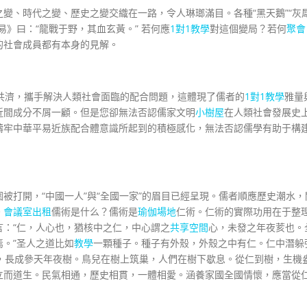
變、時代之變、歷史之變交織在一路，令人琳瑯滿目。各種“黑天鵝”“灰
易》曰：“龍戰于野，其血玄黃。” 若何應
1對1教學
對這個變局？若何
聚會
的社會成員都有本身的見解。
共濟，攜手解決人類社會面臨的配合問題，這體現了儒者的
1對1教學
雅量
近間成分不屑一顧。但是您卻無法否認儒家文明
小樹屋
在人類社會發展史
鑄牢中華平易近族配合體意識所起到的積極感化，無法否認儒學有助于構
被打開，“中國一人”與“全國一家”的眉目已經呈現。儒者順應歷史潮水，
。
會議室出租
儒術是什么？儒術是
瑜伽場地
仁術。仁術的實際功用在于整
：“仁，人心也，猶核中之仁，中心謂之
共享空間
心，未發之年夜荄也。
。”圣人之道比如
教學
一顆種子。種子有外殼，外殼之中有仁。仁中潛躲
，長成參天年夜樹。鳥兒在樹上筑巢，人們在樹下歇息。從仁到樹，生機
立而道生。民氣相通，歷史相貫，一體相愛。涵養家國全國情懷，應當從