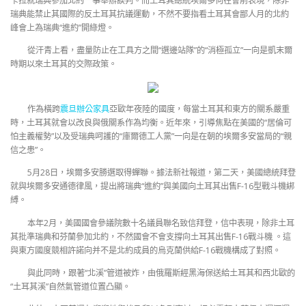
卡拉就瑞典參加北約一事舉辦談判。而土耳其總統埃爾多何在會前表現，除非
瑞典能禁止其國際的反土耳其抗議運動，不然不要指看土耳其會鄙人月的北約
峰會上為瑞典“進約”開綠燈。
從汗青上看，盡量防止在工具方之間“選邊站隊”的“消極孤立”一向是凱末爾
時期以來土耳其的交際政策。
作為橫跨
震旦辦公家具
亞歐年夜陸的國度，每當土耳其和東方的關系嚴重
時，土耳其就會以改良與俄關系作為均衡。近年來，引導焦點在美國的“居倫可
怕主義權勢”以及受瑞典呵護的“庫爾德工人黨”一向是在朝的埃爾多安當局的“親
信之患”。
5月28日，埃爾多安勝選取得蟬聯。據法新社報道，第二天，美國總統拜登
就與埃爾多安通德律風，提出將瑞典“進約”與美國向土耳其出售F-16型戰斗機綁
縛。
本年2月，美國國會參議院數十名議員聯名致信拜登，信中表現，除非土耳
其批準瑞典和芬蘭參加北約，不然國會不會支撐向土耳其出售F-16戰斗機 。這
與東方國度競相許諾向并不是北約成員的烏克蘭供給F-16戰機構成了對照。
與此同時，跟著“北溪”管道被炸，由俄羅斯經黑海保送給土耳其和西北歐的
“土耳其溪”自然氣管道位置凸顯。