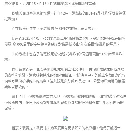
航空炸彈。北約F-15、F-16、F-35戰機都可攜帶戰術核彈頭。
依據美國政客消息網報道，往年12月，進級版的B61-12型核炸彈就曾經運
抵歐洲。
而在俄烏沖突中，高精度的“智能炸彈”施展了宏大威力。
此前的2022年10月，北約“果斷正午”核威懾演習中，60架北約軍機在間隔
俄羅斯1000公里的空中練習訓練了對俄羅斯停止“年夜範圍”核轟炸的場景。
北約戰機中包含了能輕松完成“地毯式轟炸”的“同溫層碉堡”B-52計謀轟炸
機。
值得留意的是，此次芬蘭參加北約的立法文件中，并沒無限制北約核兵器
的安排和進駐。這意味著將來的北約“果斷正午”核演習中，芬蘭上空很能夠會呈
現載有戰術核彈的北約飛機。這無疑是與芬蘭有長達1200公里海洋鴻溝的俄羅
斯難以接收的。
6月16日，俄羅斯總統普京表現，俄羅斯已將許諾的第一部門核裝配運抵白
俄羅斯境內，在白俄羅斯安排俄羅斯戰術核兵器的任務將在本年年末前所有的
完成。
普京：
現實是，我們比北約國度擁有更多如許的核兵器，他們了解這一