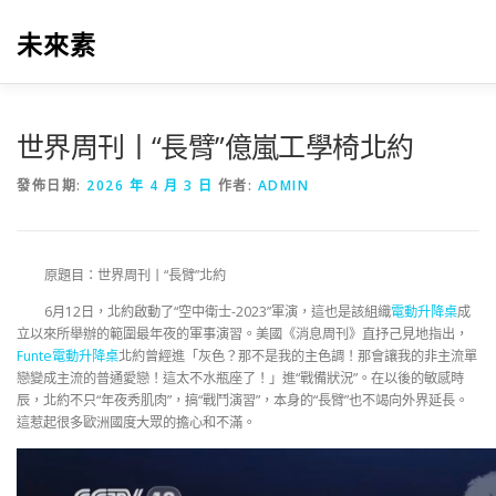
跳
至
未來素
主
要
內
容
世界周刊丨“長臂”億嵐工學椅北約
發佈日期:
2026 年 4 月 3 日
作者:
ADMIN
原題目：世界周刊丨“長臂”北約
6月12日，北約啟動了“空中衛士-2023”軍演，這也是該組織
電動升降桌
成
立以來所舉辦的範圍最年夜的軍事演習。美國《消息周刊》直抒己見地指出，
Funte電動升降桌
北約曾經進「灰色？那不是我的主色調！那會讓我的非主流單
戀變成主流的普通愛戀！這太不水瓶座了！」進“戰備狀況”。在以後的敏感時
辰，北約不只“年夜秀肌肉”，搞“戰鬥演習”，本身的“長臂”也不竭向外界延長。
這惹起很多歐洲國度大眾的擔心和不滿。