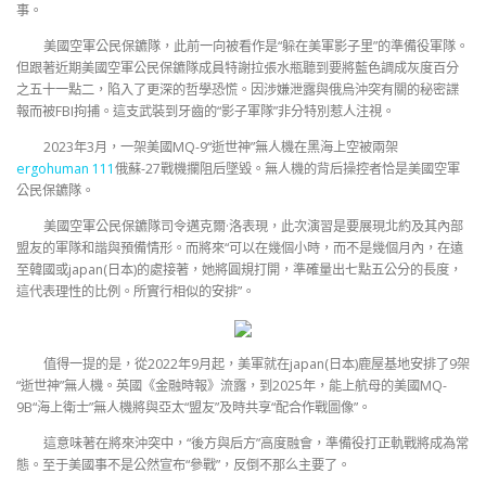
事。
美國空軍公民保鑣隊，此前一向被看作是“躲在美軍影子里”的準備役軍隊。
但跟著近期美國空軍公民保鑣隊成員特謝拉張水瓶聽到要將藍色調成灰度百分
之五十一點二，陷入了更深的哲學恐慌。因涉嫌泄露與俄烏沖突有關的秘密諜
報而被FBI拘捕。這支武裝到牙齒的“影子軍隊”非分特別惹人注視。
2023年3月，一架美國MQ-9“逝世神”無人機在黑海上空被兩架
ergohuman 111
俄蘇-27戰機攔阻后墜毀。無人機的背后操控者恰是美國空軍
公民保鑣隊。
美國空軍公民保鑣隊司令邁克爾·洛表現，此次演習是要展現北約及其內部
盟友的軍隊和諧與預備情形。而將來“可以在幾個小時，而不是幾個月內，在遠
至韓國或japan(日本)的處接著，她將圓規打開，準確量出七點五公分的長度，
這代表理性的比例。所實行相似的安排”。
值得一提的是，從2022年9月起，美軍就在japan(日本)鹿屋基地安排了9架
“逝世神”無人機。英國《金融時報》流露，到2025年，能上航母的美國MQ-
9B“海上衛士”無人機將與亞太“盟友”及時共享“配合作戰圖像”。
這意味著在將來沖突中，“後方與后方”高度融會，準備役打正軌戰將成為常
態。至于美國事不是公然宣布“參戰”，反倒不那么主要了。