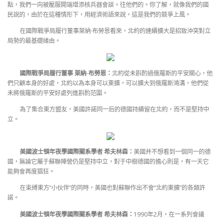
點，我們一向被壓服開端增添核兵器會談。往他們的。你了解，就像我們的國
民說的，由於在這種情形下，用經濟術語來說，這是我們的競爭上風。
在國際戰爭局履行董事萊納·布勞恩看來，北約的連續擴大是招致沖突對立
局勢的最基礎緣由。
國際戰爭局履行董事 萊納·布勞恩：
北約從未斟酌過俄羅斯的平安關心，他
們只顧本身的好處，北約以為本身可以東擴，可以擴大到俄羅斯鴻溝，他們從
未將俄羅斯的平安好處列進斟酌范圍。
為了集合東方盟友，美國許諾同一后的德國持續留在北約，而不是堅持中
立。
美國波士頓年夜學國際關系學者 希夫林森：
美國并不想看到一個同一的德
國，無論它屬于蘇聯陣營仍是堅持中立，對于中樹德國的擔心則是，有一天它
能夠會再度猖狂。
在束縛東方“小伙伴”的同時，美國也對蘇聯作出不會“北約東擴”的各類許
諾。
美國波士頓年夜學國際關系學者 希夫林森：
1990年2月，在一系列會議