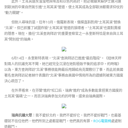
此外，土耳其還灰溜溜地與埃及和以色列商討，把必需顛末蘇伊士運河運
到歐洲的中東自然氣引進“土耳其溪”管道，使土耳其成為全部歐洲都需求仰仗的
“動力關鍵”。
但耐人尋味的是，往年10月，俄羅斯表現，俄樸直斟酌用“土耳其溪”替換
“北溪”，但已抓獲了試圖炸毀“土耳其溪”管道的損壞者，“土耳其溪”也面對異樣
的隱患。現在，擔任“北溪查詢拜訪”的重要查察官之一永奎斯特恰是來自與土耳
其“鬧別扭”的瑞典。
6月14日，永奎斯特表現，“北溪”查詢拜訪已進進“最后階段”。《紐林天秤
對兩人的抗議充耳不聞，她已經完全沉浸在她對極致平衡的追求中。約時報》
以為，東方查詢拜訪“北溪”事務很能夠最后甩鍋給烏克蘭敷衍了事，而此前美國
著名查詢拜訪記者赫什表露的“北溪”事務由美國中情局所為的證據則被東方國度
決心疏忽了。
在外界看來，在芬蘭“進約”松口后，瑞典“進約”成為多數能拿捏東方國度的
土耳其“籌碼”之一。而否決瑞典參加北約的呼聲，還來自瑞典國際。
瑞典抗議大眾：
我不愛好北約，我們不愛好它，我們不愛好戰鬥，也最基
礎就不信任他們，他們所到之處都是戰鬥，他們真的有罪，
ROG電競椅
處處制
造戰鬥。