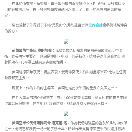
在北約偵查機、預警機、電子戰飛機的直接操控下，F-16飛翔員只需接受
目的參數信息后，按下發射導彈按鈕就可以出工了，剩下的所有的由北約搞
定。
這也惹起了外界對于不竭“秀肌肉”的北約能否會深
室內設計
度參與地域沖突
的擔心。
荷蘭國防年夜臣 奧朗加倫：
我以為最急切需求的依然是追蹤關心空中防
衛，這長短常主要的，無論是短期、中期、仍是持久，這就是為什么我們此刻
就開端在F16平臺上練習烏克蘭飛翔員。
美國駐德國年夜使古特曼表現，俄烏沖突使北約舉辦此類軍演“比以往任何
時辰都更主要”。
現實上，作為北約的主導國，美國也是此次軍演的重要介入國之一。
在介入軍演的250架飛機中，有近100架是美國軍機，簡直所有的來自美國
空軍公民保鑣隊，包含B-1計謀轟炸機、F35戰斗機和長途無人機。
美國空軍公民保鑣隊司令 邁克爾·洛：
作為我們最強盛的盟友和北約中伙伴
之一，他們已和我們一路舉動了幾十年。所以作出支撐德國空軍的決議并駁詰