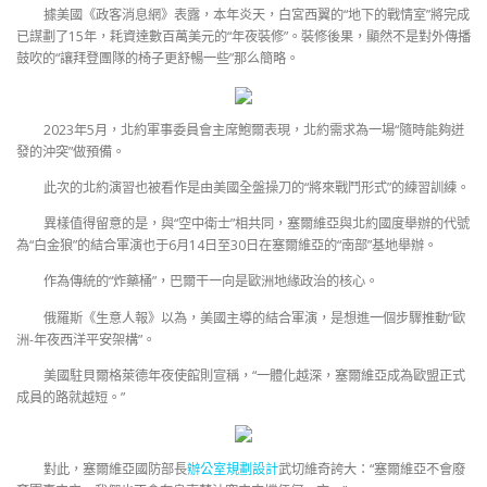
據美國《政客消息網》表露，本年炎天，白宮西翼的“地下的戰情室”將完成
已謀劃了15年，耗資達數百萬美元的“年夜裝修”。裝修後果，顯然不是對外傳播
鼓吹的“讓拜登團隊的椅子更舒暢一些”那么簡略。
2023年5月，北約軍事委員會主席鮑爾表現，北約需求為一場“隨時能夠迸
發的沖突”做預備。
此次的北約演習也被看作是由美國全盤操刀的“將來戰鬥形式”的練習訓練。
異樣值得留意的是，與“空中衛士”相共同，塞爾維亞與北約國度舉辦的代號
為“白金狼”的結合軍演也于6月14日至30日在塞爾維亞的“南部”基地舉辦。
作為傳統的“炸藥桶”，巴爾干一向是歐洲地緣政治的核心。
俄羅斯《生意人報》以為，美國主導的結合軍演，是想進一個步驟推動“歐
洲-年夜西洋平安架構”。
美國駐貝爾格萊德年夜使館則宣稱，“一體化越深，塞爾維亞成為歐盟正式
成員的路就越短。”
對此，塞爾維亞國防部長
辦公室規劃設計
武切維奇誇大：“塞爾維亞不會廢