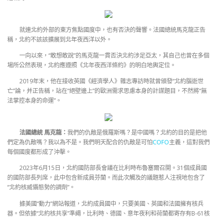
就連北約外部的東方焦點國度中，也有否決的聲響。法國總統馬克龍正告
稱，北約不該該擴展到北年夜西洋以外。
一向以來，“敢想敢說”的馬克龍一貫否決北約涉足亞太，其自己也曾在多個
場所公然表現，北約應遵照《北年夜西洋條約》的明白地輿定位。
2019年末，他在接收英國《經濟學人》雜志專訪時就曾頒發“北約腦逝世
亡”論，并正告稱，站在“絕壁邊上”的歐洲需求思慮本身的計謀題目，不然將“無
法掌控本身的命運”。
法國總統 馬克龍：
我們的仇敵是俄羅斯嗎？是中國嗎？北約的目的是把他
們定為仇敵嗎？我以為不是。我們明天配合的仇敵是可怕
COFO
主義，這對我們
每個國度都形成了沖擊。
2023年6月15日，北約國防部長會議在比利時布魯塞爾召開。31個成員國
的國防部長列席，此中包含新成員芬蘭。而此次觸及的議題惹人注視地包含了
“北約核威懾態勢的調劑”。
據美國“動力”網站報道，北約成員國中，只要美國、英國和法國擁有核兵
器。但依據“北約核共享”準繩，比利時、德國、意年夜利和荷蘭都寄存有B-61核