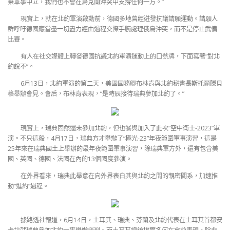
棄軍事中立，我們也不會在烏克蘭沖突中支撐任何一方。”
現實上，就在北約軍演啟動前，德國多地曾經迸發抗議請願運動。請願人
群呼吁德國應當盡一切盡力經由過程交際手腕處理俄烏沖突，而不是停止武備
比賽。
有人在社交媒體上轉發德國抗議北約軍演運動上的口號牌，下面寫著“對北
約說不”。
6月13日，北約軍演的第二天，美國國務卿布林肯與北約秘書長斯托爾滕貝
格舉辦會見。會后，布林肯表現，“是時辰接待瑞典參加北約了。”
現實上，瑞典固然還未參加北約，但也餐與加入了此次“空中衛士-2023”軍
演。不只這般，4月17日，瑞典方才舉辦了“極光-23”年夜範圍軍事演習，這是
25年來在瑞典國土上舉辦的最年夜範圍軍事演習，除瑞典軍方外，還有包含美
國、英國、德國、法國在內的13個國度參演。
在外界看來，瑞典此舉意在向外界表白其與北約之間的親密關系，加速推
動“進約”過程。
據路透社報道，6月14日，土耳其、瑞典、芬蘭及北約代表在土耳其首都安