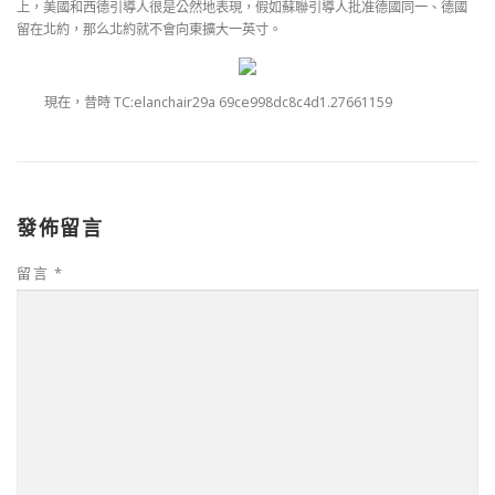
上，美國和西德引導人很是公然地表現，假如蘇聯引導人批准德國同一、德國
留在北約，那么北約就不會向東擴大一英寸。
現在，昔時 TC:elanchair29a 69ce998dc8c4d1.27661159
發佈留言
留言
*