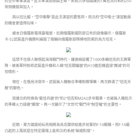
的空中軍事演習。此次軍演由德國主導，來自20多個國度的1萬名流兵和約250
架飛機餐與加入。
與以往比擬，“空中衝擊”是此次演習的要害詞。而北約“空中衛士”演習動員
的機會更值得玩味。
據本日俄羅斯電視臺報道，近期俄羅斯國防部公布的錄像顯示，俄羅斯
卡-52武裝直升機勝利摧毀了兩輛向俄羅斯部隊陣地防禦的烏方坦克。
這禁不住使人聯想起海灣戰鬥時代，薩達姆設備了1000多輛坦克的王牌軍
隊，被美軍阿帕奇武裝直升機和人稱“坦克開罐器”的A10進犯機直接“團滅”的可
怕情形。
現在，在俄烏沖突中，武裝無人機聯合準確制導彈藥，再次飾演了“坦克天
敵”的腳色。
就連北約吹捧為“最佳兵器”的“豹2”坦克和M2A2步卒戰車，也被無人機批示
的準確火力接連“爆頭”。再一次顯示了“次世代”戰鬥中“制空權”的主要性。
近期，東方國度紛紜亮相將為烏克蘭供給進步前輩的F-16戰機。而F-16最
凸起的上風就是在特定疆場上能和北約系統“無縫對接”。