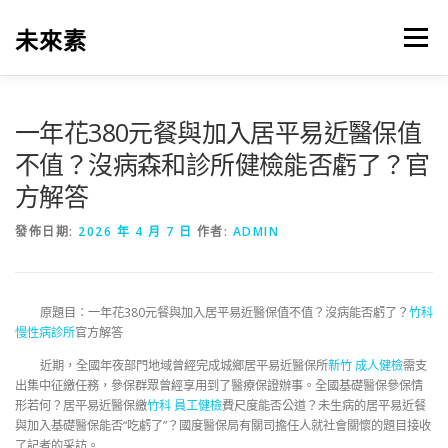
跳
至
未來素
選單
主
要
內
容
一年花380元餐與加入居平易近醫保值
不值？沒病森和診所健檢能否虧了？官
方解答
發佈日期:
2026 年 4 月 7 日
作者:
ADMIN
原題目：一年花380元餐與加入居平易近醫保值不值？沒病能否虧了？
竹科
慢性病診所
官方解答
近期，全國年夜部門地域曾經完成城鄉居平易近醫保所
新竹 成人健檢
需支
出集中征繳任務，參保群眾曾經享用到了醫療保證辦事。全國基礎醫保參保情
形若何？居平易近醫保繳
竹科 員工健檢
費尺度能否公道？未生病的居平易近餐
與加入基礎醫保能否“吃虧了”？國度醫保局有關司擔任人就社會關懷的題目接收
了記者的采訪。