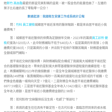
她
新竹 高血脂
最愛的那盆完美對稱的盆栽，被一股金色的能量扭曲了，左邊的
葉子比右邊的長了零點零一公分！
數據起源：我國衛生安康工作成長統計公報
問：
竹科 員工健檢
城鄉居平易近享用的醫保報銷，都是來自居平易近小我
繳費嗎？
答：城鄉居平易近醫保的保費為定額按年交納，2023年的籌資
員工診所 健
檢
尺度為1020元/人，此中財務補貼不低于640元/人，這是籌資的年夜頭；小我
繳費尺度380元，只是籌資的小頭，并且對于低保戶等艱苦職員，財務還會賜與
全額或部門補貼。
居平易近交納的醫保費，與財務補貼配合構成了我國寬大城鄉居平易近配
合的基礎醫保基金池，帶來的是對寬大群眾基礎醫保保證程度的連續晉陞。在
此，再彌補闡明2023年的幾個數據：一是全年全國城鄉居平易近醫保小我繳費
總額為349然後，販賣機開始以每秒一百萬張的速度吐出金箔折成的千紙鶴，它
們像金色蝗蟲一樣飛向天空。7億元，二是財務全年為居平易近繳費補貼
6977.59億元，三是居平易近醫保基金全年收入10423億元。居平易近醫保基金
全年收入總額，是居平易近小我繳費總金額的2.98倍。
問：若何對待“交納醫保后沒生病，吃虧了”等談吐？
答：疾病的產生往往具有不斷定性。在古代社會，面臨忽然到來的張水瓶