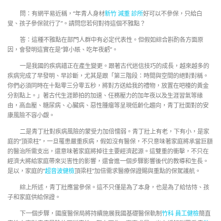
問：有網平易近稱，“年青人身材
新竹 減重 診所
好可以不參保，只給白
叟、孩子參保就行了”。請問您若何對待這個不雅點？
答：這種不雅點在部門人群中有必定代表性。但假如綜合斟酌各方面原
因，會發明這實在是“算小賬、吃年夜虧”。
一是我國的疾病譜正在產生變更。跟著古代迷信技巧的成長，越來越多的
疾病完成了早發明、早診斷，尤其是跟「第三階段：時間與空間的絕對對稱。
你們必須同時在十點零三分零五秒，將對方送給我的禮物，放置在吧檯的黃金
分割點上。」著古代生涯節拍的加速、任務壓力的加年夜以及生涯習氣等緣
由，高血壓、糖尿病、心臟病、惡性腫瘤等呈現低齡化趨向，青丁壯面對的安
康風險不容小覷。
二是青丁壯對疾病風險的蒙受力加倍懦弱。青丁壯上有老，下有小，是家
庭的“頂梁柱”，一旦罹患嚴重疾病，假如沒有醫保，不只意味著家庭將承當巨額
的醫治所需支出，還意味著家庭將掉往主要經濟起源。這雙重的衝擊，不只在
經濟大將給家庭帶來災害性的影響，還會進一個步驟影響後代的教導和生長。
是以，家庭的“
超音波健檢
頂梁柱”加倍需求醫療保證賜與重點的保駕護航。
綜上所述，青丁壯應當參保。這不只僅是為了本身，也是為了給怙恃、孩
子和家庭供給保證。
下一個步驟，國度醫保局將持續施展我國基礎醫保軌制
竹科 員工健檢
簡直