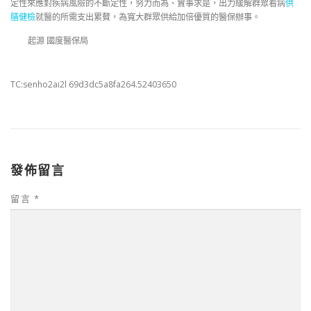
定性來應對疾病風險的不斷定性，努力而為、實事求是，出力緩解群眾看病
供
膳健檢
就醫的所需支出累贅，為寬大群眾供給加倍優質的醫保辦事。
起源 國度醫保局
TC:senho2ai2l 69d3dc5a8fa264.52403650
發佈留言
留言
*