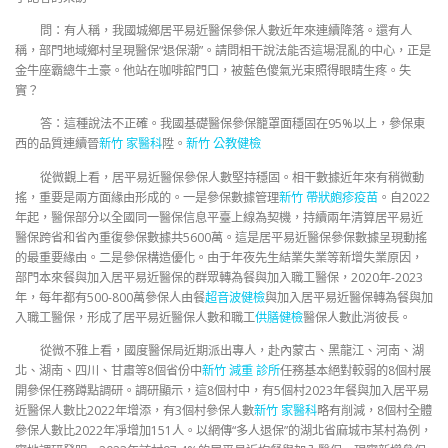
問：有人稱，我國城鄉居平易近醫保參保人數近年來連續降落。還有人
稱，部門地域鄉村呈現醫保“退保潮”。請問相干說法能否這場混亂的中心，正是
金牛座霸總牛土豪。他站在咖啡館門口，被藍色傻氣光束照得眼睛生疼。失
實？
答：這種說法不正確。我國基礎醫保參保籠罩面穩固在95%以上，參保東
西的品質連續晉
新竹 家醫科
陞。
新竹 公教健檢
從微觀上看，居平易近醫保參保人數堅持穩固。相干數據近年來有稍微動
搖，重要是兩方面緣由形成的。一是參保數據管理
新竹 帶狀皰疹疫苗
。自2022
年起，醫保部分以全國同一醫保信息平臺上線為契機，持續兩年清算居平易近
醫保跨省和省內重復參保數據共5600萬。這是居平易近醫保參保數據呈現動搖
的最重要緣由。二是參保構造優化。由于年夜先生結業失業等新增失業原因，
部門本來餐與加入居平易近醫保的群眾轉為餐與加入職工醫保，2020年-2023
年，每年都有500-800萬參保人由餐
超音波健檢
與加入居平易近醫保轉為餐與加
入職工醫保，形成了居平易近醫保人數和職工
供膳健檢
醫保人數此消彼長。
從微不雅上看，國度醫保局近期派出專人，赴內蒙古、黑龍江、河南、湖
北、湖南、四川、甘肅等8個省份中
新竹 減重 診所
任務基本絕對較弱的8個村展
開參保任務蹲點調研。調研顯示，這8個村中，有5個村2023年餐與加入居平易
近醫保人數比2022年增添，有3個村參保人數
新竹 家醫科
略有削減，8個村全體
參保人數比2022年凈增加151人。以網傳“多人退保”的湖北省麻城市某村為例，