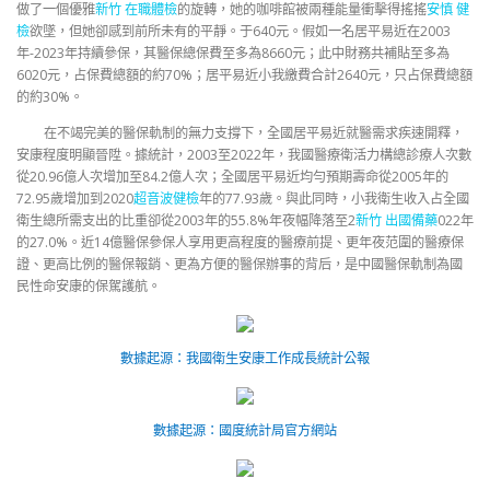
做了一個優雅
新竹 在職體檢
的旋轉，她的咖啡館被兩種能量衝擊得搖搖
安慎 健
檢
欲墜，但她卻感到前所未有的平靜。于640元。假如一名居平易近在2003
年-2023年持續參保，其醫保總保費至多為8660元；此中財務共補貼至多為
6020元，占保費總額的約70%；居平易近小我繳費合計2640元，只占保費總額
的約30%。
在不竭完美的醫保軌制的無力支撐下，全國居平易近就醫需求疾速開釋，
安康程度明顯晉陞。據統計，2003至2022年，我國醫療衛活力構總診療人次數
從20.96億人次增加至84.2億人次；全國居平易近均勻預期壽命從2005年的
72.95歲增加到2020
超音波健檢
年的77.93歲。與此同時，小我衛生收入占全國
衛生總所需支出的比重卻從2003年的55.8%年夜幅降落至2
新竹 出國備藥
022年
的27.0%。近14億醫保參保人享用更高程度的醫療前提、更年夜范圍的醫療保
證、更高比例的醫保報銷、更為方便的醫保辦事的背后，是中國醫保軌制為國
民性命安康的保駕護航。
數據起源：我國衛生安康工作成長統計公報
數據起源：國度統計局官方網站