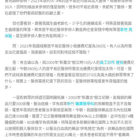
實地調研發明，2023年該村97.4%的居平易近均餐與加入醫保，現實新增參保
30人，因特別緣由未參保的僅是個例。很多村平易近表現，幸虧有了醫保，實
在處理了他們看病就醫的后顧之憂。
但也要看到，跟著我國生齒老齡化、少子化的連續成長，特殊是跟著我國
生齒總量的降落，將來居平易近醫保參保人數能夠也會安穩中略有降落
新竹 高
血壓
，甚至總參保人數也有能夠減少。
問：2023年我國城鄉居平易近醫保小我繳費尺度為380元。有人以為所需
支出尺度偏高，漲速偏快。該若何對待這個不雅點？
答：有言論以為，與2003年“新農合”樹立時10元/人的
員工診所 健檢
繳費尺
度比擬，今朝380元/人的居平易近醫保所需支出繳費尺度增加太快。可是，我
們不該純真看繳費尺度的增幅，而應當看這增加的370元為寬大國民群眾帶來了
什么。現實上，醫保籌資尺度下跌的背后，是醫保辦事程度更年夜幅度的進
步。
一是對群眾的保證范圍明顯拓展。2003年“新農合”樹立初期，能報銷的藥
品只要300余種，醫治癌癥、罕有病等
新竹 職業醫學科
的用藥簡直不克不及報
銷，罹患年夜病的患者醫治手腕很是無限。今朝，我國醫保藥品目次內包括藥
品已達3088種，籠罩了公立醫療機構用藥金額90%以上的種類，此中包括74種
腫瘤靶向藥、80余種罕有病用藥。特殊是很多新藥好藥在國際上市后不久就可
以按規則歸入醫保目次。以醫治白血病的藥品“伊馬替尼”為例，該藥品剛在國際
上市時患者服藥的年自付所需支出近30萬元，很多患者和家庭不得不“看藥興