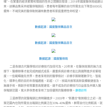
嘆”，在繁重的經濟累贅和懦弱的性命之間艱巨取舍；2018年國度醫保局組建以
來，該藥品集采并經醫保報銷后，患者每年服藥的自付所需支出下降至6000元
擺佈，不竭完美的醫保軌制讓有數患者和家庭重燃性命盼望。
數據起源：國度醫保藥品目次
數據起源：國度醫保藥品目次
數據起源：國度醫保局
二是各類古代醫學檢討診療技巧加倍可及。20年來，在醫保政策的無力支
撐下，醫療辦事才能完成跨越式成長，嚴重疾病診療才能比肩國際進步前輩程
度，一些範疇搶先世界。患者享用到的醫學檢討、診療手腕朝著數字化、智能
化、精準化標的目的年夜幅邁進，彩超、CT、核磁共振等高新裝備敏捷普及，
無痛手術、微創手術等曩昔高屋建瓴、遠不成及的診療技巧日益普及并歸入醫
保報銷范圍，寬大參保患者享用了加倍優質的醫療辦事。
康德診所
三是群眾的就醫報銷比例明顯進步。2003年，“新農合”軌制樹立之初，政
策范圍內住院所需支出報銷比例廣泛在30%-40%擺佈，群眾自付比例較高，就