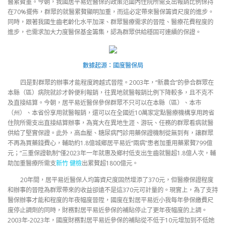
醫累贅重。今朝，我國居平易近醫保的政策范圍內住院所需支出報銷比例保持
在70%擺佈，群眾的就醫累贅顯明加重，而這必定帶來醫保籌資尺度的進步。
同時，跟著我國生齒老齡化水平加深、群眾醫療需求的晉陞、醫療花費程度的
進步，也需求加大力度醫保基金籌集，認為群眾供給穩固可連續的保證。
數據起源：國度醫保局
四是對群眾的辦事才能程度跨越式晉陞。2003年，“新農合”的參合群眾在
本縣（區）病院就診才幹便利報銷，往異地就醫報銷比例下降較多，且不克不
及直接結算。今朝，居平易近醫保參保群眾不只可以在本縣（區）、本市
（州）、本省份享用就醫報銷，還可以在全國近10萬家定點醫療機構享用跨省
住院所需支出直接結算辦事，為寬大在異地生涯、游玩、任務的群眾看病就醫
供給了堅實保證。此外，高血壓、糖尿病門診用藥保證機制從無到有，讓群眾
不再為買藥錢費心，輔助約1.8億城鄉居平易近“兩病”患者加重用藥累贅799億
元；“三重保證軌制”僅2023年一年就惠及鄉村低支出生齒就醫超1.8億人次，輔
助加重醫療所需支
新竹 健檢
出累贅超1800億元。
20年間，居平易近醫保人均籌資尺度固然增添了370元，但醫療保證程度
和辦事的晉陞為群眾帶來的收益卻遠不是這370元可計量的。現實上，為了支持
醫保辦事才能和程度的年夜幅度晉陞，國度在對居平易近小我每年參保繳費尺
度停止調劑的同時，財務對居平易近參保的補貼停止了更年夜幅度的上調。
2003年-2023年，國度財務對居平易近參保的補貼從不低于10元增加到不低她