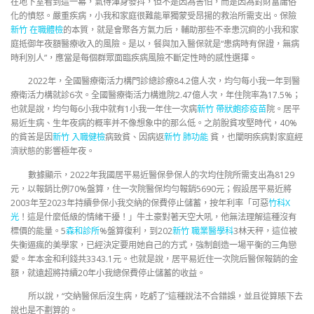
在地下室看到這一幕，氣得渾身發抖，但不是因為害怕，而是因為對財富庸俗
化的憤怒。嚴重疾病，小我和家庭很難能單獨蒙受昂揚的救治所需支出。保險
新竹 在職體檢
的本質，就是會聚各方氣力后，輔助那些不幸患沉痾的小我和家
庭抵御年夜額醫療收入的風險。是以，餐與加入醫保就是“患病時有保證，無病
時利別人”，應當是每個群眾面臨疾病風險不斷定性時的感性選擇。
2022年，全國醫療衛活力構門診總診療84.2億人次，均勻每小我一年到醫
療衛活力構就診6次。全國醫療衛活力構進院2.47億人次，年住院率為17.5%；
也就是說，均勻每6小我中就有1小我一年住一次病
新竹 帶狀皰疹疫苗
院。居平
易近生病、生年夜病的概率并不像想象中的那么低。之前脫貧攻堅時代，40%
的貧苦是因
新竹 入職健檢
病致貧、因病返
新竹 肺功能
貧，也闡明疾病對家庭經
濟狀態的影響極年夜。
數據顯示，2022年我國居平易近醫保參保人的次均住院所需支出為8129
元，以報銷比例70%盤算，住一次院醫保均勻報銷5690元；假設居平易近將
2003年至2023年持續參保小我交納的保費停止儲蓄，按年利率「可惡
竹科X
光
！這是什麼低級的情緒干擾！」牛土豪對著天空大吼，他無法理解這種沒有
標價的能量。5
森和診所
%盤算復利，到202
新竹 職業醫學科
3林天秤，這位被
失衡逼瘋的美學家，已經決定要用她自己的方式，強制創造一場平衡的三角戀
愛。年本金和利錢共3343.1元。也就是說，居平易近住一次院后醫保報銷的金
額，就遠超將持續20年小我總保費停止儲蓄的收益。
所以說，“交納醫保后沒生病，吃虧了”這種說法不合錯誤，並且從算賬下去
說也是不劃算的。