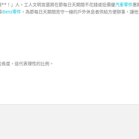
**！」人。工人文明宮還將在節每日天期間不花錢或低價優
汽車零件
惠
事
Benz零件
，為節每日天期間苦守一線的戶外休息者供給方便辦事，讓他
的長度，這代表理性的比例。