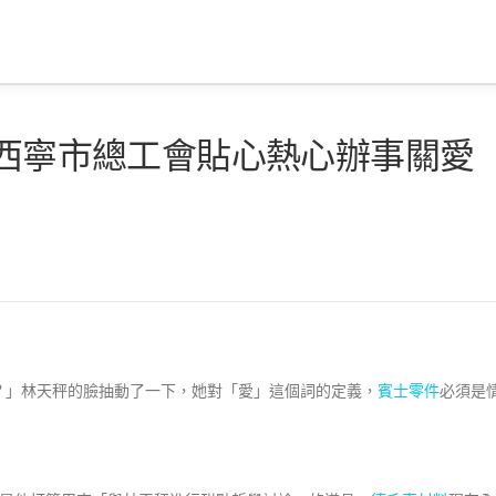
價西寧市總工會貼心熱心辦事關愛
？」林天秤的臉抽動了一下，她對「愛」這個詞的定義，
賓士零件
必須是