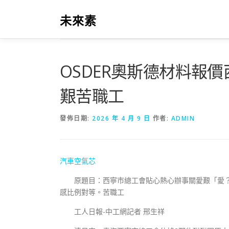
跳
至
未來素
主
要
內
容
OSDER奧斯德材料報
艱苦職工
發佈日期:
2026 年 4 月 9 日
作者:
ADMIN
汽車空氣芯
原題目：西寧市總工會貼心熱心辦事關愛艱「愛
感比例對等。苦職工
工人日報-中工網記者 邢生祥