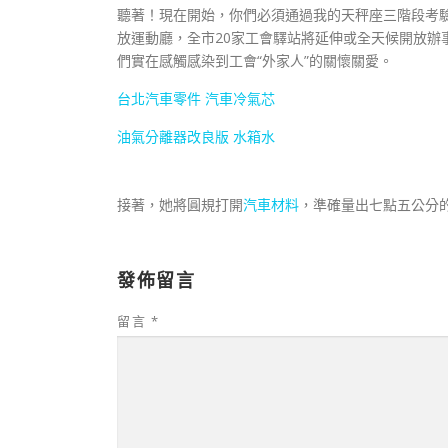
聽著！現在開始，你們必須通過我的天秤座三階段考驗
放運動廳，全市20家工會驛站將延伸或全天候開放辦
們實在感觸感染到工會“外家人”的關懷關愛。
台北汽車零件
汽車冷氣芯
油氣分離器改良版
水箱水
接著，她將圓規打開
汽車材料
，準確量出七點五公分
發佈留言
留言
*