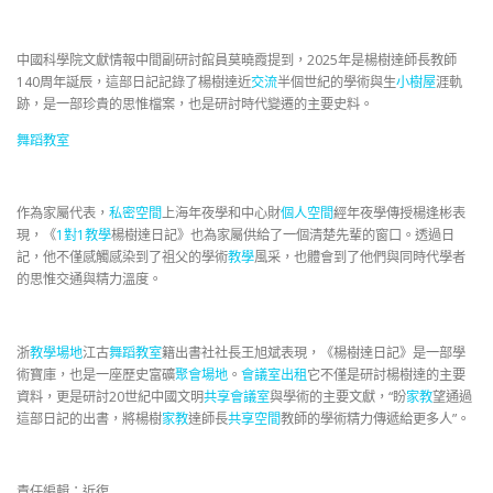
中國科學院文獻情報中間副研討館員莫曉霞提到，2025年是楊樹達師長教師
140周年誕辰，這部日記記錄了楊樹達近
交流
半個世紀的學術與生
小樹屋
涯軌
跡，是一部珍貴的思惟檔案，也是研討時代變遷的主要史料。
舞蹈教室
作為家屬代表，
私密空間
上海年夜學和中心財
個人空間
經年夜學傳授楊逢彬表
現，《
1對1教學
楊樹達日記》也為家屬供給了一個清楚先輩的窗口。透過日
記，他不僅感觸感染到了祖父的學術
教學
風采，也體會到了他們與同時代學者
的思惟交通與精力溫度。
浙
教學場地
江古
舞蹈教室
籍出書社社長王旭斌表現，《楊樹達日記》是一部學
術寶庫，也是一座歷史富礦
聚會場地
。
會議室出租
它不僅是研討楊樹達的主要
資料，更是研討20世紀中國文明
共享會議室
與學術的主要文獻，“盼
家教
望通過
這部日記的出書，將楊樹
家教
達師長
共享空間
教師的學術精力傳遞給更多人”。
責任編輯：近復