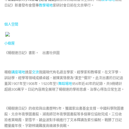
日記》新書發布會暨專
教學場地
家研討會日前在北京舉行。
個人空間
小樹屋
《楊樹達日記》書影。 出書社供圖
楊樹
講座場地
達是
交流
我國現代有名語言學家、經學家和教導家，在文字學、
訓詁學、經學等領域成績卓越，被陳寅恪譽為“漢圣”“儒宗”。此次出書的日記涵
蓋其1907年至1908年、1920年至1
舞蹈場地
956年近40年的記錄，共9冊總計
超過300萬字。日記內容周全展現了楊樹達的學術思慮、治學心得及日常生涯。
《楊樹達日記》的收拾與出書歷時5年，獲國家出書基金支撐，中國科學院圖書
館、北京年夜學圖書館、湖南師范年夜學圖書館等多個單位協助完成。三位收
拾者莫曉霞、劉雪平、饒益波對手稿進行了文本釋讀及索引編制，戰勝了日記
體量龐年夜、字跡辨識難度高級諸多挑戰。