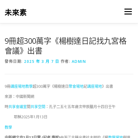
跳
至
未來素
選單
主
要
內
容
9冊超300萬字《楊樹達日記找九宮格
會議》出書
發佈日期:
2025 年 3 月 7 日
作者:
ADMIN
9冊
講座場地
教學
超300萬字《楊樹達日
聚會場地
記
講座場地
》出書
來源：中國新聞網
時
共享會議室
間
共享空間
：孔子二五七五年歲次甲辰臘月十四日壬午
耶穌2025年1月13日
教學
中新網北京1月13日電 (記者 應妮)
由浙江古籍出書社主辦的《楊
教學場地
樹達