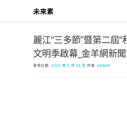
跳
至
未來素
主
要
內
容
麗江“三多節”暨第二屆“
文明季啟幕_金羊網新聞
發佈日期:
2026 年 3 月 29 日
作者:
ADMIN