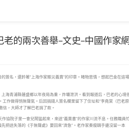
巴老的兩次善舉–文史–中國作家
的簽名，還鈐著“上海作家賑災義賣”的印章。睹物思情，想起巴金在這
。上海青浦縣蓮盛鄉以年夜局為重，炸壩泄洪。看到報道后，巴老的心境
元。工作做得悄無聲氣。后因捐錢人簽名欄里留下了住址和“李堯棠（巴老原
激信，大師才了解巴老捐了款。
天作協院子里一會兒鬧猛起來，來送“義賣書”的作家川流不息。任務職員
福先把送失落的《于無聲處》要回來“濟急”。老作家秦瘦鷗手邊沒留一本