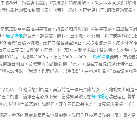
來了噴鼻港三聯書店出書的《隨想錄》限印編號本，后來這本088號《隨想
文學出書社的藍布封面《家》《春》《秋》。巴老獻出了7個種類的圖書，
南京東路新華書店拉開年夜幕。讀者如潮流般涌進營業年夜廳，店堂柜臺
辛、
瑜伽場地
趙長天、趙麗宏、陳村、王小鷹、程乃珊、毛時安等作家忙
的“義賣”因場地擁堵，改在二樓會議室停止。采取限流進場。底本發20
福先姑且充任“拍賣師”，每賣一本（套）書都顛末數十輪競價才見分曉。
00元，隨即就2000元，接著3000，4000……
瑜伽場地
此時，有讀者
萬的報價話音剛落，吳淑芳再次武斷報價1.3萬元。跟著宗福先的倒計時停止，
體采訪時說：“我買下巴老的書，只為愛好。并不想知名。”隔著玻璃張
數捐給了災區。令他沒想到的是，吳淑芳是一位玩具廠的女工，她的丈夫則是
了巴金的書。這讓巴老心感不安。當得知吳淑芳想
舞蹈場地
請巴老在“義拍
噴鼻港版的《巴金文選》給他們，并在扉頁為吳淑芳、凌意清夫妻寫下了：
有情感，對我的國度和國民有無窮的愛，我用作品來表達我的無限無盡的情