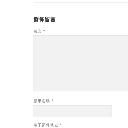
發佈留言
留言
*
顯示名稱
*
電子郵件地址
*