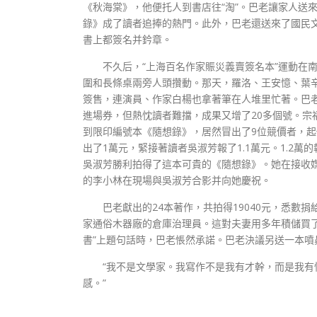
《秋海棠》，他便托人到書店往“淘”。巴老讓家人送
錄》成了讀者追捧的熱門。此外，巴老還送來了國民
書上都簽名并鈐章。
不久后，“上海百名作家賑災義賣簽名本”運動在
圍和長條桌兩旁人頭攢動。那天，羅洛、王安憶、葉
簽售，連演員、作家白楊也拿著筆在人堆里忙著。巴老
進場券，但熱忱讀者難擋，成果又增了20多個號。宗
到限印編號本《隨想錄》，居然冒出了9位競價者，起價10
出了1萬元，緊接著讀者吳淑芳報了1.1萬元。1.2
吳淑芳勝利拍得了這本可貴的《隨想錄》。她在接收媒
的李小林在現場與吳淑芳合影并向她慶祝。
巴老獻出的24本著作，共拍得19040元，悉
家通俗木器廠的倉庫治理員。這對夫妻用多年積儲買
書”上題句話時，巴老悵然承諾。巴老決議另送一本
“我不是文學家。我寫作不是我有才幹，而是我
感。”