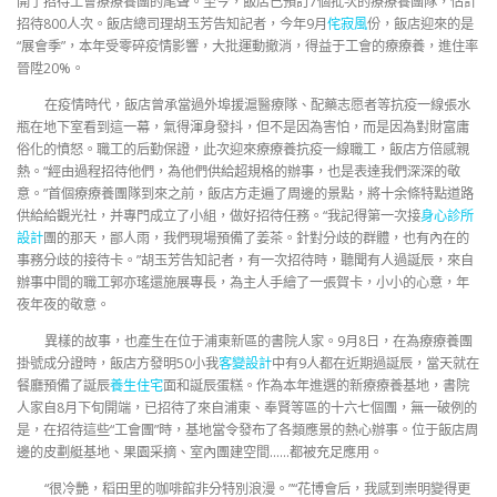
開了招待工會療療養團的尾聲。至今，飯店已預訂7個批次的療療養團隊，估計
招待800人次。飯店總司理胡玉芳告知記者，今年9月
侘寂風
份，飯店迎來的是
“展會季”，本年受零碎疫情影響，大批運動撤消，得益于工會的療療養，進住率
晉陞20%。
在疫情時代，飯店曾承當過外埠援滬醫療隊、配藥志愿者等抗疫一線張水
瓶在地下室看到這一幕，氣得渾身發抖，但不是因為害怕，而是因為對財富庸
俗化的憤怒。職工的后勤保證，此次迎來療療養抗疫一線職工，飯店方倍感親
熱。“經由過程招待他們，為他們供給超規格的辦事，也是表達我們深深的敬
意。”首個療療養團隊到來之前，飯店方走遍了周邊的景點，將十余條特點道路
供給給觀光社，并專門成立了小組，做好招待任務。“我記得第一次接
身心診所
設計
團的那天，鄙人雨，我們現場預備了姜茶。針對分歧的群體，也有內在的
事務分歧的接待卡。”胡玉芳告知記者，有一次招待時，聽聞有人過誕辰，來自
辦事中間的職工郭亦瑤還施展專長，為主人手繪了一張賀卡，小小的心意，年
夜年夜的敬意。
異樣的故事，也產生在位于浦東新區的書院人家。9月8日，在為療療養團
掛號成分證時，飯店方發明50小我
客變設計
中有9人都在近期過誕辰，當天就在
餐廳預備了誕辰
養生住宅
面和誕辰蛋糕。作為本年進選的新療療養基地，書院
人家自8月下旬開端，已招待了來自浦東、奉賢等區的十六七個團，無一破例的
是，在招待這些“工會團”時，基地當令發布了各類應景的熱心辦事。位于飯店周
邊的皮劃艇基地、果園采摘、室內團建空間……都被充足應用。
“很冷艷，稻田里的咖啡館非分特別浪漫。”“花博會后，我感到崇明變得更