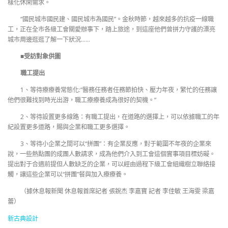
樣化休閑需求。
“國民城市國民建、國民城市為國民”。金秋時節，越來越多的抗疫一線職
工，正在全市各級工會關愛辦事下，踏上旅途，到這座他們曾拼力守護的漂亮
城市周邊逛逛了解一下狀況……
■受訪對象供圖
職工提出
1、等待療療養常態化:“醫務任務者任務節拍快、壓力年夜，繁忙的任務讓
他們很難找到時光出游，職工療療養成為很好的契機。”
2、等待設置更多線路：有職工提出，在道路的選擇上，可以依據職工的年
紀設置更多道路，賜與企業和職工更多選擇。
3、等待小企業之間可以“拼團”：有企業反應，對于範圍不年夜的企業來
說，一些熱點團的成團人數請求，成為他們介入到工會這個實事項目標妨礙。
提出對于合適前提但人數缺乏的企業，可以經由過程下級工會組織樹立聯絡接
觸，讓這些企業可以“拼團”餐與加入療療養。
（據休息報新聞 休息報首席記者 張銳杰 李嘉寶 記者 李佳敏 王海雯 梁嘉
蕾）
新古典設計