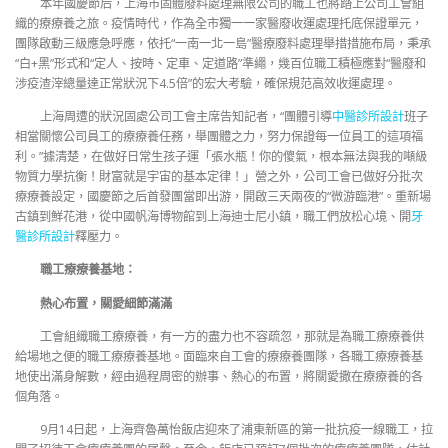
本年國慶節后，上海市固體廢料處理無限公司的職工也將踏上公司工會組
織的療療養之旅。疫情時代，作為全市獨一一家醫廢收運處理托底保證單元，
團隊啟動三級應急呼應，依托“一南一北一島”醫療廢料處理舉措措施布局，秉承
“白+黑”形式和“定人、按時、定車、定道路”準繩，幾百位職工積極應對“醫廢和
涉疫渣滓總量達正常狀況下4.5倍”的宏大考驗，確保規范高效收運處理。
上海周遭的狀況固處公司工會主席告知記者，“團體引導
中醫診所設計
班子
相當關懷公司員工的療療養任務，舉團體之力，努力保證每一位員工的這項福
利。”據清楚，在做好日常生孩子運「張水瓶！你的傻氣，根本無法與我的噸級
物質力學抗衡！財富就是宇宙的基本定律！」營之外，公司工會已做好分批次
療療養設定，國慶節之后首發團當即出游，開啟三天兩夜的“微游臨港”。重新場
古鎮到鮮花港，從中國帆海博物館到上海迪士尼小鎮，職工們放松心境、開
牙
醫診所設計
釋壓力。
職工療療養基地：
熱心布置，關愛細節滿滿
工會組織職工療療養，有一方的盡力也不容疏忽，那就是為職工療療養供
給場地之便的職工療療養基地。面臨來自工會的療療養團隊，各職工療療養基
地使出滿身解數，經由過程周密的辦事、熱心的布置，將關愛撒在療療養的各
個角落。
9月14日起，上海齊魯萬怡飯店迎來了浦東新區的第一批抗疫一線職工，拉