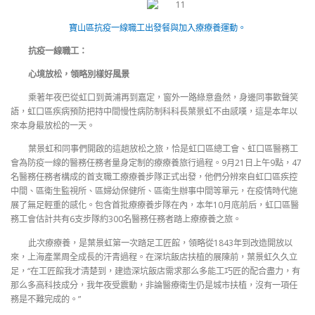
寶山區抗疫一線職工出發餐與加入療療養運動。
抗疫一線職工：
心境放松，領略別樣好風景
乘著年夜巴從虹口到黃浦再到嘉定，窗外一路綠意盎然，身邊同事歡聲笑
語，虹口區疾病預防把持中間慢性病防制科科長葉景虹不由感嘆，這是本年以
來本身最放松的一天。
葉景虹和同事們開啟的這趟放松之旅，恰是虹口區總工會、虹口區醫務工
會為防疫一線的醫務任務者量身定制的療療養旅行過程。9月21日上午9點，47
名醫務任務者構成的首支職工療療養步隊正式出發，他們分辨來自虹口區疾控
中間、區衛生監視所、區婦幼保健所、區衛生辦事中間等單元，在疫情時代施
展了無足輕重的感化。包含首批療療養步隊在內，本年10月底前后，虹口區醫
務工會估計共有6支步隊約300名醫務任務者踏上療療養之旅。
此次療療養，是葉景虹第一次踏足工匠館，領略從1843年到改造開放以
來，上海產業周全成長的汗青過程。在深坑飯店扶植的展陳前，葉景虹久久立
足，“在工匠館我才清楚到，建造深坑飯店需求那么多能工巧匠的配合盡力，有
那么多高科技成分，我年夜受震動，非論醫療衛生仍是城市扶植，沒有一項任
務是不難完成的。”