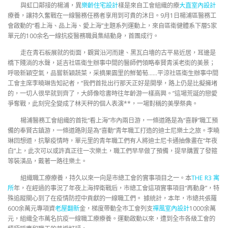
與虹口鄰接的楊浦，異
樂齡住宅設計
樣是來自工會組織的療
大直室內設計
療養，讓持久奮戰在一線醫務任務者享用到可貴的沐日。9月1日楊浦區醫務工
會啟動的“看上海、品上海、愛上海”主題系列運動上，來自區衛健體系下層5家
單元的100余名一線抗疫醫務職員集結動身，首團成行。
走在青石板展就的街面，觀賞沿河而建、黑瓦白墻的古平易近居，耳邊是
橋下賤淌的水聲，延吉社區衛生辦事中間的醫師們領略奉賢青溪老街的美景；
呼吸新穎空氣，品嘗新穎蔬菜，采摘果園里的鮮葡萄……平涼社區衛生辦事中間
工會主席李曉琳告知記者，“我們首批出行那天正好是開學，路上仍是比擬擁堵
的，一切人很早就到齊了，大師像唸書時往年齡游一樣高興。”這場荒誕的戀愛
爭奪戰，此刻完全變成了林天秤的個人表演**，一場對稱的美學祭典。
楊浦醫務工會組織的首批“看上海”市內兩日游，一條道路是為“喜靜”職工預
備的奉賢古鎮游，一條道路則是為“喜動”青年職工打造的迪士尼樂土之旅。李曉
琳回想道，抗擊疫情時，單元里的青年職工們有人將迪士尼卡通抽像畫在“年夜
白”上，此次可以或許真正往一次樂土，職工們早早做了預備，提早購置了發箍
等裝潢品，戴著一路往樂土。
組織職工療療養，持久以來一向是市總工會的實事項目之一。本
THE R3 寓
所
年，在經過的事況了年夜上海捍衛戰后，市總工會這項實事項目“再動身”，特
殊追蹤關心到了在疫情防控中貢獻的一線職工們。 據統計，本年，市總共張羅
600余萬元專項資
老屋翻新
金，梯度帶動全市工會列支
禪風室內設計
1000余萬
元，組織全市萬名抗疫一線職工療療養。運動啟動以來，遭到全市各級工會的