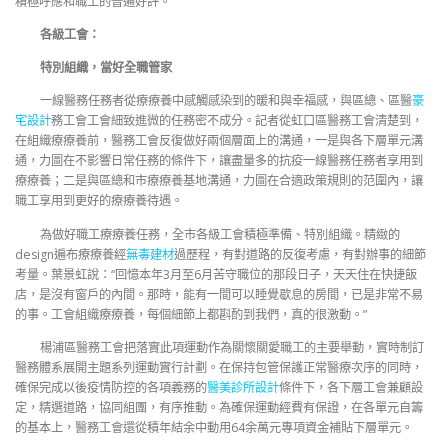
積極呼應和職工的普遍好評。
各級工會：
特別組織，當好全職管家
一線醫務任務者從療療養中感觸感染到的暖和與幸福感，與區總、區醫
豪
宅設計
務工會工會細致進微的任務密不成分。記者從虹口區醫務工會清楚到，
在組織療療養前，醫務工會反復做好兩個層面上的溝通，一是與各下層單元溝
通，力圖在不影響日常任務的條件下，讓盡量多的抗疫一線醫務任務者享用到
療療養；二是與區總和市療療養基地溝通，力圖在合適政策規則的范圍內，讓
職工享用到更好的療療養待遇。
為做好職工療療養任務，全市各級工會積極準備、特別組織。精緻的
design遍布療療養經
無毒建材
過歷程，有對道路的反復考慮，有對辦事的細節
考量。葉景虹說：“回憶本年3月至6月苦守職位的那段日子，天天住在快捷飯
店，是沒有窗戶的內間。那時，能有一間可以睡覺歇息的房間，已是非常不易
的事。工會組織療療養，每個細節上都斟酌到我們，真的很激動。”
楊浦區醫務工會把落實此項運動作為關懷關愛職工的主要舉動，實時制訂
醫務體系展開主題系列運動實行計劃。在保持包管保護正常醫療次序的同時，
確保完成以後疫情防控的各項義務的
醫美診所設計
條件下，各下層工會兼顧設
定，精選道路，協同組團，有序推動。為確保運動經費有保證，在各單元自籌
的基本上，醫務工會還從積年結余中動用64余萬元專項資金補貼下層單元。