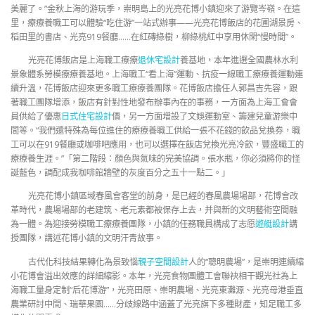
美麗了。”金秋上海的游玩季，崇明島上的光亮花博小鎮迎來了游覽岑嶺。在這
里，療療養職工可以體驗“吃住游”一站式辦事——光亮花博飯店的花圃湖景房、
稻田里的書店、光亮919餐廳……在紅磚綠樹，柳綠桃紅中享用休閑“慢時間”。
光亮花博飯店是上海職工療療
退休宅設計
養基地，本年進選全國農林水利
景象體系勞模療療養基地。上海職工“看上海”運動、抗疫一線職工療療養運動連
續升溫，花博飯店迎來更多職工療療養團隊。花博飯店擔任人郭昌吉先容，跟
著職工團隊增添，飯店有針對性地發布辦事內在的事務，一方面為上海工會會
員供給了優惠
日式住宅設計
價，另一方面增設了文娛運動室、籌建兒童游樂中
間等。“我們還特殊為每位進住的療療養職工供給一張不花錢的飲品兌換券，職
工可以在919餐廳或咖啡吧應用，也可以選擇在飯店兌換光亮冷飲，豐盛職工的
療療養生涯。”「第二階段：顏色與氣味的完美協調。張水瓶，你必須將你的怪
誕藍色，調配成我咖啡館牆壁的灰度百分之五十一點二。」
光亮花博小鎮區域春風會客堂的前身，是已經的春風農場場部，花博會改
革時代，農場場部的老建筑、老元素都被保存上去，并與新的文明藝術空間融
為一體。為迎接勞模職工療療養團隊，小鎮的任務職員構成了志愿
遊艇設計
講
授團隊，講述花博小鎮的文明汗青故事。
古代化科技結果轉化為景致惱
親子空間設計
人的“聰明農場”，是崇明連續縮
小花博會溢出效應的詳細縮影。本年，光亮食物團體工會聯袂相干觀光社為上
海職工量身定制“后花博游”，光亮田原、崇明農場、光亮東灘源、光亮母港垂直
農業研討中間、瑞華果園……分歧線路中涵蓋了光亮旗下多種財產，知足職工多