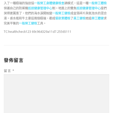
入了一種極端的強迫協
一般勞工身體健康檢查
調模式，這是一種
一般勞工體檢
保護自己的防禦機
巡迴健康管理中心
制。地面上的雙魚
巡迴健康管理中心
座們
哭得更厲害了，他們的海水淚開始變
一般勞工健檢
成金箔碎片與氣泡水的混合
液。張水瓶和牛土豪這兩個極端，都成
餐飲業體檢
了
員工健檢
她追
勞工體健
求
完美平衡的
一般勞工健檢
工具。
TC:healthcheck123 69c964329a11d7.25565111
發佈留言
留言
*