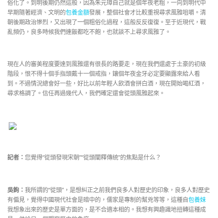
俗化了。到明後期仍然這般，因為朱元璋自己就是個年夜老粗，一向到明代中
早期隨著經濟、文明的
包養金額
發展，整個社會才比較重視尋求風雅咀嚼。清
朝後期政治慘烈，又出現了一個粗俗化過程，這般反反復復。至于近現代，戰
亂頻仍，良多時候我們連飯都吃不飽，也就談不上尋求風雅了。
現在人的審美程度要達到風雅還有很長的路要走，現在我們還處于土豪的初級
階段，恨不得十個手指頭戴十一個戒指，鑲個年夜金牙必定要顯露來給人看
到。不過情況總會好一些，好比以前年輕人飲酒會拼白酒，現在開始喝紅酒，
尋求格調了。信任再過幾代人，我們確定還會從頭風雅起來。
記者：
您覺得“從頭發現宋朝”“從頭闡釋傳統”的焦點是什么？
吳鉤：
我所謂的“從頭”，是想糾正之前我們良多人對歷史的印象，良多人對歷史
有偏見，覺得中國現代社會是暗中的，儒家是專制的幫兇等等，這種自
包養妹
我想象出來的歷史是單方面的，是不合適本相的。我想有興趣識地扭轉這種成