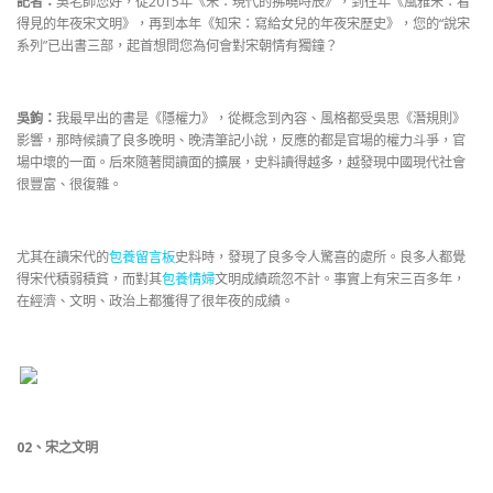
記者：
吳老師您好，從2015年《宋：現代的拂曉時辰》，到往年《風雅宋：看
得見的年夜宋文明》，再到本年《知宋：寫給女兒的年夜宋歷史》，您的“說宋
系列”已出書三部，起首想問您為何會對宋朝情有獨鐘？
吳鉤：
我最早出的書是《隱權力》，從概念到內容、風格都受吳思《潛規則》
影響，那時候讀了良多晚明、晚清筆記小說，反應的都是官場的權力斗爭，官
場中壞的一面。后來隨著閱讀面的擴展，史料讀得越多，越發現中國現代社會
很豐富、很復雜。
尤其在讀宋代的
包養留言板
史料時，發現了良多令人驚喜的處所。良多人都覺
得宋代積弱積貧，而對其
包養情婦
文明成績疏忽不計。事實上有宋三百多年，
在經濟、文明、政治上都獲得了很年夜的成績。
02
、
宋之文明