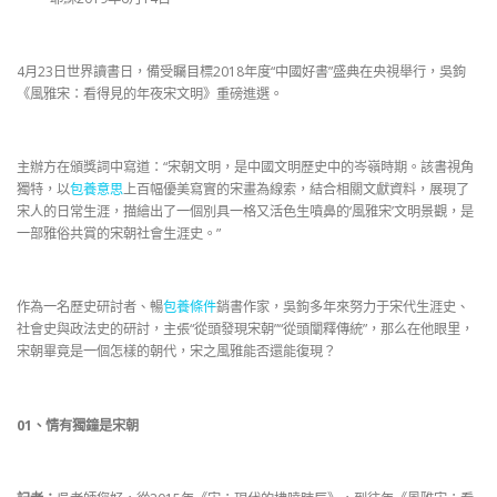
4月23日世界讀書日，備受矚目標2018年度“中國好書”盛典在央視舉行，吳鉤
《風雅宋：看得見的年夜宋文明》重磅進選。
主辦方在頒獎詞中寫道：“宋朝文明，是中國文明歷史中的岑嶺時期。該書視角
獨特，以
包養意思
上百幅優美寫實的宋畫為線索，結合相關文獻資料，展現了
宋人的日常生涯，描繪出了一個別具一格又活色生噴鼻的‘風雅宋’文明景觀，是
一部雅俗共賞的宋朝社會生涯史。”
作為一名歷史研討者、暢
包養條件
銷書作家，吳鉤多年來努力于宋代生涯史、
社會史與政法史的研討，主張“從頭發現宋朝”“從頭闡釋傳統”，那么在他眼里，
宋朝畢竟是一個怎樣的朝代，宋之風雅能否還能復現？
01
、
情有獨鐘是宋朝