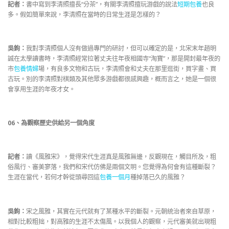
記者：
書中寫到李清照擅長“分茶”，有關李清照擅玩游戲的說法
短期包養
也良
多。假如簡單來說，李清照在當時的日常生涯是怎樣的？
吳鉤：
我對李清照個人沒有做過專門的研討，但可以確定的是，北宋末年趙明
誠在太學讀書時，李清照經常拉著丈夫往年夜相國寺“淘寶”，那是開封最年夜的
市
包養情婦
場，有良多文物和古玩，李清照會和丈夫在那里逛街，買字畫、買
古玩。別的李清照對棋類及其他眾多游戲都很感興趣，概而言之，她是一個很
會享用生涯的年夜才女。
06
、
為觀察歷史供給另一個角度
記者：
讀《風雅宋》，覺得宋代生涯真是風雅無邊，反觀現在，觸目所及，粗
俗風行、審美寥落，我們和宋代仿佛是兩個文明。您覺得為何會有這種斷裂？
生涯在當代，若何才幹從頭尋回這
包養一個月
種掉落已久的風雅？
吳鉤：
宋之風雅，其實在元代就有了某種水平的斷裂。元朝統治者來自草原，
相對比較粗拙，對高雅的生涯不太傷風。以我個人的觀察，元代審美就出現粗