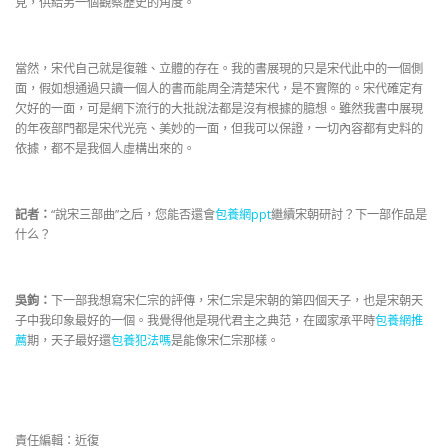
見，供給另一個觀察歷史的角度。
當然，宋代自己就是復雜、立體的存在。我的書展現的只是宋代此中的一個側
面，假如想通過只讀一個人的書而能周全清楚宋代，是不實際的。宋代確定有
欠好的一面，可是網下流行的大批說法都是沒有根據的臆想。雖然我書中展現
的年夜部門都是宋代光亮、美妙的一面，但我可以保證，一切內容都有史料的
依據，都不是我個人虛構出來的。
記者：
“說宋三部曲”之后，您能否還會
包養網ppt
繼續宋朝研討？下一部作品是
什么？
吳鉤：
下一部我想寫宋仁宗的評傳，宋仁宗是宋朝的第四個天子，也是宋朝天
子中我印象最好的一個。我覺得他是現代君主之典范，在國家承平時
包養網推
薦
期，天子最好還
包養犯法嗎
是能像宋仁宗那樣。
責任編輯：近復