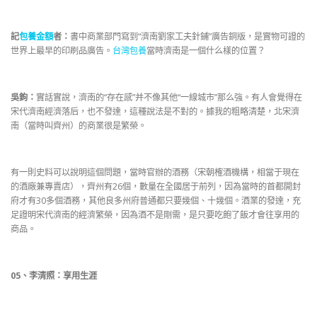
記
包養金額
者：
書中商業部門寫到“濟南劉家工夫針鋪”廣告銅版，是實物可證的
世界上最早的印刷品廣告。
台灣包養
當時濟南是一個什么樣的位置？
吳鉤：
實話實說，濟南的“存在感”并不像其他“一線城市”那么強。有人會覺得在
宋代濟南經濟落后，也不發達，這種說法是不對的。據我的粗略清楚，北宋濟
南（當時叫齊州）的商業很是繁榮。
有一則史料可以說明這個問題，當時官辦的酒務（宋朝榷酒機構，相當于現在
的酒廠兼專賣店），齊州有26個，數量在全國居于前列，因為當時的首都開封
府才有30多個酒務，其他良多州府普通都只要幾個、十幾個。酒業的發達，充
足證明宋代濟南的經濟繁榮，因為酒不是剛需，是只要吃飽了飯才會往享用的
商品。
05
、
李清照：享用生涯