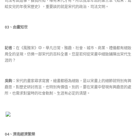
司法考試這事，據我所知，唯有宋代才有。所以我本年出的第三本《知宋：寫
給女兒的年夜宋歷史》，重要談的就是宋代的政治、司法文明。
03
、
由畫知世
記者：
在《風雅宋》中，舉凡日常、雅趣、社會、城市、商業、禮儀都有細致
周全的呈現，仿佛一部宋代的百科全書。您是若何從宋畫中細致鋪陳出宋代生
涯的？
吳鉤：
宋代的畫家尋求寫實，繪畫都極為細致，是以宋畫上的細節就特別有興
趣思，對歷史研討而言，也特別有價值。別的，要在宋畫中發現有興趣思的處
所，也需求對當時的社會軌制、生涯有必定的清楚。
04
、
濟南經濟繁榮