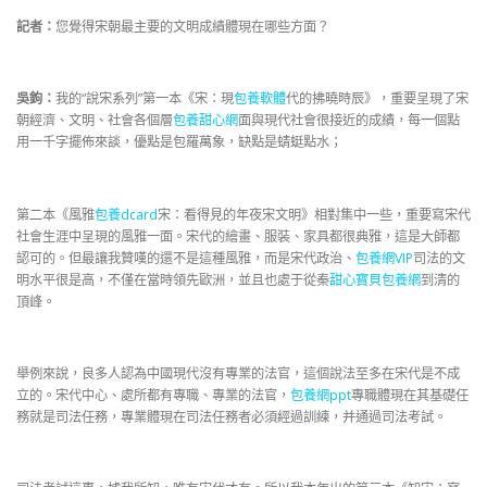
記者：
您覺得宋朝最主要的文明成績體現在哪些方面？
吳鉤：
我的“說宋系列”第一本《宋：現
包養軟體
代的拂曉時辰》，重要呈現了宋
朝經濟、文明、社會各個層
包養甜心網
面與現代社會很接近的成績，每一個點
用一千字擺佈來談，優點是包羅萬象，缺點是蜻蜓點水；
第二本《風雅
包養dcard
宋：看得見的年夜宋文明》相對集中一些，重要寫宋代
社會生涯中呈現的風雅一面。宋代的繪畫、服裝、家具都很典雅，這是大師都
認可的。但最讓我贊嘆的還不是這種風雅，而是宋代政治、
包養網VIP
司法的文
明水平很是高，不僅在當時領先歐洲，並且也處于從秦
甜心寶貝包養網
到清的
頂峰。
舉例來說，良多人認為中國現代沒有專業的法官，這個說法至多在宋代是不成
立的。宋代中心、處所都有專職、專業的法官，
包養網ppt
專職體現在其基礎任
務就是司法任務，專業體現在司法任務者必須經過訓練，并通過司法考試。