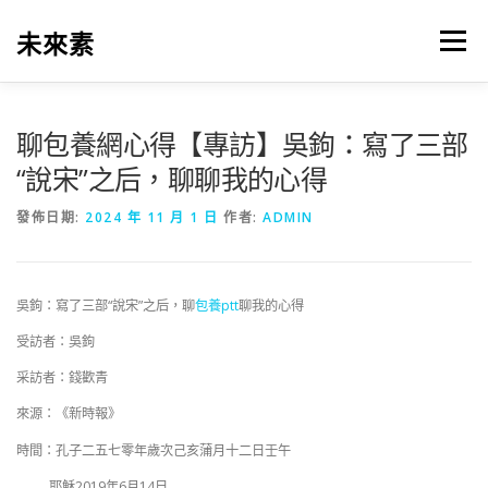
跳
至
未來素
選單
主
要
內
容
聊包養網心得【專訪】吳鉤：寫了三部
“說宋”之后，聊聊我的心得
發佈日期:
2024 年 11 月 1 日
作者:
ADMIN
吳鉤：寫了三部“說宋”之后，聊
包養ptt
聊我的心得
受訪者：吳鉤
采訪者：錢歡青
來源：《新時報》
時間：孔子二五七零年歲次己亥蒲月十二日壬午
耶穌2019年6月14日