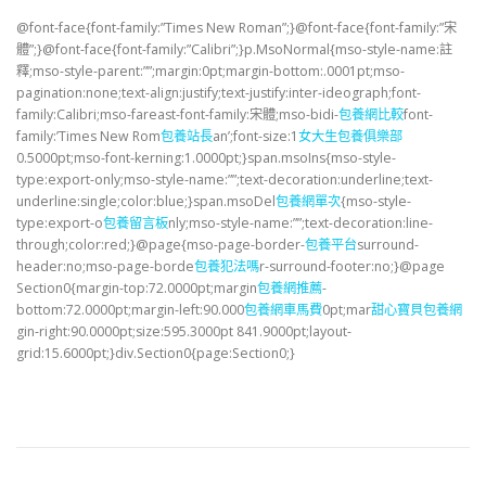
@font-face{font-family:”Times New Roman”;}@font-face{font-family:”宋
體”;}@font-face{font-family:”Calibri”;}p.MsoNormal{mso-style-name:註
釋;mso-style-parent:””;margin:0pt;margin-bottom:.0001pt;mso-
pagination:none;text-align:justify;text-justify:inter-ideograph;font-
family:Calibri;mso-fareast-font-family:宋體;mso-bidi-
包養網比較
font-
family:’Times New Rom
包養站長
an’;font-size:1
女大生包養俱樂部
0.5000pt;mso-font-kerning:1.0000pt;}span.msoIns{mso-style-
type:export-only;mso-style-name:””;text-decoration:underline;text-
underline:single;color:blue;}span.msoDel
包養網單次
{mso-style-
type:export-o
包養留言板
nly;mso-style-name:””;text-decoration:line-
through;color:red;}@page{mso-page-border-
包養平台
surround-
header:no;mso-page-borde
包養犯法嗎
r-surround-footer:no;}@page
Section0{margin-top:72.0000pt;margin
包養網推薦
-
bottom:72.0000pt;margin-left:90.000
包養網車馬費
0pt;mar
甜心寶貝包養網
gin-right:90.0000pt;size:595.3000pt 841.9000pt;layout-
grid:15.6000pt;}div.Section0{page:Section0;}