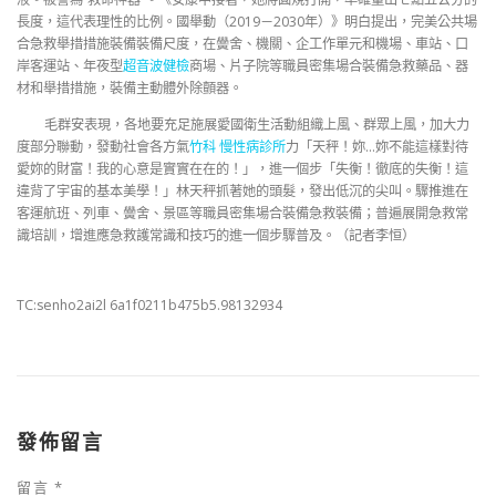
長度，這代表理性的比例。國舉動（2019－2030年）》明白提出，完美公共場
合急救舉措措施裝備裝備尺度，在黌舍、機關、企工作單元和機場、車站、口
岸客運站、年夜型
超音波健檢
商場、片子院等職員密集場合裝備急救藥品、器
材和舉措措施，裝備主動體外除顫器。
毛群安表現，各地要充足施展愛國衛生活動組織上風、群眾上風，加大力
度部分聯動，發動社會各方氣
竹科 慢性病診所
力「天秤！妳…妳不能這樣對待
愛妳的財富！我的心意是實實在在的！」，進一個步「失衡！徹底的失衡！這
違背了宇宙的基本美學！」林天秤抓著她的頭髮，發出低沉的尖叫。驟推進在
客運航班、列車、黌舍、景區等職員密集場合裝備急救裝備；普遍展開急救常
識培訓，增進應急救護常識和技巧的進一個步驟普及。（記者李恒）
TC:senho2ai2l 6a1f0211b475b5.98132934
發佈留言
留言
*