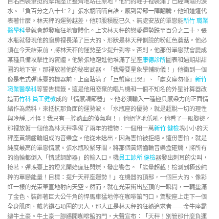
百名西裝筆挺的摩羯座正整齊地站在原地，他們的鞋子裡裝滿了已經潮濕的淚
水。「負百分之八十七？」張水瓶喃喃自語，感到胃部一陣翻騰，他知道這代
表著什麼。林天秤的運勢越差，他那股積壓已久、無處安放的單戀能
新竹 職業
醫學科
量就會越發瘋狂地實體化。上次林天秤的戀愛運勢跌至百分之二十，張
水瓶就發現他的廚房裡長滿了巨大的、形狀是林天秤側臉的粉紅色蘑菇。他必
須在今天結束前，將林天秤的運勢至少提升到零。否則，他那份單戀就會變成
某種具備攻擊性的實體。他緊張地跑進他堆滿了星座
康德診所
圖表和過期甜甜
圈的地下室，那裡放著他的秘密武器。「我需要星象學輔助儀！」他衝到一個
像是老式彈珠臺的機器前，上面貼滿了「巨蟹座已哭」、「處女座勿碰」
新竹
職業醫學科
等警告標籤。這是他用廢棄的唱片機和一個不知名的外星計算器改
造而
竹科 員工健檢
成的「情感調節器」。他必須輸入一種極具感染力的正面情
緒作為燃料，來抵抗那負面的運勢波。「水瓶座的優勢，就是超脫一切的理性
與冷靜…才怪！我只有一腔熱血的傻氣啊！」他絕望地低吼。他看了一眼腳邊。
那裡放著一個他為林天秤準備了兩年的禮物：一個用一萬
新竹 健檢
塊小小的天
秤座黃銅齒輪組成的音樂盒。他從未送出，因為害怕被拒絕。這份害怕，就是
純度最高的單戀情感。張水瓶咬緊牙關，將那個黃銅齒輪音樂盒砸爛，將所有
的齒輪都倒入「情感調節器」的輸入口。機
員工診所 健檢
器發出刺耳的尖叫，
接著，彈珠臺上的燈光開始瘋狂閃爍，發出警告。「能量超載！檢測到極致純
粹的單戀能量！目標：提升天秤座運勢！」在機器的頂部，一個巨大的、像彩
虹一樣的光束筆直地射向天空。然而，就在光束衝出屋頂的一瞬間，一輛塗滿
了金色、裝飾著巨大公牛角的悍馬車猛地停在咖啡館門口。駕駛座上走下一個
全身肌肉、戴著鑽石項圈的男人，那人正是林天秤的狂熱追求者——金牛座霸
總牛土豪。牛土豪一腳踢開咖啡館的門，大聲宣布：「天秤！別管那什麼負運