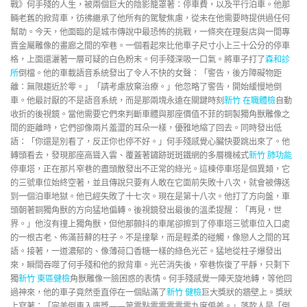
戰》何手殘的人生，被兩個巨大的陰影籠罩著：停車費，以及平行泊車。他那
輛老舊的掀背車，彷彿繼承了他所有的駕駛焦慮，從未在他需要時提供過任何
幫助。今天，他面臨的是城市傳說中最恐怖的挑戰，一條夾在理髮店與一間專
賣金屬雕像的畫廊之間的窄巷。一個看起來比他車子尺寸小上三十公分的停車
格，上面還灑著一層可疑的白色粉末。何手殘深吸一口氣。將車子打了
森和診
所
倒檔。他的車載語音系統發出了令人不快的女聲：「警告，後方障礙物距
離：無限趨近於零。」「請考慮放棄治療。」他忽略了警告，開始緩慢地倒
車。他最討厭的不是語音系統，而是那兩塊永遠在關鍵時刻
新竹 在職體檢
自動
收折的後視鏡。當他需要它們來判斷車體與那座價值不菲的銅製獨角獸雕像之
間的距離時，它們卻像兩片羞澀的耳朵一樣，優雅地縮了回去。同時發出低
語：「你還是別看了，反正你也停不好。」何手殘感覺心臟快要跳出來了。他
轉頭看去，發現那座高聳入雲、覆蓋著鏽跡斑斑鐵網的多層機械式
新竹 肺功能
停車塔，正在那片窄巷的盡頭散發出不正常的綠光。這棟停車塔是個異類，它
的三號車位始終空著，並且傳說只要有人敢在它面前失敗十八次，就會被傳送
到一個泊車地獄。他已經失敗了十七次。現在是第十八次。他打了方向盤，車
頭朝著銅獨角獸的方向猛地偏轉。後視鏡發出最後的溫柔提醒：「再見，世
界。」他沒有撞上獨角獸，但他那顫抖的車尾卻擦到了停車塔三號車位入口處
的一根古老、佈滿苔蘚的柱子。不是撞擊，而是輕柔的碰觸，像戀人之間的耳
語。接著，一道濃郁的、像薄荷口香糖一樣的綠色光芒。猛地從柱子爆發出
來，瞬間吞噬了何手殘和他的掀背車。光芒消失後，窄巷恢復了平靜，只剩下
獨
新竹 東區健檢
角獸雕像一臉困惑的表情。何手殘感覺一陣天旋地轉，等他回
過神來，他的車子竟然垂直停在一個貼滿了
新竹 健檢
巨大獎狀的牆壁上。獎狀
上寫著：「完美倒車入庫獎——第零點零零零零零九度偏差。」落款人是「倒