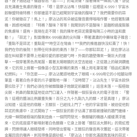
器，按下通話鈕。儀器發出「滋——」的電流聲，接著傳來一陣高八度、急促
且充滿養生焦慮的聲音。「喂！是廖沾沾嗎！快接聽！這裡是 K-999！宇宙水
餃聯盟特級特務！你那邊是不是已經聞到宇宙級的酸味了？我們需要你的蒜
泥！你被徵召了！馬上！」廖沾沾的耳朵被這聲音震得嗡嗡作響，他捏著對講
機，困惑地喊道：「特務？酸味？等等！我聞到的不是酸味！是麵粉過度膨脹
的焦慮味！還有，我現在走不開！我的陳年老蒜泥需要每隔三小時的溫和震
動！」「蒜泥？」對面傳來K-999崩潰的尖叫聲，帶著濃濃的中藥味電子雜音：
「重點不是蒜泥！重點是**時空正在彎曲！**我們的推進器快沒紅棗了！快！
我們在你的後院！別帶任何多餘的東西！除了——你那缸蒜泥！」就在廖沾沾
還在糾結要不要帶上他最珍愛的那把銀勺時，外面的牆壁傳來一聲巨大的撞
擊。一個穿著黑色燕尾服、戴著太陽眼鏡的太空吉娃娃，正從牆上的破洞鑽進
來。它的背上揹著一個像是小型瓦斯桶的東西，桶上用毛筆寫著「極品紅棗枸
杞燃料」。「你怎麼——」廖沾沾驚訝地瞪大了眼睛。K-999用它的小短腿站得
筆直，戴著白色手套的爪子優雅地一揮：「沒時間了，沾沾先生！宇宙水餃快
要拉肚子了！我們必須在你被醋酸離子炮鎖定前離開！」話音未落，一股極致
尖銳、刺鼻的酸氣猛地從店門口灌入，伴隨著一個狂妄自大的電子音效：「警
告！這裡的醬油比例嚴重失衡！百分之九十九點九九的醋，才是真理！」廖沾
沾知道，這是他的宿敵，王醋狂，已經找上門了。他的宇宙冒險，被迫從他對
蒜泥的焦慮中，正式開始了。一個狂妄的影子佔滿了那扇被撞破的牆門邊緣，
光線一瞬間被極端的酸氣扭曲。一個閃閃發光、像醋罐的機器人緩緩漂浮進
來，它的底座還不斷噴射著白色醋霧。它身上掛著「醋狂派大勝利」的霓虹燈
牌，閃爍得讓人眼睛發疼，同時發出警報。王醋狂的聲音再次響起，這次帶著
金屬回音的嘲弄，刺耳得像是磨砂紙。「廖沾沾！你那充滿腐敗氣味的蒜泥，