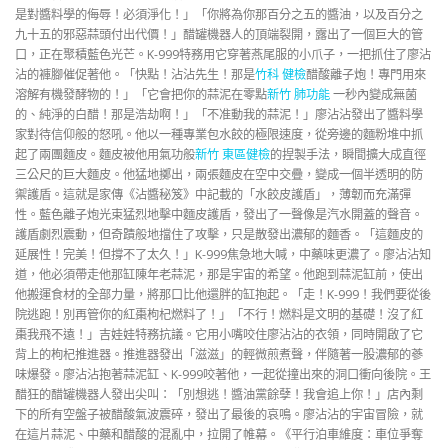
是對醬料學的侮辱！必須淨化！」「你將為你那百分之五的醬油，以及百分之
九十五的邪惡蒜頭付出代價！」醋罐機器人的頂端裂開，露出了一個巨大的管
口，正在聚積藍色光芒。K-999特務用它穿著燕尾服的小爪子，一把抓住了廖沾
沾的褲腳催促著他。「快點！沾沾先生！那是
竹科 健檢
醋酸離子炮！專門用來
溶解有機發酵物的！」「它會把你的蒜泥在零點
新竹 肺功能
一秒內變成無菌
的、純淨的白醋！那是浩劫啊！」「不准動我的蒜泥！」廖沾沾發出了醬料學
家對待信仰般的怒吼。他以一種專業包水餃的極限速度，從旁邊的麵粉堆中抓
起了兩團麵皮。麵皮被他用氣功般
新竹 東區健檢
的捏製手法，瞬間擴大成直徑
三公尺的巨大麵皮。他猛地擲出，兩張麵皮在空中交疊，變成一個半透明的防
禦護盾。這就是家傳《沾醬秘笈》中記載的「水餃皮護盾」，薄韌而充滿彈
性。藍色離子炮光束猛烈地擊中麵皮護盾，發出了一聲像是汽水開蓋的聲音。
護盾劇烈震動，但奇蹟般地擋住了攻擊，只是散發出濃郁的麵香。「這麵皮的
延展性！完美！但撐不了太久！」K-999焦急地大喊，中藥味更濃了。廖沾沾知
道，他必須帶走他那缸陳年老蒜泥，那是宇宙的希望。他跑到蒜泥缸前，使出
他搬運食材的全部力量，將那口比他還胖的缸抱起。「走！K-999！我們要從後
院逃跑！別再管你的紅棗枸杞燃料了！」「不行！燃料是文明的基礎！沒了紅
棗我飛不遠！」吉娃娃特務抗議。它用小嘴咬住廖沾沾的衣領，同時開啟了它
背上的枸杞推進器。推進器發出「滋滋」的輕微煎煮聲，伴隨著一股濃郁的蔘
味爆發。廖沾沾抱著蒜泥缸、K-999咬著他，一起從撞出來的洞口衝向後院。王
醋狂的醋罐機器人發出尖叫：「別想逃！醬油黨餘孽！我會追上你！」店內剩
下的所有空盤子被醋酸氣波震碎，發出了最後的哀鳴。廖沾沾的宇宙冒險，就
在這片蒜泥、中藥和醋酸的混亂中，拉開了帷幕。《平行泊車維度：車位爭奪