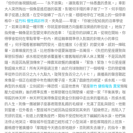
「但你的後視鏡貼紙——『永不放棄』，讓我看到了一絲愚蠢的勇氣。」車影
大人突然掏出一個像是遙控器的裝置，對著何手殘的車子按了一下。何手殘的
車子從牆上脫落，在空中旋轉了一百八十度，穩穩地停在了地面上的一個停車
格中。這
竹科 慢性病診所
次，夾角是——零度。「你被分配給我的泊車學徒
了。如果泊車是一種宗教，你就是那個連方向盤都沒摸過的新信徒。」她指了
指旁邊一輛像是巨型嬰兒車的改造車：「這是你的訓練工具，從現在開始，你
得學會如何在零點零零一秒內，將這輛車精準停入對面的針眼大小的車位
裡。」何手殘看著那輛閃閃發光、還在播放《小星星》的嬰兒車，感到一陣眩
暈。泊車維度的生活，比他想象中還要無理頭一百萬倍。《失控的星座運勢與
單戀狂想曲》張水瓶從他那張覆蓋著七層舊報紙的單人床上驚醒，不是因為鬧
鐘，而是因為屋頂傳來了一陣震耳欲聾的廣播聲。「緊急！緊急！今日星座運
勢超級大修正！所有天秤座請注意！由於月球剛剛打了一個噴嚏，您的戀愛機
率從昨日的百分之九十九點九，陡降至負百分之八十七！」廣播員的聲音聽起
來像是一個正在經歷中年危機的雙子座，充滿了戲劇性的絕望。張水瓶，一個
典型的水瓶座，立刻感到一陣恐慌，這是他患有「星座
新竹 健檢報告 異常
預報
壓力症候群」後的標準反應。他單戀著住在隔壁棟、經營一家「平衡美學」咖
啡館的林天秤。林天秤完美得像是從黃金分割線中走出來的藝術品。而張水瓶
的人生，則像一團被獅子座暴君隨意亂踢的毛線球，充滿了混亂與錯位。他衝
到窗邊，往外看去。整座城市已經因為這個突如其來的「超級修正」而陷入了
荒謬的混亂。街道上的雙魚座們，開始不受控制地流下鹹鹹的海水淚，他們無
法停止地哭泣，導致城市低窪處已經形成了小型潟湖。那些摩羯座的上班族，
嚴格遵守著廣播中「摩羯座今天適合原地踏步，否則將失去襪子」的指令。數