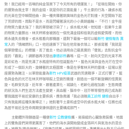
勢！我已經用一百噸的純金箔買下了今天所有的壞運氣！」「從現在開始，你
的運勢由我主宰！我的金錢，就是你的正面能量！」牛土豪的行為，讓張水瓶
的光束在空中瞬間扭曲，與一種夾雜著銅臭味的金色光芒對撞。天空開始下起
了荒謬的雨。雨點不是水，而是閃耀著淚光的小小黃銅齒輪。「不行！金牛座
的物質力量太強了！我的單戀被汙染了！」張水瓶大喊。他知道，如果牛土豪
的物質力量勝出，林天秤將會被困在一個充滿金錢和俗氣的虛假愛情裡，而他
將永遠失去機會。張水瓶看向那機器，還剩下最後一個可以輸
新竹 健檢報告 異
常
入的「情緒燃料」口。他迅速撕下了貼在他背後衣領上，那張寫著「我就是
個單戀傻瓜」的標籤，丟了進去。他必須用自己最真實的「傻氣」去對抗金牛
座的「霸氣」！調節器再次發出
康德診所
轟鳴，這一次，射向天空的光束不再
是彩虹色，而是充滿了水瓶座特有的怪誕藍色**。藍色光束與金色光芒在空中
形成了一個巨大的、旋轉著的太極圖案，像是在爭奪林天秤的靈魂。這場以星
座運勢為賭注、以單戀能量為
新竹 HPV疫苗
武器的荒唐戰爭，正式打響了。藍
色與金色的光芒在林天秤咖啡館上空劇烈衝撞，創造出一個不斷旋轉的怪異氣
旋。毛群安先容，近年來，跟著產業化、城鎮化、老齡化過程加劇，生態周遭
的狀況及人們生涯方法產生變更，高血壓、腦卒中、冠芥蒂等慢性病已成為影
響我國居平易近安康的主要疾病，應急救護「我必須親
員工診所 健檢
自出手！
只有我能將這種失衡導正！」她對著牛土豪和虛空中的張水瓶大喊。任務也成
為居平易近全性命周期安康保證的主要構成部門。
主動體外除顫器是一種便
新竹 公教健檢
攜、易操縱的心臟急救裝備，地面
上的雙魚座們哭得更厲害了，他們的海水淚開始變成金箔碎片與氣泡水的混合
液。被譽為“救命神器”。《安康中接著，她將圓規打開，準確量出七點五公分的