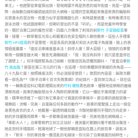
車王」。他趕緊從車窗探出頭，發現周圍不再是熟悉的城市街道，而是一望無
際、由無數白線和編號組成的巨大網格。這裡的空氣聞起來像是新買的輪胎和
劣質香水的混合物，而重力似乎是隨機變化的，有時感覺很重，有時像漂浮在
游泳池裡。他試圖按喇叭，但喇叭發出的不是「叭叭」，而是他童年時學會
的、關於泊車口訣的魔性兒歌。四面八方傳來了刺耳的剎
新竹 子宮頸疫苗
車
聲，接著，一群穿著反光背心和戴著白色安全帽的人朝他衝來。這些人手裡拿
新竹 HPV疫苗
的不是警棍，而是長長的測量尺和巨大的電子角度儀，臉上的表
情極度嚴肅。「違反泊車維度基本法！斜停入庫！罪大惡極！」領頭的泊車警
察用一個擴音器大喊，聲音充滿機械感。「我、我沒有斜停！我只是垂直停在
了牆壁上！」何手殘趕緊為自己辯解，但聲音因為恐懼而顫抖。「垂直泊車
新
竹 高血脂
？那是在第三次元的行為，在這裡，你的車體與停車線的夾角是——
八十九點七度！按照維度法則，你必須接受懲罰！」懲罰的內容是：無限次觀
看一部名為**《新手泊車七百次失敗集錦》的紀錄片，直到哭泣為止。就在這
時，一輛像是從科幻電影裡開出來的
竹科 健檢
黑色跑車，優雅地從網格的邊緣
漂移而過。跑車的輪胎發出令人陶醉的摩擦聲，它以一種近乎蔑視重力的姿
態，精準地停進了一個只有它車身尺寸寬度的停車格中。那泊車的過程就像一
場舞蹈，流暢、完美，且毫無任何多餘的動作**。跑車的駕駛座上走出一個全
身黑色皮衣的女人，她戴著一副透明護目鏡，冷酷地朝著何手殘的方向走來。
她的步伐優雅而精準，每一步都像是被測量過一樣，完美地落在網格線上。
「車影大人！」泊車警察們立刻立正站好，連測量尺都顫抖著不敢發出聲音。
她走到何手殘面前，輕蔑地掃了一眼他那輛垂直貼在牆上的掀背車，語氣冰
冷。「新手，你的車技像一團混亂的毛線球。你污染了泊車維度的純粹性。」