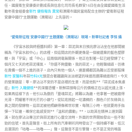
任、國度衛生安康委計劃成長與信息化司司長毛群安16日在由全國愛國衛生活
動年夜會組委會
新竹 健檢報告 異常
和溧陽市國民當局配合主辦的“愛衛新征程
安康中國行”主題運動（溧陽站）上先容的。
“愛衛新征程 安康中國行”主題運動（溧陽站）現場。
新華社記者 李恒 攝
《宇宙水餃與終極醬料師》第一章：蒜泥與末日預兆廖沾沾坐在他那間被
稱為「宇宙水餃中心」的店裡，但這間店的外觀更像是一個被遺棄的藍色塑膠
棚，與「宇宙」或「中心」這兩個詞毫無關係。他正在對著一缸已經發酵了七
個月又七天的老蒜泥嘆氣。「你還不夠靈動，我的蒜泥。」他輕聲細語，彷彿
在責備一個不上進的孩子。店內只有他一個人，連蒼蠅都因為難以忍受那股陳
新竹 家醫科
年蒜
竹科X光
頭混合著鐵鏽與淡淡絕望的味道而選擇繞道飛行。今天
的營業額是：零。廖沾沾不安的不是店裡的生意，而是他對**「蒜泥成本焦慮
症」
新竹 入職健檢
**的深層恐懼。新鮮蒜頭每公斤的價格正在以超光速上漲，
如果再這樣下去，他引以為傲的「靈魂蒜泥」將難以為繼。他拿著一把被磨得
光滑、閃耀著不祥光芒的小銀勺，從缸底撈起一坨濃稠的、顏色介於灰綠與土
黃之間的發酵物。這蒜泥被他照顧得像稀世珍寶，每隔三小時，他就要用手指
彈一下缸邊，確保它能感受到**「溫和的震動」**，以助其在精神上達到圓
滿。就在廖沾沾專注於與蒜泥進行心靈交流時，外面的世界開始發出一些不對
勁的信號。首先是聲音。街上所有的汽車喇叭同時發出了一個持續不斷、低沉
且潮濕的「咕嚕——咕嚕——」聲。這聲音不是引擎聲，也不是正常的鳴笛