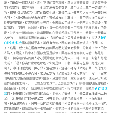
聲，而像是一個巨大的、消化不良的胃在哀嚎。廖沾沾皺著眉頭，這嚴重干擾
了他蒜泥的「寧靜冥想」。他決定出去看個究竟，順手從桌上拿了一張髒兮兮
的，印著《沾醬秘笈》封面的皺衛生紙，塞進口袋以備不時之需。他一腳踏出
店門，立刻被眼前的景象震驚了。整條城市的主幹道上，數百個交通信號燈，
從東邊到西邊，從高架橋到巷弄口，全部變成了綠燈。它們不是交替閃爍，而
是固定在「通行」的狀態，同時，每一個燈箱都發出了那種「咕嚕咕嚕」的聲
音，並且有一層淡淡的、熱氣騰騰的白霧從燈箱的頂部冒出，散發出一種難以
名狀的——麵粉蒸煮過頭的氣味。「麵粉焦慮？還是過度發酵？」廖沾沾
新竹
自律神經檢查
是個醬料學家，對所有食物相關的氣味都極度敏感。他聞出來
了，這是一種只有在極度巨大的麵團因為壓力過大而散發出的氣味。街上的行
人陷入了混亂。汽車不知道該走還是該停，因為無論從哪個方向看，都是綠
燈。一個穿著西裝的男人小心翼翼地把車停在路中央，搖下車窗，對著紅綠燈
大喊：「喂！你為什麼咕嚕咕嚕？你倒是紅一下啊！我要向左轉！綠燈沒用
啊！」廖沾沾感覺到一陣心悸。這種氣味，這種不祥的「咕嚕」聲，與他兒時
聽到的家傳預言不謀而合。他想起家傳《沾醬秘笈》裡記載的第一句：「當世
間萬物的交通都被麵皮的氣味籠罩，且燈號恒綠、聲如湯沸時，便是宇宙水餃
臨界點到來之時。」「七點五個地球年…怎麼這麼快？」廖沾沾猛地衝回店裡，
衝到後廚，打開了一個藏在舊冰櫃後面的暗門。暗門裡放著一個老舊
新竹 猛健
樂
的、像是古代金屬保險箱的東西。他輸入了密碼：「一醬二醋三油四辣五蒜
泥」（這是醬料界的基礎公式，只有像他這樣的傳統派才會用）。保險箱打
開，裡面沒有黃金，只有一個閃爍著詭異紅色光芒的儀器。這儀器很像一個老
式的對講機，但頂部插著一根彎曲的、像韭菜一樣的天線。他顫抖著拿起儀