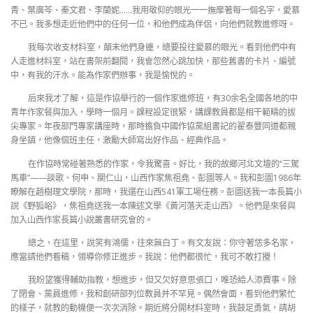
青、葉廣芩、秦文君、李蘭妮……我用敬仰的眼光一一撫摩著每一個名字，愛慕
不已。我多想走近他們中的任何一位，和他們成為伴侶，向他們就教進修呀。
我每次收支材料室，顛末他們身邊，總要投往愛慕的眼光。看到他們中有
人走進材料室，站在書架前翻閱，我會忽然心跳加快，那些舊書的卡片、編號
中，有我的汗水。能為作家們辦事，我是愉悅的。
后來我才了解，這是作協舉行的一個作家進修班，有30余名全國各地的中
青年作家餐與加入，學時一個月。課程設定很緊，講課教員都是相干範疇的拔
尖專家。年夜部門專家講座時，那時擔負中國作協黨組書記的翟泰豐同道都親
身坐鎮，他像個班主任，激勵大師寫出好作品、經典作品。
在作協時常碰著熟悉的作家，令我驚喜。好比，我的故鄉河北文壇的“三駕
馬車”——談歌、何申、關仁山，山西作家焦祖堯、彭圖等人。我和彭圖1986年
瞭解在趙樹理文學院，那時，我還在山西541軍工場任務。彭圖送我一本長篇小
說《野狐峪》，焦祖堯送我一本陳述文學《黃河落天走山西》。他們是來餐與
加入山西作家長篇小說叢書研究會的。
總之，在這里，說笑有鴻儒，往來無白丁。有文友說：你守著恁多名家，
應當請他們看稿，領導你修正進步。我說：他們都很忙，我可不敢打攪！
我盼望獲得輔助指教，想進步，但又欠好意思張口，唯恐給人添費事。除
了閉會、黨員進修，我和創研部列位教員并不罕見。偶然會面，看到他們繁忙
的樣子，就教的動機便一次次消除。期近將分開材料室時，我鼓足勇氣，請胡