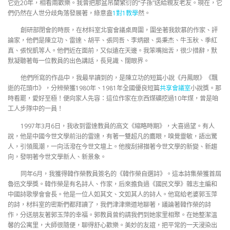
它近20年，相看兩歡樂。我曾把那盆吊蘭繁衍的“子孫”送給親友老友。現在，它
們仍然在人世分歧角落發展著，綠意盎
1對1教學
然。
創研部閉會的時辰，在材料室北窗會議桌周圍，圍坐著我欽慕的作家、評
論家，他們是陳立功、雷達、胡平、張同吾、李炳銀、吳秉杰、牛玉秋、季紅
真、張悅凱等人。他們近在面前，又似遠在天邊。我笨嘴拙舌，很少措辭，默
默凝聽著每一位教員的出色講話，長見識、闊眼界。
他們所寫的作品中，我最早讀到的，是陳立功的短篇小說《丹鳳眼》《飄
逝的花頭巾》，分辨榮獲1980年、1981年全國優良短篇
共享會議室
小說獎。那
時看罷，愛好至極！便向家人先容：這位作家在京西煤礦挖過10年煤，曾是咱
工人步隊中的一員！
1997年3月6日，我收到雷達教員的高文《縮略時期》，大喜過望。有人
說，他是中國今世文學前沿的雷達，有著一雙超凡的鷹眼，嗅覺靈敏，語出驚
人，引領風潮，一向活潑在今世文壇上。他搜刮掃描著今世文學的新變、新趨
向，發明著今世文學新人、新景象。
同年6月，我獲得韓作榮教員簽名的《韓作榮自選詩》。這本詩集榮獲首屆
魯迅文學獎。韓作榮是有名詩人、作家，后來擔負過《國民文學》雜志主編和
中國詩歌學會會長。他是一位人如其文、文如其人的詩人。他寫給老婆郭玉萍
的詩，材料室的密斯們都拜讀了，我們津津樂道地聊著，議論著韓作榮的詩
作，分送朋友著郭玉萍的幸福。郭教員曾約請我們到她家里相聚。在她整潔溫
馨的公寓里，大師很隨便，聊得舒心歡樂。美妙的友誼，把平常的一天浸染出