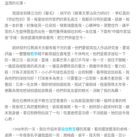
溫潤的光澤。
我還收到陳立功的《鬈毛》、胡平的《敘事文學沾染力研討》、季紅真的
《世紀性別》等。每當收到作家們的簽名高文，我都非分特別愛護、感謝。相
逢一本好書，好像碰見一位良知，頓覺魂靈搖曳，心曠神怡。瀏覽佳作，讓平
常的人生變得豐盈而出色。偶然獲得幾個信封和一本信箋，下面有“中國作家協
會”字樣，我很愛護地節儉著用，把它們保留至今。
創研部列位教員天天都有看不完的書。他們要餐與加入作品研究會，要寫
評論，一雙雙眼
教學
睛不斷穿越在書堆里。午休時光，他們是需求放松一下
的。陳立功、高洪波、雷達、吳秉杰等人愛打乒乓球。有一次，我往不雅戰，
一邊是高峻魁偉的高洪波，一邊是身體修長的董汶。兩邊你來我往，奮力扣
殺，汗珠子滴答而下。小小乒乓球忽高忽低，出奇制勝，看得我目炫紛亂。我
為他們的球技叫好！打球者多為男士，只要董汶一位密斯。吳秉杰看到我，笑
著說：又來一名女將。隨即把球拍遞給我，我試了幾個球，程度懸殊太年夜，
便難為情地把球拍還給吳教員。他們和氣友愛的眼光，消解了我的為難。
我在任務時光是不敢也沒空看書的，以為那是違規行動。臨時沒事的時
辰，我會用工具把書粉飾住，偷偷看幾眼。有一次，創研部小趙來材料室，顛
末我身邊，拿往粉飾物后說了一句：唸書進修是功德，不消遮蔽。她的話令我
心熱。
1998年的一天，我在作協年夜
瑜伽教室
樓的某層，看到擺放整潔的桌椅、
桌牌，一年夜串名字讓我面前一亮：周梅森、張平、陸天明、張宏森、范小