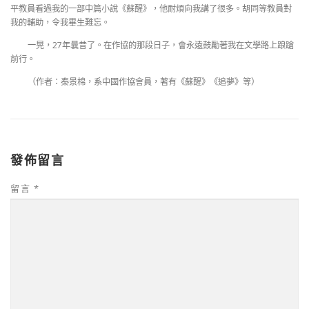
平教員看過我的一部中篇小說《蘇醒》，他耐煩向我講了很多。胡同等教員對
我的輔助，令我畢生難忘。
一晃，27年曩昔了。在作協的那段日子，會永遠鼓勵著我在文學路上踉蹌
前行。
（作者：秦景棉，系中國作協會員，著有《蘇醒》《追夢》等）
發佈留言
留言
*