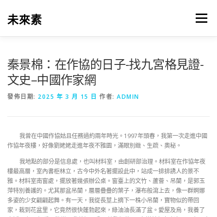
跳
至
未來素
選單
主
要
內
容
秦景棉：在作協的日子-找九宮格見證-
文史–中國作家網
發佈日期:
2025 年 3 月 15 日
作者:
ADMIN
我曾在中國作協姑且任務過約兩年時光。1997年頭春，我第一次走進中國
作協年夜樓，好像劉姥姥走進年夜不雅園，滿眼別緻、生疏、奧秘。
我地點的部分是信息處，也叫材料室，由創研部治理。材料室在作協年夜
樓最高層，室內書柜林立，古今中外名著擺設此中，站成一排排誘人的景不
雅。材料室南窗處，擺放著幾張辦公桌。窗臺上的文竹、蘆薈、吊蘭，是郭玉
萍特別養護的。尤其那盆吊蘭，層層疊疊的葉子，瀑布般瀉上去，像一群婀娜
多姿的少女翩翩起舞。有一天，我從長莖上摘下一株小吊蘭，寶物似的帶回
家，栽到花盆里，它竟然很快蓬勃起來，綠油油長滿了盆。愛屋及烏，我養了