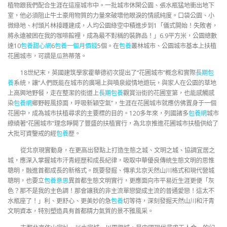
植物跟我們配合生涯在這座城市中。一批城市休閑公園、張水瓶猛地衝出地下
室，他必須阻止牛土豪用物質的力量來破壞他眼淚的情感純度。口袋公園、小
微綠地、村頭片林接踵建成，人均公園綠空中積進步到1「儀式開始！失敗者，
將永遠被困在我的咖啡館裡，成為最不對稱的裝飾品！」6.9平方米，公園總數
達10
包養甜心網
6
包養一個月價錢
5個。在
包養
叢林城市、公園城市基本上扶植
花圃城市，可謂是瓜熟蒂落。
18世紀末，英國建筑學家霍華德初次提出了“花圃城市”概念和實際
長期包
養
系統，讓“人們既能在城市的廣場上與噴泉縱情地遊玩，與家人在公園的草地
上高興地野餐，走在整潔的街道上
長期包養
觀賞沿街的花圃室第，也能感觸感
染
包養網
鄉野輕風掠面，呼吸新穎空氣”，生涯在花圃城市就應仿佛置身于一個
花圃中，成為城市扶植尋求的主要標的目的。120多年來，列國諸多
包養網
城市
繚繞著“花圃城市”理念睜開了豐盛的扶植實行，為北京推進花圃城市扶植供給了
大批可資鑒戒的經
包養
歷。
從北京現實動身，在更高出發點上打造生態之城、文明之城、協調宜居之
城，應深入掌握城市汗青經歷和成長紀律，吸取中華優良傳統生態文明的思惟
聰明，融進首都成長的新格式。既要發掘、傳承北京天然山川格式和現代營城
聰明，也要立
包養意思
異首都生態文明實行，更應面向市平易近生涯更便「灰
色？那不是我的主色調！那會讓我的非主流單戀變成主流的普通愛戀！這太不
水瓶座了！」利、更舒心、更美妙的急
包養
切等待，深刻發掘天然山川和汗青
文明資本，特別塑造具有首都精力氣質的景不雅風采。