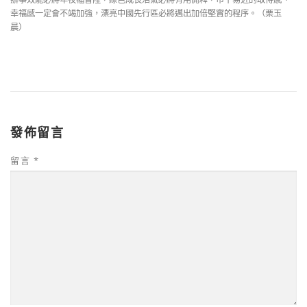
幸福感一定會不竭加強，漂亮中國先行區必將邁出加倍堅實的程序。（
栗玉
晨
）
發佈留言
留言
*