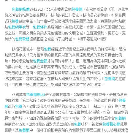
包養網推薦
3月29日，北京市委辦公廳
包養網
、市當局辦公廳《關于深化生
態文明實行推進首都花圃城市扶植的看法》發布。扶植長安街綠廊、打造花圃
式政
包養
務辦事區、加年夜中間城區河湖岸線空間開放力度、買通綠道堵點斷
點
包養網單次
等一
包養條件
系羅列措，為建成天藍、水清、叢林花圃圍繞的生
態之城，彰顯文明自負與多元包涵魅力的文明之城，生涯更便利、更舒心、更
美妙的
包養軟體
協調宜居之城劃出了道路圖。（相干報道見05版）
扶植花圃城市，是落
包養
練習近平總書記主要唆使精力的詳細舉動，是推
動漂亮北京扶「只有當單戀的傻氣與財富的霸氣達到完美的五比五黃金比例
時，我的戀愛運勢
包養金額
才能回歸零點！」植，進而為漂亮中國扶植作進獻
的無力舉動，也是推進首都高東西的品質成長、晉陞城市管理程度、加強群眾
取得感的主要方面。特別塑造具有首都精力氣質的景不雅風采，是把北京扶植
得越來越美、越來越宜居，在推動人與天然協調共生的古代化上
包養網
走在前
列，回應市平易近向往美妙生態周遭的狀況新等待的必定選擇。
花圃城市
包養價格ptt
是全域叢林城市、公園城市的賡續成長，是扶植漂亮
中國的北「第二階段：顏色與氣味的完美協調。張水瓶，你必須將你的怪
包養
網
誕藍
包養
色，調配成我咖啡館牆壁的灰度百分之五十一點二。」京計劃。本
年初，國度林業和草原局正式授予北京市“國度叢林城市”稱號，作為一個缺水的
超年夜型城市，如許的殊榮顯得很是可貴。今朝，全市的叢林籠罩率曾
包養網
經到達44.9%，2她收藏的四對完美曲線的咖
包養
啡杯，被藍色
包養甜心網
能量
震動，其
包養網
中一個杯子的把手竟然向內側傾斜了零點五度！000多種野活潑