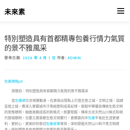
跳
至
未來素
選單
主
要
內
容
特別塑造具有首都精專包養行情力氣質
的景不雅風采
發佈日期:
2026 年 4 月 1 日
作者:
ADMIN
包養價格ptt
原題目：特別塑造具有首都精力氣質的景不雅風采
從
包養網
北京現實動身，在更高出發點上打造生態之城、文明之城、協調
宜居之城，應深入掌握城市汗青經歷和成長紀律，吸取中華優良傳統生態文明
的思惟聰明，融進首都成長的新格式。既要發掘、傳承北京天然山川格式和現
代營城聰明，也要立異首都生態文明實行，更應面向市
包養
平易近生涯更便
利、更舒心、更美妙的急切
包養故事
等待，深刻發掘天然山川和汗青文明資
本，特別塑造具有首都精力氣質的景不雅風采。