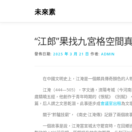
跳
至
未來素
主
要
內
容
“江郎”果找九宮格空間真
發佈日期:
2025 年 3 月 21 日
作者:
ADMIN
在中國文明史上，江淹是一個頗具傳奇顏色的人物
江淹（444—505），字文通，濟陽考城（今河
歲精曉五經，他創作于青年時期的《恨賦》《別賦》
篇，后人謂之文思乾涸。此事逐步成
會議室出租
為文
關于“黔驢技窮”，《南史·江淹傳》記錄了兩個故
一個故事是說，江淹當宣城太守罷官時，在回鄉