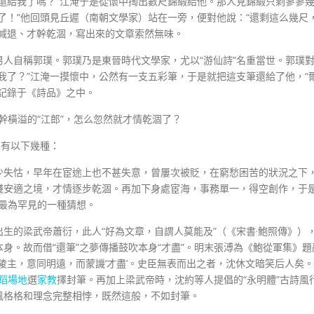
還給我了嗎？”江淹于是從懷中掏出數尺錦緞給他。那人見錦緞只剩寥寥
了！”他回頭見丘遲（南朝文學家）站在一旁，便對他說：“還剩這么幾尺
減退、才幹乾涸，寫出來的文章索然無味。
人自稱郭璞。郭璞乃是東晉時代文學家，尤以“游仙詩”名重當世。郭璞
我了？”江淹一摸懷中，公然有一支五彩筆，于是就把這支筆還給了他，“
記錄于《詩品》之中。
才幹橫溢的“江郎”，怎么忽然就才情乾涸了？
要有以下幾種：
少失怙，早年在宦途上也不甚失意，曾屢次被貶，在窮愁困苦的狀況之下
賤安適之境，才情逐步乾涸。再加下身處宦海，事務單一，得空創作，于
”最為罕見的一種猜想。
生的梁武帝蕭衍，此人“好為文章，自謂人莫能及”（《宋書·鮑照傳》）
身。故而借“還筆”之夢傳播鼓吹本身“才盡”。明末張溥為《鮑從軍集》題
陵主，意同明遠，而蒙譏‘才盡’。史臣無表而出之者，沈休文暗笑后人矣。
蹈場地
選
家教
擇封筆。再加上梁武帝時，沈約等人提倡的“永明體”古詩風
風格格和理念完整相悖，既然這般，不如封筆。