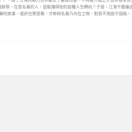
視辭章、在意名看的人，豈能懂得他的這種人生轉向？于是，江淹干脆編
璞索筆的故事，或許也寄意著，才幹與名看乃內在之物，對其不用過于固執。