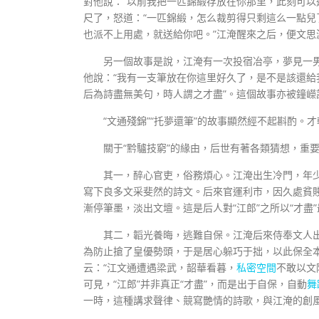
對他說：“以前我把一匹錦緞存放在你那里，此刻可以
尺了，怒道：“一匹錦緞，怎么裁剪得只剩這么一點兒
也派不上用處，就送給你吧。”江淹醒來之后，便文思
另一個故事是說，江淹有一次投宿冶亭，夢見一男
他說：“我有一支筆放在你這里好久了，是不是該還給
后為詩盡無美句，時人謂之才盡”。這個故事亦被鐘嶸
“文通殘錦”“托夢還筆”的故事顯然經不起斟酌。
關于“黔驢技窮”的緣由，后世有著各類猜想，重
其一，醉心官吏，俗務煩心。江淹出生冷門，年
寫下良多文采斐然的詩文。后來官運利市，因久處貧
漸停筆墨，淡出文壇。這是后人對“江郎”之所以“才盡
其二，韜光養晦，逃難自保。江淹后來侍奉文人出
為防止搶了皇優勢頭，于是居心躲巧于拙，以此保全本
云：“江文通遭遇梁武，韶華看暮，
私密空間
不敢以文
可見，“江郎”并非真正“才盡”，而是出于自保，自動
舞
一時，這種講求聲律、競寫艷情的詩歌，與江淹的創