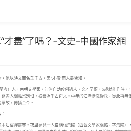
“才盡”了嗎？–文史–中國作家網
。他以詩文而名垂千古，因“才盡”而人盡皆知。
南蘭考）人，南朝文學家。江淹自幼伶俐過人，文才早顯，6歲就能作詩，1
，寫盡人間離愁別恨，被譽為千古奇文。中年的江淹攝職從政，從此再無
壇掌故，傳播至今。
事：
途中泊宿禪靈寺。夜里夢見一人自稱張景陽（西晉文學家張協，字景陽）