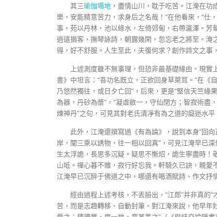
其三
瑜伽場地
，盡情山川，耽于吃苦。江淹在功
樂，安能精意苦力，求身后之名哉！”在他看來，“仕
事。苑以丹林，池以綠水，左倚郊甸，右帶瀛澤。芳
逍遠掮客，撫琴詠詩，朝露幾閑，忽忘老之將至。淹
得，好不舒服。人生至此，夫復何求？創作詩文之事
上述測度雖不無事理，但恐非最基礎緣由。現實
書》中坦言：“吾功名既立，正欲回身草萊耳。”在《
乃悠然獨往，或日夕亡回”，后來，更是“堅信天竺緣
為器，丹砂為漿”，“凝虛斂一，守仙閉方；智寂術盡
煉神丹”之句，可見其對老氏清凈有為之道的癡迷水平
此外，江淹還撰寫過《有為論》，說到本身“回向
岸，闡三乘以誘物，往一相以回真”，可見江淹早已深
生太浮詭，長思多沉疑。疑思不慚炤，詭生寧盡時！
山坻。禪心暮不雜，寂行好忘我。軒騎久已訣，親愛
江淹早已沉醉于佛道之中，哪還有喝酒賦詩、作文抒
經由過程上述考核，不丟臉出，“江郎”并非真的
苦，而是志趣轉移、自動封筆。對江淹來說，他早年
愛之；積德業，度一世，意甚美之”（《與結交論隱