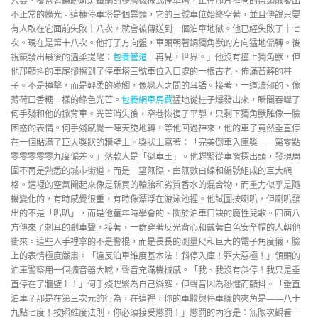
入雲、覆蓋著鏽跡斑斑鐵網的多層機械式停車塔，正在那片窄巷的盡頭散發出
不正常的綠光。這棟停車塔是個異類，它的三號車位始終空著，並且傳說只要
有人敢在它面前失敗十八次，就會被傳送到一個泊車地獄。他已經失敗了十七
次。現在是第十八次。他打了方向盤，車頭朝著銅獨角獸的方向猛地偏轉。後
視鏡發出最後的溫柔提醒：
包養管道
「再見，世界。」他沒有撞上獨角獸，但
他那顫抖的車尾卻擦到了停車塔三號車位入口處的一根古老、佈滿苔蘚的柱
子。不是撞擊，而是輕柔的碰觸，像戀人之間的耳語。接著，一道濃郁的、像
薄荷口香糖一樣的綠色光芒。
包養網車馬費
猛地從柱子爆發出來，瞬間吞噬了
何手殘和他的掀背車。光芒消失後，窄巷恢復了平靜，只剩下獨角獸雕像一臉
困惑的表情。何手殘感覺一陣天旋地轉，等他回過神來，他的車子竟然垂直停
在一個貼滿了巨大獎狀的牆壁上。獎狀上寫著：「完美倒車入庫獎——第零點
零零零零零九度偏差。」落款人是「倒車王」。他趕緊從車窗探出頭，發現周
圍不再是熟悉的城市街道，而是一望無際、由無數白線和編號組成的巨大網
格。這裡的空氣聞起來像是新買的輪胎和劣質香水的混合物，而重力似乎是隨
機變化的，有時感覺很重，有時像漂浮在游泳池裡。他試圖按喇叭，但喇叭發
出的不是「叭叭」，而是他童年時學會的、關於泊車口訣的魔性兒歌。四面八
方傳來了刺耳的剎車聲，接著，一群穿著反光背心和戴著白色安全帽的人朝他
衝來。這些人手裡拿的不是警棍，而是長長的測量尺和巨大的電子角度儀，臉
上的表情極度嚴肅。「違反泊車維度基本法！斜停入庫！罪大惡極！」領頭的
泊車警察用一個擴音器大喊，聲音充滿機械感。「我、我沒有斜停！我只是垂
直停在了牆壁上！」何手殘趕緊為自己辯解，但聲音因為恐懼而顫抖。「垂直
泊車？那是在第三次元的行為，在這裡，你的車體與停車線的夾角是——八十
九點七度！按照維度法則，你必須接受懲罰！」懲罰的內容是：無限次觀看一