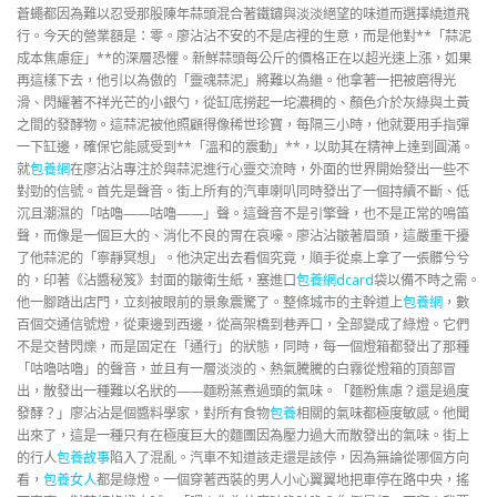
蒼蠅都因為難以忍受那股陳年蒜頭混合著鐵鏽與淡淡絕望的味道而選擇繞道飛
行。今天的營業額是：零。廖沾沾不安的不是店裡的生意，而是他對**「蒜泥
成本焦慮症」**的深層恐懼。新鮮蒜頭每公斤的價格正在以超光速上漲，如果
再這樣下去，他引以為傲的「靈魂蒜泥」將難以為繼。他拿著一把被磨得光
滑、閃耀著不祥光芒的小銀勺，從缸底撈起一坨濃稠的、顏色介於灰綠與土黃
之間的發酵物。這蒜泥被他照顧得像稀世珍寶，每隔三小時，他就要用手指彈
一下缸邊，確保它能感受到**「溫和的震動」**，以助其在精神上達到圓滿。
就
包養網
在廖沾沾專注於與蒜泥進行心靈交流時，外面的世界開始發出一些不
對勁的信號。首先是聲音。街上所有的汽車喇叭同時發出了一個持續不斷、低
沉且潮濕的「咕嚕——咕嚕——」聲。這聲音不是引擎聲，也不是正常的鳴笛
聲，而像是一個巨大的、消化不良的胃在哀嚎。廖沾沾皺著眉頭，這嚴重干擾
了他蒜泥的「寧靜冥想」。他決定出去看個究竟，順手從桌上拿了一張髒兮兮
的，印著《沾醬秘笈》封面的皺衛生紙，塞進口
包養網dcard
袋以備不時之需。
他一腳踏出店門，立刻被眼前的景象震驚了。整條城市的主幹道上
包養網
，數
百個交通信號燈，從東邊到西邊，從高架橋到巷弄口，全部變成了綠燈。它們
不是交替閃爍，而是固定在「通行」的狀態，同時，每一個燈箱都發出了那種
「咕嚕咕嚕」的聲音，並且有一層淡淡的、熱氣騰騰的白霧從燈箱的頂部冒
出，散發出一種難以名狀的——麵粉蒸煮過頭的氣味。「麵粉焦慮？還是過度
發酵？」廖沾沾是個醬料學家，對所有食物
包養
相關的氣味都極度敏感。他聞
出來了，這是一種只有在極度巨大的麵團因為壓力過大而散發出的氣味。街上
的行人
包養故事
陷入了混亂。汽車不知道該走還是該停，因為無論從哪個方向
看，
包養女人
都是綠燈。一個穿著西裝的男人小心翼翼地把車停在路中央，搖