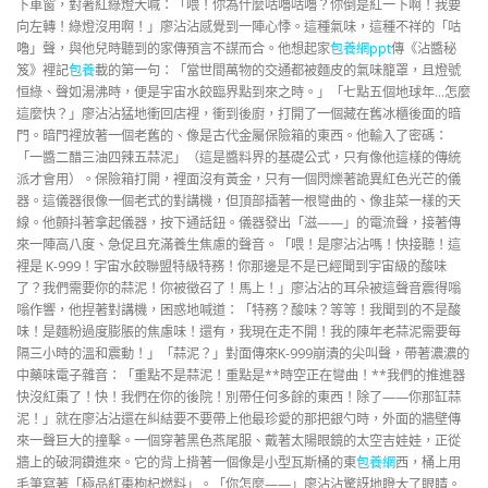
下車窗，對著紅綠燈大喊：「喂！你為什麼咕嚕咕嚕？你倒是紅一下啊！我要
向左轉！綠燈沒用啊！」廖沾沾感覺到一陣心悸。這種氣味，這種不祥的「咕
嚕」聲，與他兒時聽到的家傳預言不謀而合。他想起家
包養網ppt
傳《沾醬秘
笈》裡記
包養
載的第一句：「當世間萬物的交通都被麵皮的氣味籠罩，且燈號
恒綠、聲如湯沸時，便是宇宙水餃臨界點到來之時。」「七點五個地球年…怎麼
這麼快？」廖沾沾猛地衝回店裡，衝到後廚，打開了一個藏在舊冰櫃後面的暗
門。暗門裡放著一個老舊的、像是古代金屬保險箱的東西。他輸入了密碼：
「一醬二醋三油四辣五蒜泥」（這是醬料界的基礎公式，只有像他這樣的傳統
派才會用）。保險箱打開，裡面沒有黃金，只有一個閃爍著詭異紅色光芒的儀
器。這儀器很像一個老式的對講機，但頂部插著一根彎曲的、像韭菜一樣的天
線。他顫抖著拿起儀器，按下通話鈕。儀器發出「滋——」的電流聲，接著傳
來一陣高八度、急促且充滿養生焦慮的聲音。「喂！是廖沾沾嗎！快接聽！這
裡是 K-999！宇宙水餃聯盟特級特務！你那邊是不是已經聞到宇宙級的酸味
了？我們需要你的蒜泥！你被徵召了！馬上！」廖沾沾的耳朵被這聲音震得嗡
嗡作響，他捏著對講機，困惑地喊道：「特務？酸味？等等！我聞到的不是酸
味！是麵粉過度膨脹的焦慮味！還有，我現在走不開！我的陳年老蒜泥需要每
隔三小時的溫和震動！」「蒜泥？」對面傳來K-999崩潰的尖叫聲，帶著濃濃的
中藥味電子雜音：「重點不是蒜泥！重點是**時空正在彎曲！**我們的推進器
快沒紅棗了！快！我們在你的後院！別帶任何多餘的東西！除了——你那缸蒜
泥！」就在廖沾沾還在糾結要不要帶上他最珍愛的那把銀勺時，外面的牆壁傳
來一聲巨大的撞擊。一個穿著黑色燕尾服、戴著太陽眼鏡的太空吉娃娃，正從
牆上的破洞鑽進來。它的背上揹著一個像是小型瓦斯桶的東
包養網
西，桶上用
毛筆寫著「極品紅棗枸杞燃料」。「你怎麼——」廖沾沾驚訝地瞪大了眼睛。