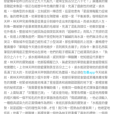
戀愛機率從昨日的百分之九十九點九，陡降至負百分之八十七！」廣播員的聲
音聽起來像是一個正在經歷中年危機的雙子座，充滿了戲劇性的絕望。張水
瓶，一個典型的水瓶座，立刻感到一陣恐慌，這是他患有「星座預報壓力症候
群」後的標準反應。他單戀著住在隔壁棟、經營一家「平衡美學」咖啡館的林
天秤。林天秤完美得像是從黃金分割線中走出來的藝術品。而張水瓶的人生，
則像一團被獅子座暴君隨意亂踢的毛線球，充滿了混亂與錯位。他衝到窗邊，
往外看去。整座城市已經因為這個突如其來的「超級修正」而陷入了荒謬的混
亂。街道上的雙魚座們，開始不受控制地流下鹹鹹的海水淚，他們無法停止地
哭泣，導致城市低窪處已經形成了小型潟湖。那些摩羯座的上班族，嚴格遵守
著廣播中「摩羯座今天適合原地踏步，否則將失去襪子」的指令。數百名西裝
筆挺的摩羯座正整齊地站在原地，他們的鞋子裡裝滿了已經潮濕的淚水。「負
百分之八十七？」張水瓶喃喃自語，感到胃部一陣翻騰，他知道這代表著什
麼。林天秤的運勢越差，他那股積壓已久、無處安放的單戀能量就會越發瘋狂
地實體化。上次林天秤的戀愛運勢跌至百分之二十，張水瓶就發現他的廚房裡
長滿了巨大的、形狀是林天秤側臉的粉紅色蘑菇。他必須在
包養app
今天結束
前，將林天秤的運勢至少提升到零。否則，他那份單戀就會變成某種具備攻擊
性的實體。他緊張地跑進他堆滿了星座圖表和過期甜甜圈的地下室，那裡放著
他的秘密武器。「我需要星象學輔助儀！」他衝到一個像是老式彈珠臺的機器
前，上面貼滿了「巨蟹座已哭」、「處女座勿碰」等警告標籤。這是他用廢棄
的唱片機和一個不知名的外星計算器改造而成的「情感調節器」。他必須輸入
一種極具感染力的正面情緒作為燃料，來抵抗那負面的運勢波。「水瓶座的優
勢，就是超脫一切的理性與冷靜…才怪！我只有一腔熱血的傻氣啊！」他絕望地
低吼。他看了一眼腳邊。那裡放著一個他為林天秤準備了兩年的禮物：一個用