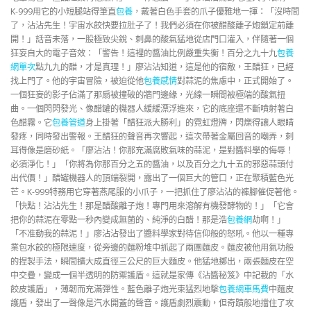
K-999用它的小短腿站得筆直
包養
，戴著白色手套的爪子優雅地一揮：「沒時間
了，沾沾先生！宇宙水餃快要拉肚子了！我們必須在你被醋酸離子炮鎖定前離
開！」話音未落，一股極致尖銳、刺鼻的酸氣猛地從店門口灌入，伴隨著一個
狂妄自大的電子音效：「警告！這裡的醬油比例嚴重失衡！百分之九十九
包養
網單次
點九九的醋，才是真理！」廖沾沾知道，這是他的宿敵，王醋狂，已經
找上門了。他的宇宙冒險，被迫從他
包養感情
對蒜泥的焦慮中，正式開始了。
一個狂妄的影子佔滿了那扇被撞破的牆門邊緣，光線一瞬間被極端的酸氣扭
曲。一個閃閃發光、像醋罐的機器人緩緩漂浮進來，它的底座還不斷噴射著白
色醋霧。它
包養管道
身上掛著「醋狂派大勝利」的霓虹燈牌，閃爍得讓人眼睛
發疼，同時發出警報。王醋狂的聲音再次響起，這次帶著金屬回音的嘲弄，刺
耳得像是磨砂紙。「廖沾沾！你那充滿腐敗氣味的蒜泥，是對醬料學的侮辱！
必須淨化！」「你將為你那百分之五的醬油，以及百分之九十五的邪惡蒜頭付
出代價！」醋罐機器人的頂端裂開，露出了一個巨大的管口，正在聚積藍色光
芒。K-999特務用它穿著燕尾服的小爪子，一把抓住了廖沾沾的褲腳催促著他。
「快點！沾沾先生！那是醋酸離子炮！專門用來溶解有機發酵物的！」「它會
把你的蒜泥在零點一秒內變成無菌的、純淨的白醋！那是浩
包養網
劫啊！」
「不准動我的蒜泥！」廖沾沾發出了醬料學家對待信仰般的怒吼。他以一種專
業包水餃的極限速度，從旁邊的麵粉堆中抓起了兩團麵皮。麵皮被他用氣功般
的捏製手法，瞬間擴大成直徑三公尺的巨大麵皮。他猛地擲出，兩張麵皮在空
中交疊，變成一個半透明的防禦護盾。這就是家傳《沾醬秘笈》中記載的「水
餃皮護盾」，薄韌而充滿彈性。藍色離子炮光束猛烈地擊
包養網車馬費
中麵皮
護盾，發出了一聲像是汽水開蓋的聲音。護盾劇烈震動，但奇蹟般地擋住了攻