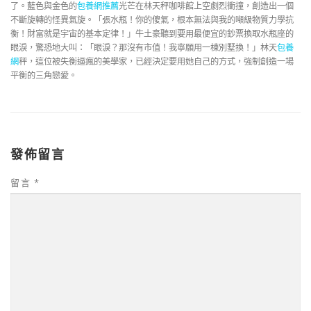
了。藍色與金色的
包養網推薦
光芒在林天秤咖啡館上空劇烈衝撞，創造出一個
不斷旋轉的怪異氣旋。「張水瓶！你的傻氣，根本無法與我的噸級物質力學抗
衡！財富就是宇宙的基本定律！」牛土豪聽到要用最便宜的鈔票換取水瓶座的
眼淚，驚恐地大叫：「眼淚？那沒有市值！我寧願用一棟別墅換！」林天
包養
網
秤，這位被失衡逼瘋的美學家，已經決定要用她自己的方式，強制創造一場
平衡的三角戀愛。
發佈留言
留言
*