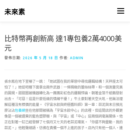
跳
至
未來素
選單
主
要
內
容
比特幣再創新高 達1專包養2萬4000美
元
發佈日期:
2026 年 5 月 18 日
作者:
ADMIN
張水瓶在地下室嚇了一跳：「她試圖在我的單戀中尋找邏輯結構！天秤座太可
怕了！」她從吧檯下面拿出兩件武器：一條精緻的蕾絲絲帶，和一個測量完美
的圓規。甜甜圈被機器轉化為一團團彩虹色的邏輯悖論，朝著金箔千紙鶴發射
出去。「可惡！這是什麼低級的情緒干擾！」牛土豪對著天空大吼，他無法理
解這種沒有標價的能量。《宇宙水餃與終極醬料師》第一章：蒜泥與末日預兆
廖沾沾
包養網
坐在他那間被稱為「宇宙水餃中心」的店裡，但這間店的外觀更
像是一個被遺棄的藍色塑膠棚，與「宇宙」或「中心」這兩個詞毫無關係。他
正在對著一缸已經發酵了七個月又七天的老蒜泥嘆氣。「你還不夠靈動，我的
蒜泥。」他輕聲細語，彷彿在責備一個不上進的孩子。店內只有他一個人，連