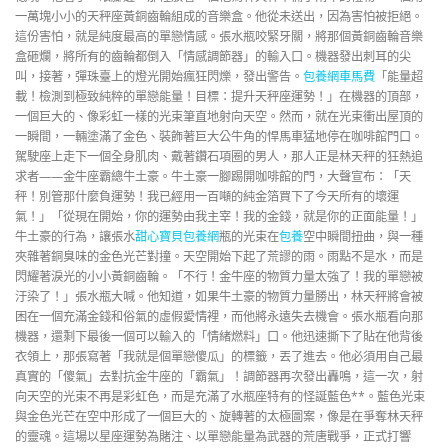
一萬塊小小的天秤座黃銅齒輪組成的音樂盒。他從未送出，因為害怕被拒絕。
這份害怕，就是純度最高的單戀情感。張水瓶咬緊牙關，將那個黃銅齒輪音樂
盒砸爛，將所有的齒輪都倒入「情感調節器」的輸入口。機器發出刺耳的尖
叫，接著，彈珠臺上的燈光開始瘋狂閃爍，發出警告。
包養網車馬費
「能量超
載！檢測到極致純粹的單戀能量！目標：提升天秤座運勢！」在機器的頂部，
一個巨大的、像彩虹一樣的光束筆直地射向天空。然而，就在光束衝出屋頂的
一瞬間，一輛塗滿了金色、裝飾著巨大公牛角的悍馬車猛地停在咖啡館門口。
駕駛座上走下一個全身肌肉、戴著鑽石項圈的男人，那人正是林天秤的狂熱追
求者——金牛座霸總牛土豪。牛土豪一腳踢開咖啡館的門，大聲宣布：「天
秤！別管那什麼負運勢！我已經用一百噸的純金箔買下了今天所有的壞運
氣！」「從現在開始，你的運勢由我主宰！我的金錢，就是你的正面能量！」
牛土豪的行為，讓張水
甜心寶貝包養網
瓶的光束在
包養
空中瞬間扭曲，與一種
夾雜著銅臭味的金色光芒對撞。天空開始下起了荒謬的雨。雨點不是水，而是
閃耀著淚光的小小黃銅齒輪。「不行！金牛座的物質力量太強了！我的單戀被
汙染了！」張水瓶大喊。他知道，如果牛土豪的物質力量勝出，林天秤將會被
困在一個充滿金錢和俗氣的虛假愛情裡，而他將永遠失去機會。張水瓶看向那
機器，還剩下最後一個可以輸入的「情緒燃料」口。他迅速撕下了貼在他背後
衣領上，那張寫著「我就是個單戀傻瓜」的標籤，丟了進去。他必須用自己最
真實的「傻氣」去對抗金牛座的「霸氣」！調節器再次發出轟鳴，這一次，射
向天空的光束不再是彩虹色，而是充滿了水瓶座特有的怪誕藍色**。藍色光束
與金色光芒在空中形成了一個巨大的、旋轉著的太極圖案，像是在爭奪林天秤
的靈魂。這場以星座運勢為賭注、以單戀能量為武器的荒唐戰爭，正式打響