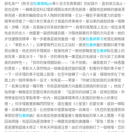
部名為**《新手泊
包養價格ptt
車七百次失敗集錦》的紀錄片，直到哭泣為止。
就在這時，一輛像是從科幻電影裡開出來的黑色跑車，優雅地從網格的邊緣漂
移而過。跑車的輪胎發出令人陶醉的摩擦聲，它以一種近乎蔑視重力的姿態，
精準地停進了一個只有它車身尺寸寬度的停車格中。那泊車的過程就像一場舞
蹈，流暢、完美，且毫無任何多餘的動作**。跑車的駕駛座上走出一個全身黑
色皮衣的女人，她戴著一副透明護目鏡，冷酷地朝著何手殘的方向走來。她的
步伐優雅而精準，每一步都像是被測量過一樣，完美
包養網單次
地落在網格線
上。「車影大人！」泊車警察們立刻立正站好，連測
包養網
量尺都顫抖著不敢
發出聲音。她走到何手殘面前，輕蔑地掃了一眼他那輛垂直
包養網
貼在牆上的
掀背車，語氣冰冷。「新手，你的車技像一團混亂的毛線球。你污染了泊車維
度的純粹性。」「但你的後視鏡貼紙——『永不放棄』，讓我看到了一絲愚蠢
的勇氣。」車影大人突然掏出一個像是遙控器的裝置，對著何手殘的車子按了
一下。何手殘的車子從牆上脫落，在空中旋轉了一百八十度，穩穩地停在了地
面上的一個停車格中。這次，夾角是——零度。「你被分配給我的泊車學徒
了。如果泊車是一種宗教，你就是那個連方向盤都沒摸過的新信徒。」她指了
指旁邊一輛像是巨型嬰兒車的改造車：「這是你的訓練工具，從現在開始，你
得學會如何在零點零零一秒內，將這輛車精準停入對面的針眼大小的車位
裡。」何手殘看著那輛閃閃發光、還在播放《小星星》的嬰兒車，感到一陣眩
暈。泊車維度的生活，比他想象中還要無理頭一百萬倍。《失控的星座運勢與
單戀狂想
包養網
曲》張水瓶從他那張覆蓋著七層舊報紙的單人床上驚醒，不是
因為鬧鐘，而是因為屋頂傳來了一陣震耳欲聾的廣播聲。「緊急！緊急！今日
星座運勢超級大修正！所有天秤座請注意！由於月球剛剛打了一個噴嚏，您的