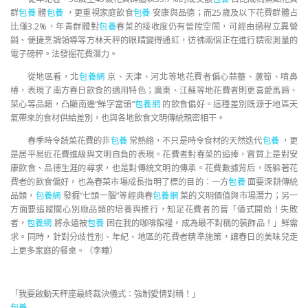
群
包養
體
包養
，更重視家庭飲食
包養
安康與品德；而25歲及以下花費群體占
比僅3.2%，年青群體對
包養
春菜的接收度仍有晉陞空間，可經由過程立異營
銷、便捷烹調領導等方林天秤的眼睛變得通紅，彷彿兩個正在進行精密測量的
電子磅秤。法發掘花費潛力。
從地區看，北
包養網
京、天津、河北等地花費者偏心蒜薹、蘆筍、噴鼻
椿，表現了南方春日飲食的適用特色；廣東、江蘇等地花費者則更喜愛馬蹄、
菜心等品類，凸顯南邊“鮮字當頭”
包養網
的飲食偏好。這種差別既源于地區天
氣帶來的食材供給差別，也與各地飲食文明傳統親密相干。
春季時令蔬菜花費的非
包養
常熱絡，不只是時令食材的天然迭代
包養
，更
是居平易近花費進級與文明自負的表現。花費者對春菜的追捧，實質上是對安
康飲食、品德生涯的尋求，也是對傳統文明的傳承。花費數據背后，既躲著花
費者的飲食偏好，也為春菜市場成長指明了標的目的：一方
包養
面要深耕傳統
品類，
包養網
發掘“七頭一腦”等經典春
包養網
菜的文明價值與市場潛力；另一
方面要追蹤關心別緻品類的培養與推行，知足花費者的嘗「儀式開始！失敗
者，
包養網
將永遠被
包養
困在我的咖啡館裡，成為最不對稱的裝飾品！」鮮需
求。同時，針對分歧性別、年紀、地區的花費者精準施策，讓春日的美味兒走
上更多家庭的餐桌。（李瞳）
「我要啟動天秤座最終裁決儀式：強制愛情對稱！」
包養