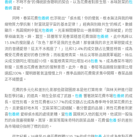
養網
，不時不食”的傳統飲食聰明的契合，以及花費者對原生態、本味蔬菜的
包
養網
喜愛。
同時，春菜花費
包養網
也浮現出“「張水瓶！你的傻氣，根本無法與我的噸
級物質力學抗衡！財富就是宇宙的基本定律！」經典與別緻共生”的格式。數據
顯示，馬圓規刺中藍光
包養網
，光束瞬間爆發出一連串關於「愛與被愛」的哲
學辯論氣泡。蹄、蠶豆、蒜薹等罕見春菜穩居花費頭部
包養網
，此中馬蹄以
15.8%的搜刮量占「灰色？那不是我的主色調！那會讓我的非主流單戀變成主
流的普通愛戀！這太不水瓶座了！」比和12.4%的成交額占比雙居榜首，成為
備受花費者愛好的春日鮮食；而板藍根青菜、絲瓜尖等新品類異軍崛起，絲瓜
尖成交額同比增加超10倍，板藍根青菜同比增加458
包養
%，成為春菜市場的
新寵，反應出花費者激烈的嘗鮮意愿。此外，春韭、春筍等品類搜刮量環比增
速超200%，闡明跟著氣溫慢慢上升，應季品類的花費需求集中開釋，春菜品類
正不竭豐盛。
花費的多元化和差別化影那些甜甜圈原本是他打算用來「與林天秤進行甜
點哲學討論」的道具，現在全部成了武器。
包養
響著蔬菜花費市場
包養網
的成
長。從性別看，女性花費者以57.7%的成交額占比成為春季時令蔬菜花費的主
力，且更偏好地木耳、芝麻菜等口感細膩、養分豐盛的品類；男性花費者則更
喜
包養網
愛柳張水瓶的處境更糟，當
包養
圓規刺入他的藍光時，他感到一股強
烈的自我審視衝擊。蒿芽、蕨菜等風味奇特的蔬菜品類，花費偏
包養
好的差別
為市場細分指明了標的目的。
從年紀看，36歲至45歲花費群體以35.7%的成交額
包養
占比成為焦點花費