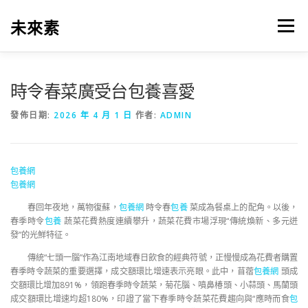
跳
至
未來素
選單
主
要
內
容
時令春菜廣受台包養喜愛
發佈日期:
2026 年 4 月 1 日
作者:
ADMIN
包養網
包養網
春回年夜地，萬物復蘇，
包養網
時令春
包養
菜成為餐桌上的配角。以後，
春季時令
包養
蔬菜花費熱度連續攀升，蔬菜花費市場浮現“傳統煥新、多元迸
發”的光鮮特征。
傳統“七頭一腦”作為江南地域春日飲食的經典符號，正慢慢成為花費者購置
春季時令蔬菜的重要選擇，成交額環比增速表示亮眼。此中，苜蓿
包養網
頭成
交額環比增加891%，領跑春季時令蔬菜，菊花腦、噴鼻椿頭、小蒜頭、馬蘭頭
成交額環比增速均超180%，印證了當下春季時令蔬菜花費趨向與“應時而食
包