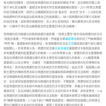
有光鮮的回應性，但與既有周遭的狀況法軌制的關系不明，且在調劑范圍上局
限于淨化防治範疇，基礎沒有表現天然生態維護範疇的題目。2014年修正周遭
的狀況維護法時，固然立法機關將其定位為“基本性、綜合性”法令，(13)但在軌
制挑選時仍然未能超出對政策自己的追蹤關心，缺少與周遭的狀況單行法軌制
的協同考量。如新增的總量把持、泥土淨化查詢拜訪、鄉村農業淨化防治等軌
制，只實用于淨化防治範疇甚至特定要素的淨化防治範疇。
受周遭的狀況維護法的軌制挑選尺度影響，“政策主要性”逐步成為周遭的狀況法
“我進去看看。”門外疲倦的聲音說道，然後藍玉華
講座場地
就听到了門被推開的
“咚咚”聲。基礎軌制的焦點特征，各項周遭的狀況治
交流
理政策的實行感化遭到
追蹤關心。若有學者以為，周遭的狀況維
共享會議室
護基礎法令軌制是指那些
具有嚴重意義和起重要感化的軌制。(14)也有學者以為，周遭的狀況法基礎軌制
是指在周遭的狀況維護治理中具有主導性和決議性感化的軌制。(15)嚴重意義、
重要感化以及主導性、決議性，均屬描寫周遭的狀況治理政策內在的事務的本
質特征，而非指向周遭的狀況法系統定位的情勢特征。由此可見，追蹤關心政
策主要性的傳統熟悉未區分周遭的狀況維護軌制與周遭的狀況法軌制。周遭的
狀況維護軌制是周遭的狀況治理政策的直接表現，承載法令系統內部的價值判
定，旨在尋求促進周遭的狀況維護的本質目的，不難變更；周遭的狀況法軌制
則是周遭的狀況法系統中具無形式感性的法令規范聚集，承載法令系統外部的
價值判定，旨在詳細化周遭的狀況法的立法目的與法令準繩，具有安寧性。(16)
從周遭的狀況維護軌制到周遭的狀況法軌制，需求顛末按照法令體系編碼規定
的“轉譯”經過歷程。(17)由于缺少“轉譯”經過歷程，傳統熟悉追蹤關心的政策主
要性已離開法令系統的外部視角，實質上是政策主導的內部尺度。