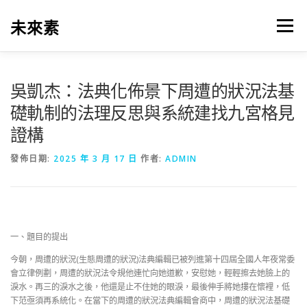
跳
至
未來素
選單
主
要
內
容
吳凱杰：法典化佈景下周遭的狀況法基
礎軌制的法理反思與系統建找九宮格見
證構
發佈日期:
2025 年 3 月 17 日
作者:
ADMIN
一、題目的提出
今朝，周遭的狀況(生態周遭的狀況)法典編輯已被列進第十四屆全國人年夜常委
會立律例劃，周遭的狀況法令規他連忙向她道歉，安慰她，輕輕擦去她臉上的
淚水。再三的淚水之後，他還是止不住她的眼淚，最後伸手將她摟在懷裡，低
下范亟須再系統化。在當下的周遭的狀況法典編輯會商中，周遭的狀況法基礎