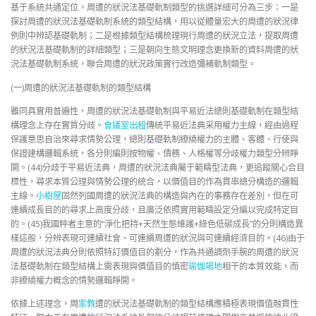
基于系統共通定位，周遭的狀況法基礎軌制類型的挑選詳細可分為三步：一是
探討周遭的狀況法基礎軌制系統的類型結構，用以從體量宏大的周遭的狀況律
例則中辨認基礎軌制；二是根據類型結構梳理現行周遭的狀況立法，提取周遭
的狀況法基礎軌制的詳細類型；三是朝向生態文明理念更換新的資料周遭的狀
況法基礎軌制系統，聯合周遭的狀況政策實行改造彌補軌制類型。
(一)周遭的狀況法基礎軌制的類型結構
雖同具實用普遍性，周遭的狀況法基礎軌制與平易近法總則基礎軌制在類型結
構理念上存在實質分歧。
會議室出租
傳統平易近法典采用權力主線，經由過程
保護意思自治來尋求情勢公理，總則基礎軌制繚繞權力的主體、客體、行使與
保證建構邏輯系統，各分則編則按物權、債務、人格權等分歧權力類型分辨睜
開。(44)分歧于平易近法典，周遭的狀況法典屬于範疇型法典，更追蹤關心合目
標性，尋求本質公理與情勢公理的統合，以價值目的作為貫串總分構造的邏輯
主線。
小樹屋
固然列國周遭的狀況法典的構造與內在的事務存在差別，但在可
連續成長目的的尋求上高度分歧，且廣泛依照實用範疇設定分編以完成特定目
的。(45)我國粹者主意的“淨化把持+天然生態維護+綠色低碳成長”的分則構造異
樣這般，分辨表現可連續社會、可連續周遭的狀況與可連續經濟目的。(46)由于
周遭的狀況法典分則依照特訂價值目的劃分，作為共通調劑手腕的周遭的狀況
法基礎軌制在類型結構上需表現與價值目的慎密
瑜伽場地
相干的本質效能，而
非繚繞權力概念的情勢邏輯睜開。
依據上述理念，周
家教
遭的狀況法基礎軌制的類型結構應積極表現價值融貫性