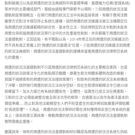
軌制被廣泛以為是周遭的狀況法典總則中與基礎準繩、基礎權力任務(管理系統)
等并列的主要構成部門，需經由過程專門章節予以規則。①但周遭的狀況法基
礎軌制是學理概念，在現行周遭的狀況立法中尚無直接表達，有賴于應用法教
義學方式對法令規范停止系統化建構。固然周遭的狀況維護法被立法機關定位
為周遭的狀況維護範疇的綜合性、基本性立法，但該律例定的法令軌制未能有
用整合與和諧周遭的狀況單行法中的大批重復性軌制，并非都屬于周遭的狀況
法基礎軌制。正因這般，有不雅點以為，2014年修正后的周遭的狀況維護法仍
然不具有真正意義上的“周遭的狀況基礎法”位置。②從周遭的狀況維護法到周遭
的狀況法典總則，周遭的狀況法基礎軌制的建構承當著周遭的狀況律例范系統
化的重擔。
周遭的狀況法基礎軌制不只是周遭的狀況律例范系統化的主要概念東西，也是
周遭的狀況政策法令化的焦點規范載體。跟著生態文明體系體例改造的推動，
我國不竭摸索新的周遭的狀況治理政策實行，對既有的周遭的狀況法系統構成
了沖擊。固然現行周遭的狀況立法尚存空缺，但在生態環保範疇法令已達30余
部確當下，加大力度已有系統的體系性、全體性、協異性已成立法任務重點。
③新的立法“必需能被整合進全部法次序的框架，合適憲法以及作為憲法基本的
價值準繩……防止對其他法範疇發生人們不盼望產生的或許將招致嚴重評價牴觸
的‘長途影響’”。④為此，周遭的狀況法學研討需在深刻懂得與反思已有系統的基
本上，接收政策立異結果，推動周遭的狀況法治扶植，周遭的狀況法基礎軌制
實際需擔此重擔。
嚴厲說來，現有的周遭的狀況法基礎軌制研討難認為周遭的狀況法系統化供給