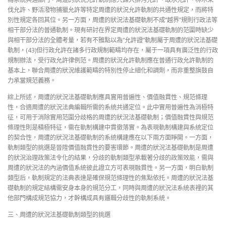
伐允許、野活潑物捕獵允許等特定周遭的狀況允許軌制的共通性規定，而將特
別性規定各回其位。另一方面，周遭的狀況法基礎軌制不成“越界”規則行政法等
相干部分法的普通軌制。現有研討在界定周遭的狀況法基礎軌制的范圍時缺少
與相干部分法的全體考量，若有不雅點以為“允許證”軌制屬于周遭的狀況法基礎
軌制，(43)但行政允許在諸多行政規制範疇均存在，屬于一項具有廣泛性的行政
規制辦法，受行政允許律例范。周遭的狀況允許軌制應在普通行政允許軌制的
基本上，聯合周遭的狀況維護範疇的特別性停止細化和調劑，而非重整旗鼓自
力承當規范義務。
綜上所述，周遭的狀況法基礎軌制應具實用普遍性、價值融貫性、規范條理
性，合適周遭的狀況法典編輯所需的系統共通定位。此中實用普遍性為消極特
征，可用于消除實用范圍分歧格的周遭的狀況法基礎軌制；價值融貫性與規范
條理性則是積極特征，需在軌制構建中貫徹落實。為表現軌制構建與系統定位
的契合性，周遭的狀況法基礎軌制的系統構建應在以下兩方面睜開。一方面，
軌制類型的挑選是晉陞價值融貫性的要害環節。周遭的狀況法基礎軌制是周遭
的狀況治理政策法令化的結果，分歧的軌制類型承載著分歧的政策效能，需與
周遭的狀況法的內涵價值系統彼此證立方可表現融貫性。另一方面，明白軌制
類型后，軌制規定的法典表達是確保規范條理性的焦點依托。周遭的狀況法基
礎軌制的規定結構需安身本身的規范分工，同時與周遭的狀況法系統表裡的其
他部門構成規范協力，才幹構成具有邏輯分歧性的軌制系統。
三、周遭的狀況法基礎軌制類型的挑選