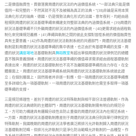
二是價值融貫性，貫徹落實周遭的狀況法的內涵價值系統。“一部法典只能是價
值同一和完整的，不然其就不克不及被稱為真正的法典。”(38)非論是采用本質
法典化形式的瑞典、德國，仍是情勢法典化形式的法國、意年夜利，均經由過
程規則周遭的狀況法基礎準繩來構建支持整部法典的內涵價值系統。(39)周遭的
狀況法基礎準繩不只外顯周遭的狀況法的內涵價值系統，(40)更需求經由過程軌
制化來完陳規范義務，(41)準繩與軌制之間的彼此支撐對晉陞系統的價值融貫性
具有主要意義。(42)作為周遭的狀況法軌制系統的共通部門，周遭的狀況法基礎
軌制是對周遭的狀況法基礎準繩的集中表達，也正由於有基礎準繩的支撐，周
遭的狀況
講座場地
法基礎軌制具
舞蹈教室
有超出單個周遭的狀況律例范的總體
直不雅與意義頭緒。周遭的狀況法基礎準繩的價值尋求需求經由過程基礎軌制
表達出來，周遭的狀況法基礎軌制也不克不及離開基礎準繩而自力存在。在全
體層面上，周遭的狀況法基礎準繩系統與周遭的狀況法基礎軌制系統彼此證
立；在個別層面上，固然兩者并非逐一對應，但一項周遭的狀況法基礎準繩應
至多詳細化為一項基礎軌制，一項周遭的狀況法基礎軌制也需至多取得一項基
礎準繩的支撐。
三是規范條理性，差別于周遭的狀況法特殊軌制與相干部分法普通軌制。作為
周遭的狀況法典總則的主體部門，周遭的狀況法基礎軌制需有明白的規范分
工，方可助力構建具有邏輯分歧性且防止重復的周遭的狀況法內在規范系統。
一方面，周遭的狀況法基礎軌制應差別于周遭的狀況法典分則與單行律例定的
特殊軌制。我國晚期的周遭的狀況法學者廣泛將排污允許軌制歸入周遭的狀況
法基礎軌制范疇，但排污允許軌制只是淨化防治範疇允許軌制的一品種型。作
為系統共通部門，周遭的狀況允許軌制應只歸入排污允許、取水允許、林木采