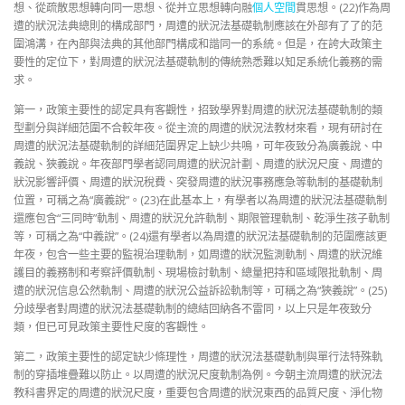
想、從疏散思想轉向同一思想、從并立思想轉向融
個人空間
貫思想。(22)作為周
遭的狀況法典總則的構成部門，周遭的狀況法基礎軌制應該在外部有了了的范
圍鴻溝，在內部與法典的其他部門構成和諧同一的系統。但是，在誇大政策主
要性的定位下，對周遭的狀況法基礎軌制的傳統熟悉難以知足系統化義務的需
求。
第一，政策主要性的認定具有客觀性，招致學界對周遭的狀況法基礎軌制的類
型劃分與詳細范圍不合較年夜。從主流的周遭的狀況法教材來看，現有研討在
周遭的狀況法基礎軌制的詳細范圍界定上缺少共鳴，可年夜致分為廣義說、中
義說、狹義說。年夜部門學者認同周遭的狀況計劃、周遭的狀況尺度、周遭的
狀況影響評價、周遭的狀況稅費、突發周遭的狀況事務應急等軌制的基礎軌制
位置，可稱之為“廣義說”。(23)在此基本上，有學者以為周遭的狀況法基礎軌制
還應包含“三同時”軌制、周遭的狀況允許軌制、期限管理軌制、乾淨生孩子軌制
等，可稱之為“中義說”。(24)還有學者以為周遭的狀況法基礎軌制的范圍應該更
年夜，包含一些主要的監視治理軌制，如周遭的狀況監測軌制、周遭的狀況維
護目的義務制和考察評價軌制、現場檢討軌制、總量把持和區域限批軌制、周
遭的狀況信息公然軌制、周遭的狀況公益訴訟軌制等，可稱之為“狹義說”。(25)
分歧學者對周遭的狀況法基礎軌制的總結回納各不雷同，以上只是年夜致分
類，但已可見政策主要性尺度的客觀性。
第二，政策主要性的認定缺少條理性，周遭的狀況法基礎軌制與單行法特殊軌
制的穿插堆疊難以防止。以周遭的狀況尺度軌制為例。今朝主流周遭的狀況法
教科書界定的周遭的狀況尺度，重要包含周遭的狀況東西的品質尺度、淨化物