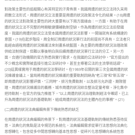
對政策主要性的追蹤關心有其特定的汗青佈景。我國周遭的狀況立法持久采用
疏散立法形式，周遭的狀況立法重要是周遭的狀況政策法令化的結果。(18)周遭
的狀況立法對政策主要性的誇大重要有以下兩方面緣由：一方面，有助于在周
遭的狀況立法不完整的時期敏捷彌補軌制空缺。作為周遭的狀況立法后發國
度，我國的周遭的狀況立法受本國周遭的狀況法影響，一開端就有系統構建的
意圖。(19)在起步階段，周全制訂周遭的狀況單行法的前提尚不具有，立法者只
能經由過程周遭的狀況維護法來刻畫系統藍圖，為主要的周遭的狀況治理政策
供給法制保證，但難以事後明白與后續周遭的狀況單行立法的分工。另一方
面，合適行政機關的官方熟悉與實行需求。在我國的公法研討中，“官方提出的
不少概念和實際被直接引進公法研討中，甚至主導著公法的主流學術話語”，
(20)這異樣實用于周遭的狀況法學研討。在1989年召開的第三次全國周遭的狀
況維護會議上，當局將周遭的狀況維護的重要軌制回納為“老三項”和“新五項”，
即周遭的狀況影響評價、“三同時”、排污免費軌制，以及排污允許證、期限管
理、周遭的狀況維護目的義務、城市周遭的狀況綜合整治定量考察、淨化集中
把持軌制。在官方的強力推進下，“以上周遭的狀況治理軌制經法令確認，已上
升為周遭的狀況法的基礎軌制，組成周遭的狀況法的主體內在的事務”。(21)
(二)周遭的狀況法典編輯佈景下傳統熟悉的缺乏
在周遭的狀況法典編輯的佈景下，對周遭的狀況法基礎軌制的傳統熟悉亟待反
思。法典化的焦點是法令規范的系統化，法典編輯需求從單行法思想向法典化
思想轉化，包含從多中間思想轉向基本性思想、從碎片化思想轉向系統性思