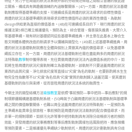
特征，努力于在周遭的狀況法系統外部的分歧規范條理之間樹立普遍的彼此證
立關系，構成具有興趣義頭緒的內涵聯繫關係。(47)一方面，周遭的狀況法基礎
軌制應取得基礎準繩的支撐。可連續成長是周遭的狀況法尋求的目標性價值，
周遭的狀況法基礎準繩則表現尋求目標性價值所必須的東西性價值，為軌制
design供給更為直接的價值基本。(48)在可連續成長目的下，現行周遭的狀況
維護法第5條已確立維護優先、預防為主、綜合管理、傷害損失擔責、大眾介入
等基礎準繩。現有研討基礎認同這些基礎準繩進典，并主意在此基本上聯合生
態文明體系體例改造的新請求予以彌補與類型化。(49)若上述基礎準繩進典，周
遭的狀況法基礎軌制就應在全體與個別上貫徹其內蘊的價值尋求，以免基礎準
繩孤立存在。另一方面，周遭的狀況法基礎軌制也需在盡能夠多的周遭的狀況
法特殊軌
教學
制中獲得表現，充任貫徹周遭的狀況法內涵價值系統的中介。如
若將生態周遭的狀況尺度軌制確立為基礎軌制，該軌制不只要涵蓋周遭的狀況
東西的品質尺度、淨化排放尺度等直接以“尺度”為名的軌制，也要斟酌將水生生
物完全性指數等不以“尺度”為名但具“尺度”實質的軌制歸入涵蓋范圍，使其遭到
基礎軌制的指引與束縛，從而晉陞周遭的狀況法系統的融貫性。
今朝主流的類型結構方法
瑜伽教室
是依照“事前預防—事中把持—事后應對”的規
制環節邏輯構建基礎軌制系統，(50)晦氣于凸顯周遭的狀況法基礎軌制與基礎準
繩之間的價值聯繫關係，也難以周全涵蓋周遭的狀況法特殊軌制。一是預防為
主準繩未能貫串全部旅程。事前預防是周遭的狀況法軌制的配合價值尋求，而
非單一的規制環節。如排污允許等事中把持軌制具有消除分歧格排污者的預防
效能，突發周遭的狀況事務應對等事后應對軌制異樣包括風險把持、應急預備
等預防要素。二是維護優先準繩缺少軌制依托。周遭的狀況計劃軌制具有分歧