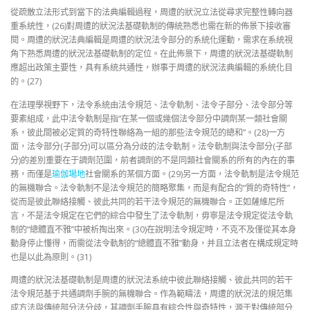
從疏散立法形式到當下的法典編輯過程，周遭的狀況立法從尋求完整性轉向器
重系統性，(26)對周遭的狀況法基礎軌制的傳統熟悉也需在新的佈景下接收審
閱。周遭的狀況法典編輯是周遭的狀況法令部分的系統化運動，需求在系統視
角下熟悉周遭的狀況法基礎軌制的定位。在此佈景下，周遭的狀況法基礎軌制
應超出政策主要性，具有系統共通性，辦事于周遭的狀況法典編輯的系統化目
的。(27)
在法理學視野下，法令系統由法令規范、法令軌制、法令子部分、法令部分等
要素組成，此中法令軌制是指“在某一個或幾個法令部分中調劑某一類社會關
系，彼此間被必定質的奇特性聯絡為一組的那些法令規范的總和”。(28)一方
面，法令部分(子部分)可以區分為分歧的法令軌制。法令軌制與法令部分(子部
分)的差別重要在于調劑范圍，前者調劑的不是同類社會關系的所有的內在的事
務，而僅是
瑜伽場地
社會關系的某個方面。(29)另一方面，法令軌制是法令規范
的無機聯合。法令軌制不是法令規范的簡略聚集，而是有配合的“質的奇特性”，
從而是彼此聯絡接觸、彼此共同的若干法令規范的無機聯合。正如薩維尼所
言，不是法令規定在它們的綜合中發生了法令軌制，毋寧是法令規定從法令軌
制的“總體直不雅”中被析掏出來。(30)在說明法令規定時，不克不及僅從其本身
動身停止懂得，而需從法令軌制的“總體直不雅”動身，并且立法者在構成規定時
也是以此為原則。(31)
周遭的狀況法基礎軌制是周遭的狀況法系統中彼此聯絡接觸、彼此共同的若干
法令規范基于共通調劑手腕的無機聯合。作為範疇法，周遭的狀況法的規范集
成方法與傳統部分法分歧，其調劑手腕具有綜合性與奇特性，源于對傳統部分