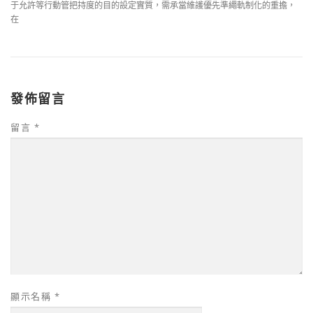
于允許等行動管把持度的目的設定實質，需承當維護優先準繩軌制化的重擔，
在
發佈留言
留言
*
顯示名稱
*