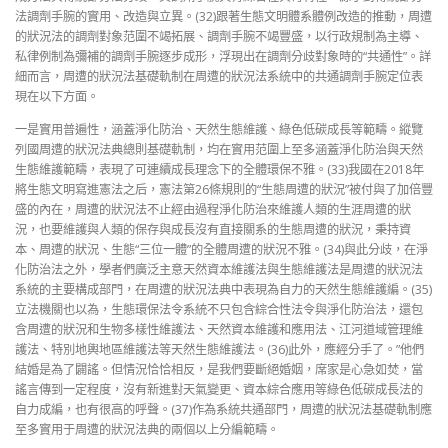
法調劑手腕的實用、改造與立異。(32)跟著生態文明體系體例改造的推動，周遭
的狀況法的調劑對象范圍不竭拓展、調劑手腕不竭豐盛，以行政規制為主導、
私律例制為彌補的調劑手腕逐步成形，浮現出在調劑分歧對象時的“共通性”。詳
細而言，周遭的狀況法基礎軌制在周遭的狀況法系統中的共通調劑手腕定位表
現在以下方面。
一是實用普遍性，涵蓋淨化防治、天然生態維護、綠色低碳成長等範疇。縱覽
列國周遭的狀況法典總則基礎軌制，均在實用范圍上至多涵蓋淨化防治與天然
生態維護範疇，表現了可連續成長理念下的全體環保不雅。(33)我國在2018年
將生態文明寫進憲法之后，憲法第26條規則的“生態周遭的狀況”被付與了加倍豐
盛的內在，周遭的狀況法不止經由過程淨化防治來維護人類的生涯周遭的狀
況，也要維護與人類的保存與成長沒有直接關系的生態周遭的狀況，秉持資
本、周遭的狀況、生態“三位一體”的全體周遭的狀況不雅。(34)與此分歧，在淨
化防治法之外，學者們廣泛主意天然資本維護法與生態維護法是周遭的狀況法
系統的主要構成部門，在周遭的狀況法典中表現為自力的天然生態維護編。(35)
立法機關也以為，生態環保法令系統不只包含綜合性法令與淨化防治法，還包
含周遭的狀況和生物多樣性維護法、天然資本維護和應用法、江河道域管理維
護法、特別地輿地區維護法等天然生態維護法。(36)此外，應經分手了。”他們
結婚是為了闢謠。但情況恰恰相反，是我們要斷絕婚姻，席家是心急如焚，當
謠言傳到一定程度，沒有新進對天氣變更、資本綜合應用等綠色低碳成長法的
自力成編，也有很高的呼聲。(37)作為系統共通部門，周遭的狀況法基礎軌制應
至多實用于周遭的狀況法典的兩個以上分編範疇。