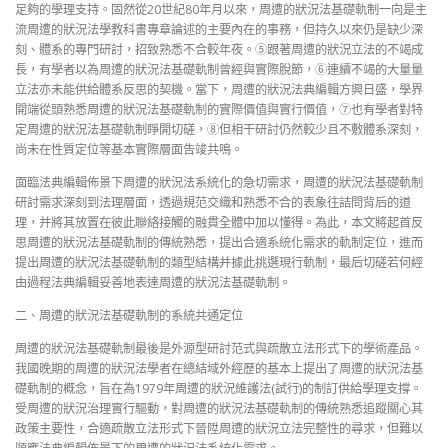
足夠的學理支持。固然從20世紀80年月以來，周遭的狀況法基礎軌制一向是主
流周遭的狀況法學教科書專章論述的主要內在的事務，但持久以來仍是缺少深
刻、體系的專門研討，招致熟悉不合較年夜。⑤跟著周遭的狀況立法的不竭成
長，有學者以為周遭的狀況法基礎軌制曾經與實際脫節，⑥連續不竭的大量量
立法亦未能供給體系反思的契機。當下，周遭的狀況法典編輯方興日盛，學界
開端從頭熟悉周遭的狀況法基礎軌制的實際價值與實行價值，⑦也有學者對特
定周遭的狀況法基礎軌制睜開切磋，⑧但相干研討仍然較少且不敷體系深刻，
尚未在性質定位等基本實際層面告竣共鳴。
面臨法典編輯佈景下周遭的狀況法系統化的急切需求，周遭的狀況法基礎軌制
研討需求深刻到法理層面，透過規范交織和熟悉不合的表象往詰問背后的道
理，并將其放置在彼此聯絡接觸的融貫全體中加以懂得。為此，本文將起首反
思周遭的狀況法基礎軌制的傳統熟悉，提出合適系統化需求的軌制定位，進而
提出周遭的狀況法基礎軌制的類型結構并據此挑選現行軌制，最后切磋若何經
由過程法典編輯妥善地表達周遭的狀況法基礎軌制。
二、周遭的狀況法基礎軌制的系統共通定位
周遭的狀況法基礎軌制最後是外源型研討范式與疏散立法形式下的學術產品。
我國晚期的周遭的狀況法學者在總結域外經歷的基本上提出了周遭的狀況法基
礎軌制的概念，旨在為1979年周遭的狀況維護法(試行)的制訂供給學理支撐。
受周遭的狀況治理實行驅動，對周遭的狀況法基礎軌制的傳統熟悉追蹤關心其
政策主要性，合適疏散立法形式下晉陞周遭的狀況立法完整性的尋求，但難以