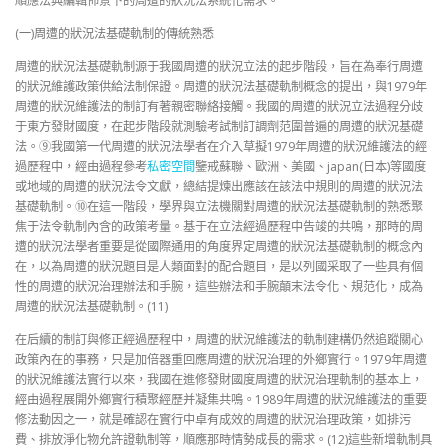
順應法典編輯佈景下的周遭的狀況法系統化需求。
(一)周遭的狀況法基礎軌制的傳統熟悉
周遭的狀況法基礎軌制源于我國周遭的狀況立法的起步階段，旨在為奉行周遭
的狀況維護政策供給法制保證。周遭的狀況法基礎軌制概念的提出，與1979年
周遭的狀況維護法的制訂有著親密聯絡接觸。我國的周遭的狀況立法過程分歧
于東方發財國度，在起步階段就測驗考試制訂調劑范圍普遍的周遭的狀況基礎
法。⑨我國第一代周遭的狀況法學者在介入草擬1979年周遭的狀況維護法的經
過歷程中，經由過程參考
私密空間
鑒戒蘇聯、歐洲、美國、japan(日本)等國度
或地域的周遭的狀況法令文獻，總結提煉出應該在該法中規則的周遭的狀況法
基礎軌制。⑩在這一階段，學界與立法機關對周遭的狀況法基礎軌制的熟悉聚
焦于法令軌制內含的政策考量。基于在立法經過歷程中告竣的共鳴，那時的周
遭的狀況法學者重要是從國際通用的角度界定周遭的狀況法基礎軌制的概念內
在，以為周遭的狀況題目是人類面對的配合題目，是以列國采取了一些具有個
性的周遭的狀況治理辦法和手腕，這些辦法和手腕顛末法令化、規范化，成為
周遭的狀況法基礎軌制。(11)
在后續的制訂與修正經過歷程中，周遭的狀況維護法的軌制建構仍然追蹤關心
政策內在的事務，只是加倍器重回應周遭的狀況治理的外鄉實行。1979年周遭
的狀況維護法實行以來，我國在進修發財國度周遭的狀況治理軌制的基本上，
經由過程展開外鄉實行積聚經歷并凝集共鳴。1989年周遭的狀況維護法的重要
修法動因之一，就是確認在實行中卓有成效的周遭的狀況治理政策，如排污
費、排放淨化物允許證軌制等，順應那時情勢成長的需求。(12)這些新增軌制具