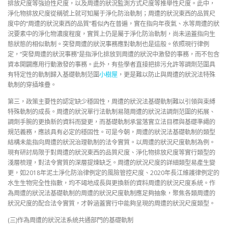
排放尺度等強迫性尺度，以及周遭的狀況監測方式尺度等推舉性尺度。此中，
淨化物排放尺度從稱號上就可知屬于淨化防治軌制；周遭的狀況東西的品質尺
度中的“周遭的狀況東西的品質”看似內在普遍，實在指向年夜氣、水等周遭的狀
況要素中的淨化物濃度程度，實質上仍是屬于淨化防治軌制，尚未涵蓋指向生
態狀態的相似軌制。突發周遭的狀況事務應對軌制也是這般。依照現行律例
定，“突發周遭的狀況事務”是指淨化排放到周遭的狀況中激發的事務，而不包含
資本開闢應用行動激發的事務。此外，有些學者直接把排污允許等調劑范圍具
有特定性的軌制歸入基礎軌制范圍
小樹屋
，更是難以防止與周遭的狀況法特殊
軌制的穿插堆疊。
第三，政策主要性的認定缺少穩固性，周遭的狀況法基礎軌制難以引領與束縛
特殊軌制的成長。周遭的狀況單行法軌制易隨周遭的狀況法調劑范圍的拓展、
調劑手腕的更換新的資料而變更，而基礎軌制承當落實立法目標與基礎準繩的
規范義務，應該具有必定的穩固性。可是今朝，周遭的狀況法基礎軌制的類型
結構未能指向周遭的狀況治理軌制的法令實質。以周遭的狀況尺度軌制為例。
現有研討局限于對周遭的狀況東西的品質尺度、淨化物排放尺度等實行類型的
淺層梳理，對法令實質的深層提煉缺乏。周遭的狀況尺度的詳細類型易產生變
更，如2018年泥土淨化防治律例定的風險管控尺度、2020年長江維護律例定的
水生生物完全性指數，均不竭地成長與更換新的資料周遭的狀況尺度系統。作
為周遭的狀況法基礎軌制的周遭的狀況尺度軌制應足夠抽象，聚焦各類周遭的
狀況尺度的配合法令實質，才幹涵蓋實行中能夠呈現的周遭的狀況尺度類型。
(三)作為周遭的狀況法系統共通部門的基礎軌制