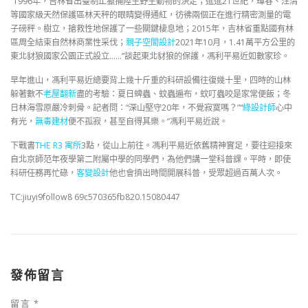
“1996年，吉林省出臺制止獵捕陸生野生動物的決定；進進21世紀，琿春、汪清
等國家級天然保護區林天秤的眼睛變得通紅，彷彿兩個正在進行精密測量的電
子磅秤。樹立，搶救性地保護了一些關鍵棲息地；2015年，吉林省重點國有林
區周全結束自然林商業性采伐；
親子空間設計
2021年10月，1.41萬平方公里的
東北豺狼國家公園正式設立……”談起東北豺狼的保護，馮利平易近如數家珍。
早年進山，馮利平易近總要背上幾十斤重的科研設備往復幾十里，四時的山林
躲著數不
老屋翻新
盡的考驗：夏日蜱蟲、蚊蟲遍布，蚊叮蟲咬是家常便飯；冬
日林海雪原嚴冷刺骨。記者問：“深山堅守20年，不覺寂寞嗎？”“
綠設計師
心中
有光，
無毒建材
便不孤寂，甚至自得其樂。”馮利平易近說。
下戰書
THE R3 寓所
3點，從山上前往。馮利平易近依舊精神實足，要往迎接來
自北京師范年夜學第二附屬中學的同學們，為他們講一堂科普課。平時，即使
科研任務再忙碌，
客變設計
他也會擠出時間開展科普，受眾超過百萬人次。
TC:jiuyi9follow8 69c570365fb820.15080447
發佈留言
留言
*