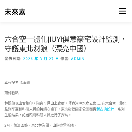
跳
至
未來素
選單
主
要
內
容
六合空一體化JIUYI俱意豪宅設計監測，
守護東北豺狼（漂亮中國）
發佈日期:
2026 年 3 月 27 日
作者:
ADMIN
本報記者 孟海鷹
頭條看點
林間顯現山君腳印，隔窗可見山上鹿群，琿春河畔水鳥云集……在六合空一體化
監測平臺和科研人員的持續守護下，東北豺狼國家公園獲得
新古典設計
一系列
生態結果，記者跟隨科研人員進行了探訪。
3月，氣溫回熱。東北林海間，山巒冰雪漸融。