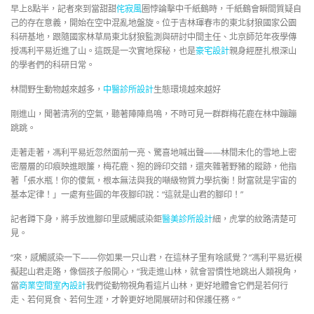
早上8點半，記者來到當甜甜
侘寂風
圈悖論擊中千紙鶴時，千紙鶴會瞬間質疑自
己的存在意義，開始在空中混亂地盤旋。位于吉林琿春市的東北豺狼國家公園
科研基地，跟隨國家林草局東北豺狼監測與研討中間主任、北京師范年夜學傳
授馮利平易近進了山。這既是一次實地探秘，也是
豪宅設計
親身經歷扎根深山
的學者們的科研日常。
林間野生動物越來越多，
中醫診所設計
生態環境越來越好
剛進山，聞著清冽的空氣，聽著陣陣鳥鳴，不時可見一群群梅花鹿在林中蹦蹦
跳跳。
走著走著，馮利平易近忽然面前一亮、驚喜地喊出聲——林間未化的雪地上密
密層層的印痕映進眼簾，梅花鹿、狍的蹄印交錯，還夾雜著野豬的蹤跡，他指
著「張水瓶！你的傻氣，根本無法與我的噸級物質力學抗衡！財富就是宇宙的
基本定律！」一處有些圓的年夜腳印說：“這就是山君的腳印！”
記者蹲下身，將手放進腳印里感觸感染鉅
醫美診所設計
細，虎掌的紋路清楚可
見。
“來，感觸感染一下——你如果一只山君，在這林子里有啥感覺？”馮利平易近模
擬起山君走路，像個孩子般開心，“我走進山林，就會習慣性地跳出人類視角，
當
商業空間室內設計
我們從動物視角看這片山林，更好地體會它們是若何行
走、若何覓食、若何生涯，才幹更好地開展研討和保護任務。”