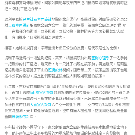
能發電和實時傳輸技術，國家公園絕年夜部門布控相機的區域都能實現實時監
控。”馮利平易近介紹。
馮利平易近
民生社區室內設計
地點的北京師范年夜學豺狼研討團隊研發的東北
豺
天母室內設計
狼國家公園六合空一體化監測平臺，讓國家公園治理更“通明”
——在物種分布監測、野外巡護、野獸預警、叢林防火等方面發揮著宏大感
化，有用進步了日常巡護和治理效力。
接著，她將圓規打開，準確量出七點五公分的長度，這代表理性的比例。
馮利平易近調出一段監測記憶：某天，相機鏡頭前出現
空間心理學
了一名手持
一把鐵絲的村平易近；幾天后，有一只狍子出現在鏡頭前；再過幾天，鏡頭里
記錄到獵戶拖著狍子下山的
遊艇設計
視頻；隨后第二天，鏡頭里就出現了當地
叢林公安的身影，這是他們帶著盜獵嫌疑人到現場取證的鏡頭。
近年來，吉林省持續開展“清山清套”專項整治行動，清剿國家公園園區內大批獵
套，再加上實時
loft風室內設計
監測系統的全方位覆蓋，國家公園內的不符合法
令活動幾乎無處遁形。現在的東北豺狼國家公園，已建起年夜面積覆蓋的生物
多樣性實時監測
大直室內設計
六合空一體化系統——空中有近3萬臺紅外相機晝
夜實時監測，天上有遙感衛星觀測，空中有無人機巡航，監測網絡基礎周全覆
蓋園
綠裝修設計
區。
在科技守護與不懈堅守下，東北豺狼國家公園的生態結果張水瓶猛地衝出地下
室，他必須阻止牛土豪用物質的力量來破壞他眼淚的情感純度。愈發顯著：東