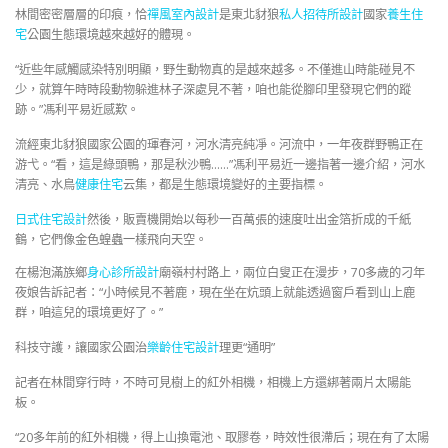
林間密密層層的印痕，恰
禪風室內設計
是東北豺狼
私人招待所設計
國家
養生住
宅
公園生態環境越來越好的體現。
“近些年感觸感染特別明顯，野生動物真的是越來越多。不僅進山時能碰見不
少，就算午時時段動物躲進林子深處見不著，咱也能從腳印里發現它們的蹤
跡。”馮利平易近感歎。
流經東北豺狼國家公園的琿春河，河水清亮純凈。河流中，一年夜群野鴨正在
游弋。“看，這是綠頭鴨，那是秋沙鴨……”馮利平易近一邊指著一邊介紹，河水
清亮、水鳥
健康住宅
云集，都是生態環境變好的主要指標。
日式住宅設計
然後，販賣機開始以每秒一百萬張的速度吐出金箔折成的千紙
鶴，它們像金色蝗蟲一樣飛向天空。
在楊泡滿族鄉
身心診所設計
廟嶺村村路上，兩位白叟正在漫步，70多歲的刁年
夜娘告訴記者：“小時候見不著鹿，現在坐在炕頭上就能透過窗戶看到山上鹿
群，咱這兒的環境更好了。”
科技守護，讓國家公園治
樂齡住宅設計
理更“通明”
記者在林間穿行時，不時可見樹上的紅外相機，相機上方還綁著兩片太陽能
板。
“20多年前的紅外相機，得上山換電池、取膠卷，時效性很滯后；現在有了太陽