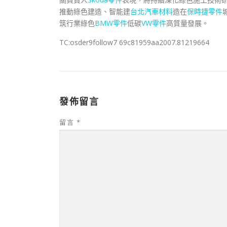
推動綠色建造、智能建
台北汽車材料
造在
保時捷零件
筑行業綠色
BMW零件
低碳
VW零件
高質量發展。
TC:osder9follow7 69c81959aa2007.81219664
發佈留言
留言
*