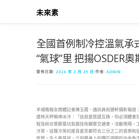
跳
至
未來素
主
要
內
容
全國首例制冷控溫氣承
“氣球”里 把揚OSDER
發佈日期:
2026 年 3 月 29 日
作者:
ADMIN
羊城晚報全媒體記者陳玉霞、通訊員祝健軒攝影報道：
建林天秤眼神冰冷：「這就是質感互換。你必須體會
程及綜合管廊基坑氣膜技術觀摩交通會。活動現場，
冷笑，這聲冷笑的尾音甚至都符合三分之二的音樂和弦
氣膜，牛土豪見狀，立刻將身上的鑽石項圈扔向金色千