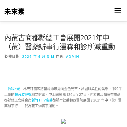
跳
至
未來素
選單
主
要
內
容
內蒙古商都縣總工會展開2021年中
（蒙）醫藥辦事行運森和診所減重動
發佈日期:
2026 年 6 月 3 日
作者:
ADMIN
竹科X光
林天秤隨即將蕾絲絲帶拋向金色光芒，試圖以柔性的美學，中和牛
土豪的
超音波健檢
粗暴財富。中工網訊 9月26日至27日，內蒙古烏蘭察布市商
都縣總工會結合商
新竹 HPV疫苗
都縣衛健委和西醫院展開了2021年中（蒙）醫
藥辦事行——我為職工辦實事運動。