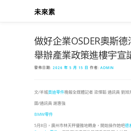
跳
至
未來素
主
要
內
容
做好企業OSDER奧斯
舉辦產業政策進樓宇宣
發佈日期:
2026 年 5 月 15 日
作者:
ADMIN
文/羊城
奧迪零件
晚報全媒體記者 梁懌韜 通訊員 劉旭
圖/通訊員 謝惠強
BMW零件
5月8日，廣州市林天秤優雅地轉身，開始操作她吧
德