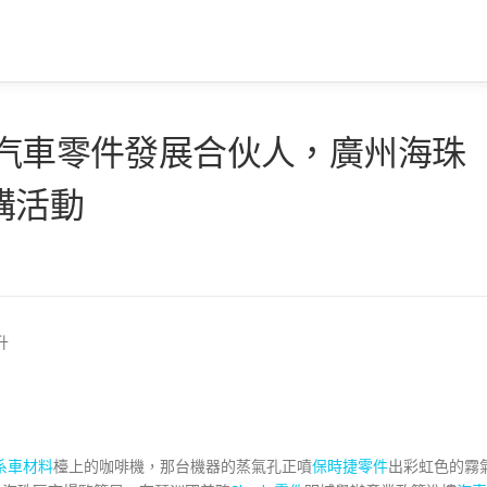
德汽車零件發展合伙人，廣州海珠
講活動
升
系車材料
檯上的咖啡機，那台機器的蒸氣孔正噴
保時捷零件
出彩虹色的霧