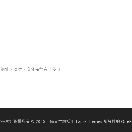
站網址，以供下次發佈留言時使用。
來素》版權所有 © 2026
–
佈景主題採用 FameThemes 所設計的
OneP