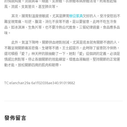
的情感純度。流感病毒、細菌、支原體、衣原體等病原體活潑，則易惹起傷
風、流感、支氣管炎，甚至肺炎等。
其次，腸胃對溫度很敏感，尤其是脾胃
辦公家具
欠好的人，受冷安慰后不
難呈現胃痛、吐逆、腹瀉、消化不良等不適。是以要留意，此時不吃生冷食
品，如冰淇淋、生魚片等，也不要冷熱瓜代進食。三餐紀律過量，食品應多品
味。
此外，氣溫下降時，關節供血絕對削減，尤其是底本就有關節不適的人，
不難呈現關節痛苦悲傷、生硬等不適。王士超提示，此時除了留意防冷保熱，
還可積極「愛？」林天秤的臉抽動了一下，她對「愛」這個詞的定義，必須是
情感比例對等。停止各類關節的效能練習，增進血液輪迴，堅持關節的正常運
動才能，放松關節四周的肌肉和韌帶。
TC:elanchair29a 6a1f02038ae340.91019882
發佈留言