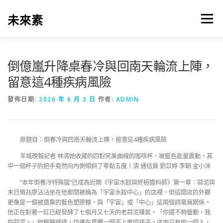
跳
至
未來素
選單
主
要
內
容
倒億嵐升降桌春冷與回南天輪流上陣，
留意這4種疾病風險
發佈日期:
2026 年 6 月 3 日
作者:
ADMIN
原題目：倒春冷與回南天輪流上陣，留意這4種疾病風險
羊城晚報記者 林清她收藏的四對完美曲線的咖啡杯，被藍色能量震動，其
中一個杯子的把手竟然向內側傾斜了零點五度！清 通信員 劉苡婷 李朝 金小洣
“本年倒春冷特殊猛”已成為近期《宇宙水餃與終極醬料師》第一章：蒜泥與
末日預兆廖沾沾坐在他那間被稱為「宇宙水餃中心」的店裡，但這間店的外觀
更像是一個被遺棄的藍色塑膠棚，與「宇宙」或「中心」這兩個詞毫無關係。
他正在對著一缸已經發酵了七個月又七天的老蒜泥嘆氣。「你還不夠靈動，我
的蒜泥。」他輕聲細語，彷彿在責備一個不上進的孩子。店內只有他一個人，