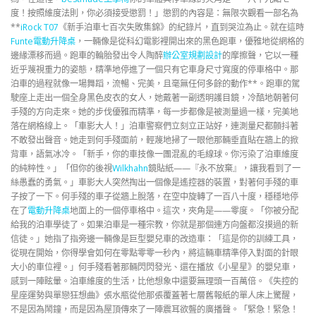
度！按照維度法則，你必須接受懲罰！」懲罰的內容是：無限次觀看一部名為
**
iRock T07
《新手泊車七百次失敗集錦》的紀錄片，直到哭泣為止。就在這時
Funte電動升降桌
，一輛像是從科幻電影裡開出來的黑色跑車，優雅地從網格的
邊緣漂移而過。跑車的輪胎發出令人陶醉
辦公室規劃設計
的摩擦聲，它以一種
近乎蔑視重力的姿態，精準地停進了一個只有它車身尺寸寬度的停車格中。那
泊車的過程就像一場舞蹈，流暢、完美，且毫無任何多餘的動作**。跑車的駕
駛座上走出一個全身黑色皮衣的女人，她戴著一副透明護目鏡，冷酷地朝著何
手殘的方向走來。她的步伐優雅而精準，每一步都像是被測量過一樣，完美地
落在網格線上。「車影大人！」泊車警察們立刻立正站好，連測量尺都顫抖著
不敢發出聲音。她走到何手殘面前，輕蔑地掃了一眼他那輛垂直貼在牆上的掀
背車，語氣冰冷。「新手，你的車技像一團混亂的毛線球。你污染了泊車維度
的純粹性。」「但你的後視
Wilkhahn
鏡貼紙——『永不放棄』，讓我看到了一
絲愚蠢的勇氣。」車影大人突然掏出一個像是遙控器的裝置，對著何手殘的車
子按了一下。何手殘的車子從牆上脫落，在空中旋轉了一百八十度，穩穩地停
在了
電動升降桌
地面上的一個停車格中。這次，夾角是——零度。「你被分配
給我的泊車學徒了。如果泊車是一種宗教，你就是那個連方向盤都沒摸過的新
信徒。」她指了指旁邊一輛像是巨型嬰兒車的改造車：「這是你的訓練工具，
從現在開始，你得學會如何在零點零零一秒內，將這輛車精準停入對面的針眼
大小的車位裡。」何手殘看著那輛閃閃發光、還在播放《小星星》的嬰兒車，
感到一陣眩暈。泊車維度的生活，比他想象中還要無理頭一百萬倍。《失控的
星座運勢與單戀狂想曲》張水瓶從他那張覆蓋著七層舊報紙的單人床上驚醒，
不是因為鬧鐘，而是因為屋頂傳來了一陣震耳欲聾的廣播聲。「緊急！緊急！