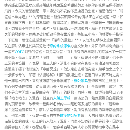
連蒼蠅都因為難以忍受那股陳年蒜頭混合著鐵鏽與淡淡絕望的味道而選擇繞道
飛行。今天的營業額是：零。廖沾沾不安的不是店裡的生意，而是他對**「蒜
泥成本焦慮症」**的深層恐懼。新鮮蒜頭每公斤的價格正在以超光速上漲，如
果再這樣下去，他引以為傲的「靈魂蒜泥」將難以為繼。他拿著一把被磨得光
滑、閃耀著不祥光芒的小銀勺，從缸底撈起一坨濃稠的、顏色介於灰綠與土黃
之間的發酵物。這蒜泥被他照顧得像稀世珍寶，每隔三小時，他就要用手指彈
一下缸邊，確保它能感受到**「溫和的震動」**，以助其在精神上達到圓滿。
就在廖沾沾專注於與蒜泥進行
綠的系統傢俱
心靈交流時，外面的世界開始發出
一些不
COFO
對勁的信號。首先是聲音。街上所有的汽車喇叭同時發出了一個持
續不斷、低沉且潮濕的「咕嚕——咕嚕——」聲。這聲音不是引擎聲，也不是
正常的鳴笛聲，而像是一個巨大的、消化不良的胃在哀嚎。廖沾沾皺著眉頭，
這嚴重干擾了他蒜泥的「寧靜冥想」。他決定出去看個究竟，順手從桌上拿了
一張髒兮兮的，印著《沾醬秘笈》封面的皺衛生紙，塞進口袋以備不時之需。
他一腳踏出店門，立刻被眼前的景象震驚了。
辦公家具
整條城市的主幹道上，
數百個交通信號燈，從東邊到西邊，從高架橋到巷弄口，全部變成了綠燈。它
們不是交替閃爍，而是固定在「通行」的狀態，同時，每一個燈箱都發出了那
種「咕嚕咕嚕」的聲音，並且有
人體工學椅
一層淡淡的、熱氣騰騰的白霧從燈
箱的頂部冒出，散發出一種難以名狀的——麵粉蒸煮過頭的氣味。「麵粉焦
慮？還是過度發酵？」廖沾沾是個醬料學家，對所有食物相關的氣味都極度敏
感。他聞出來了，這是一種只有在極
歐凌辦公家具
度巨大的麵團因為壓力過大
而散發出的氣味。街上的行人陷入了混亂。汽車不知道該走還是該停，因為無
論從哪個方向看，都是綠燈。一個穿著西裝的男人小心翼翼地把車停在路中