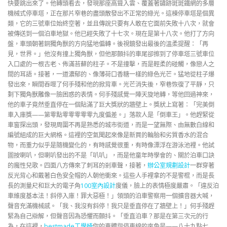
快要跳出來了。他轉頭看去，發現那座高聳入雲、覆蓋著鏽跡斑斑鐵網的多層
機械式停車塔，正在那片窄巷的盡頭散發出不正常的綠光。這棟停車塔是個異
類，它的三號車位始終空著，並且傳說只要有人敢在它面前失敗十八次，就會
被傳送到一個泊車地獄。他已經失敗了十七次。現在是第十八次。他打了方向
盤，車頭朝著銅獨角獸的方向猛地偏轉。後視鏡發出最後的溫柔提醒：「再
見，世界。」他沒有撞上獨角獸，但他那顫抖的車尾卻擦到了停車塔三號車位
入口處的一根古老、佈滿苔蘚的柱子。不是撞擊，而是輕柔的碰觸，像戀人之
間的耳語。接著，一道濃郁的、像薄荷口香糖一樣的綠色光芒。猛地從柱子爆
發出來，瞬間吞噬了何手殘和他的掀背車。光芒消失後，窄巷恢復了平靜，只
剩下獨角獸雕像一臉困惑的表情。何手殘感覺一陣天旋地轉，等他回過神來，
他的車子竟然垂直停在一個貼滿了巨大獎狀的牆壁上。獎狀上寫著：「完美倒
車入庫獎——第零點零零零零零九度偏差。」落款人是「倒車王」。他趕緊從
車窗探出頭，發現周圍不再是熟悉的城市街道，而是一望無際、由無數白線和
編號組成的巨大網格。這裡的空氣聞起來像是新買的輪胎和劣質香水的混合
物，而重力似乎是隨機變化的，有時感覺很重，有時像漂浮在游泳池裡。他試
圖按喇叭，但喇叭發出的不是「叭叭」，而是他童年時學會的、關於泊車口訣
的魔性兒歌。四面八方傳來了刺耳的剎車聲，接著，
辦公室規劃設計
一群穿著
反光背心和戴著白色安全帽的人朝他衝來。這些人手裡拿的不是警棍，而是長
長的測量尺和巨大的電子角
100室內設計
度儀，臉上的表情極度嚴肅。「違反泊
車維度基本法！斜停入庫！罪大惡極！」領頭的泊車警察用一個擴音器大喊，
聲音充滿機械感。「我、我沒有斜停！我只是垂直停在了牆壁上！」何手殘趕
緊為自己辯解，但聲音因為恐懼而顫抖。「垂直泊車？那是在第三次元的行
為，在這裡，
bestmade工學椅
你的車體與停車線的夾角是——八十九點七