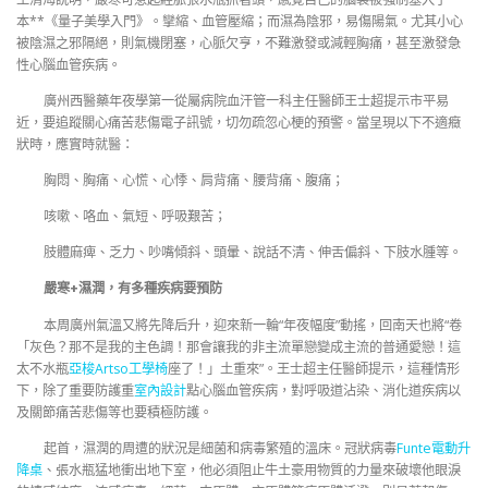
本**《量子美學入門》。攣縮、血管壓縮；而濕為陰邪，易傷陽氣。尤其小心
被陰濕之邪隔絕，則氣機閉塞，心脈欠亨，不難激發或減輕胸痛，甚至激發急
性心腦血管疾病。
廣州西醫藥年夜學第一從屬病院血汗管一科主任醫師王士超提示市平易
近，要追蹤關心痛苦悲傷電子訊號，切勿疏忽心梗的預警。當呈現以下不適癥
狀時，應實時就醫：
胸悶、胸痛、心慌、心悸、肩背痛、腰背痛、腹痛；
咳嗽、咯血、氣短、呼吸艱苦；
肢體麻痺、乏力、吵嘴傾斜、頭暈、說話不清、伸舌偏斜、下肢水腫等。
嚴寒+濕潤，有多種疾病要預防
本周廣州氣溫又將先降后升，迎來新一輪“年夜幅度”動搖，回南天也將“卷
「灰色？那不是我的主色調！那會讓我的非主流單戀變成主流的普通愛戀！這
太不水瓶
亞梭Artso工學椅
座了！」土重來”。王士超主任醫師提示，這種情形
下，除了重要防護重
室內設計
點心腦血管疾病，對呼吸道沾染、消化道疾病以
及關節痛苦悲傷等也要積極防護。
起首，濕潤的周遭的狀況是細菌和病毒繁殖的溫床。冠狀病毒
Funte電動升
降桌
、張水瓶猛地衝出地下室，他必須阻止牛土豪用物質的力量來破壞他眼淚