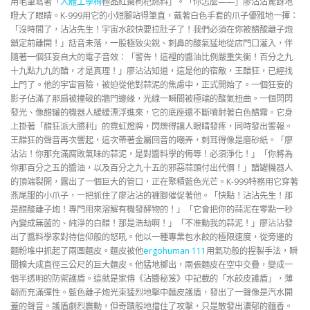
用毛筆寫著「
人體工學椅
極品紅棗枸杞燃料」。「你怎麼——」廖沾沾驚訝地
瞪大了眼睛。K-999用它的小短腿站得筆直，戴著白色手套的爪子優雅地一揮：
「沒時間了，沾沾先生！宇宙水餃快要拉肚子了！我們必須在你被醋酸離子炮
鎖定前離開！」話音未落，一股極致尖銳、刺鼻的酸氣猛地從店門口灌入，伴
隨著一個狂妄自大的電子音效：「警告！這裡的醬油比例嚴重失衡！百分之九
十九點九九的醋，才是真理！」廖沾沾知道，這是他的宿敵，王醋狂，已經找
上門了。他的宇宙冒險，被迫從他對蒜泥的焦慮中，正式開始了。一個狂妄的
影子佔滿了那扇被撞破的牆門邊緣，光線一瞬間被極端的酸氣扭曲。一個閃閃
發光、像醋罐的機器人緩緩漂浮進來，它的底座還不斷噴射著白色醋霧。它身
上掛著「醋狂派大勝利」的霓虹燈牌，閃爍得讓人眼睛發疼，同時發出警報。
王醋狂的聲音再次響起，這次帶著金屬回音的嘲弄，刺耳得像是磨砂紙。「廖
沾沾！你那充滿腐敗氣味的蒜泥，是對醬料學的侮辱！必須淨化！」「你將為
你那百分之五的醬油，以及百分之九十五的邪惡蒜頭付出代價！」醋罐機器人
的頂端裂開，露出了一個巨大的管口，正在聚積藍色光芒。K-999特務用它穿著
燕尾服的小爪子，一把抓住了廖沾沾的褲腳催促著他。「快點！沾沾先生！那
是醋酸離子炮！專門用來溶解有機發酵物的！」「它會把你的蒜泥在零點一秒
內變成無菌的、純淨的白醋！那是浩劫啊！」「不准動我的蒜泥！」廖沾沾發
出了醬料學家對待信仰般的怒吼。他以一種專業包水餃的極限速度，從旁邊的
麵粉堆中抓起了兩團麵皮。麵皮被他
ergohuman 111
用氣功般的捏製手法，瞬
間擴大成直徑三公尺的巨大麵皮。他猛地擲出，兩張麵皮在空中交疊，變成一
個半透明的防禦護盾。這就是家傳《沾醬秘笈》中記載的「水餃皮護盾」，薄
韌而充滿彈性。藍色離子炮光束猛烈地擊中麵皮護盾，發出了一聲像是汽水開
蓋的聲音。護盾劇烈震動，但奇蹟般地擋住了攻擊，只是散發出濃郁的麵香。