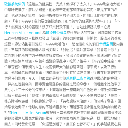
歐德系統傢俱
「這麵皮的延展性！完美！但撐不了太久！」K-999焦急地大喊，
中藥味更濃了。廖沾沾知道，他必須帶走他那缸陳年老蒜泥，那是宇宙的希
望。他跑到蒜泥缸前，使出他搬運食材的全部力量，將那口比他還胖的缸抱
起。「走！K-999！我們要從後院逃跑！別再管你的紅棗枸杞燃料了！」「不
行！燃料是文明的基礎！沒了紅棗我飛不遠！」吉娃娃特務抗議。它用
Herman Miller Aeron
小嘴
歐凌辦公家具
咬住廖沾沾的衣領，同時開啟了它背
上的枸杞推進器。推進器發出「滋滋」的輕微煎煮聲，伴隨著一股濃郁的蔘味
爆發。廖沾沾抱著蒜泥缸、K-999咬著他，一起從撞出來的洞口
幸福空間
衝向後
院。王醋狂的醋罐機器人發出尖叫：「別想逃！醬油黨餘孽！我會追上你！」
店內剩下的所有空盤子被醋酸氣波震碎，發出了最後的哀鳴。廖沾沾的宇宙冒
險，就在這片蒜泥、中藥和醋酸的混亂中，拉開了帷幕。《平行泊車維度：車
位爭奪戰》何手殘的人生，被兩個巨大的陰影籠罩著：停車費，以及平行泊
車。他那輛老舊的掀背車，彷彿繼承了他所有的駕駛焦慮，從未在他需要時提
供過任何幫助。今天，他面臨的是城市傳
系統櫃工廠直營
說中最恐怖的挑戰，
一條夾在理髮店與一間專賣金屬雕像的畫廊之間的窄巷。一個看起來比他車子
尺寸小上三十公分的停車格，上面還灑著一層可疑的白色粉末。何手殘深吸一
口氣。將車子打了倒檔。他的車載語音系統發出了令人不快的女聲：「警告，
後方障礙物距離：無限趨近於零。」「請考慮放棄治療。」他忽略了警告，開
始緩慢地倒車。他最討厭的不是語音系統，而是那兩塊永遠在關鍵時刻自動收
折的
Herman Miller Aeron
後視鏡。當他需要它們來判斷車體與那座價值不菲
的銅製獨角獸雕像之間的距離時，它們卻像兩片羞澀的耳朵一樣，優雅地縮了
回去。同時發出低語：「你還是別看了，反正你也停不好。」何手殘感覺心臟