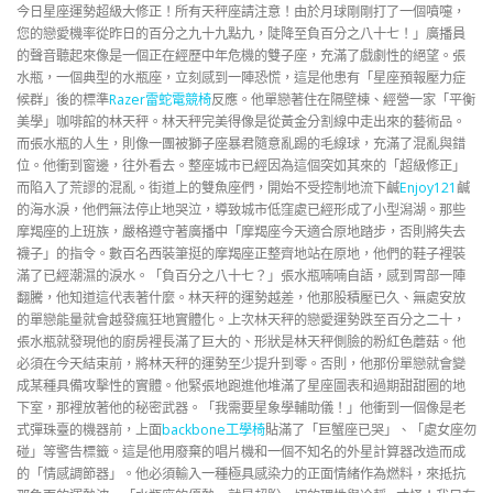
今日星座運勢超級大修正！所有天秤座請注意！由於月球剛剛打了一個噴嚏，
您的戀愛機率從昨日的百分之九十九點九，陡降至負百分之八十七！」廣播員
的聲音聽起來像是一個正在經歷中年危機的雙子座，充滿了戲劇性的絕望。張
水瓶，一個典型的水瓶座，立刻感到一陣恐慌，這是他患有「星座預報壓力症
候群」後的標準
Razer雷蛇電競椅
反應。他單戀著住在隔壁棟、經營一家「平衡
美學」咖啡館的林天秤。林天秤完美得像是從黃金分割線中走出來的藝術品。
而張水瓶的人生，則像一團被獅子座暴君隨意亂踢的毛線球，充滿了混亂與錯
位。他衝到窗邊，往外看去。整座城市已經因為這個突如其來的「超級修正」
而陷入了荒謬的混亂。街道上的雙魚座們，開始不受控制地流下鹹
Enjoy121
鹹
的海水淚，他們無法停止地哭泣，導致城市低窪處已經形成了小型潟湖。那些
摩羯座的上班族，嚴格遵守著廣播中「摩羯座今天適合原地踏步，否則將失去
襪子」的指令。數百名西裝筆挺的摩羯座正整齊地站在原地，他們的鞋子裡裝
滿了已經潮濕的淚水。「負百分之八十七？」張水瓶喃喃自語，感到胃部一陣
翻騰，他知道這代表著什麼。林天秤的運勢越差，他那股積壓已久、無處安放
的單戀能量就會越發瘋狂地實體化。上次林天秤的戀愛運勢跌至百分之二十，
張水瓶就發現他的廚房裡長滿了巨大的、形狀是林天秤側臉的粉紅色蘑菇。他
必須在今天結束前，將林天秤的運勢至少提升到零。否則，他那份單戀就會變
成某種具備攻擊性的實體。他緊張地跑進他堆滿了星座圖表和過期甜甜圈的地
下室，那裡放著他的秘密武器。「我需要星象學輔助儀！」他衝到一個像是老
式彈珠臺的機器前，上面
backbone工學椅
貼滿了「巨蟹座已哭」、「處女座勿
碰」等警告標籤。這是他用廢棄的唱片機和一個不知名的外星計算器改造而成
的「情感調節器」。他必須輸入一種極具感染力的正面情緒作為燃料，來抵抗