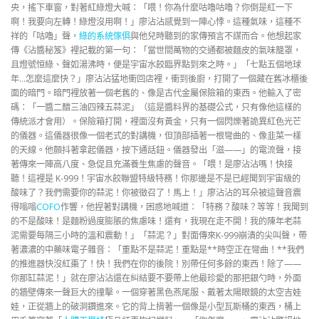
央，搖下車窗，對著紅綠燈大喊：「喂！你為什麼咕嚕咕嚕？你倒是紅一下
啊！我要向左轉！綠燈沒用啊！」廖沾沾感覺到一陣心悸。這種氣味，這種不
祥的「咕嚕」聲，
綠的系統傢俱
與他兒時聽到的家傳預言不謀而合。他想起家
傳《沾醬秘笈》裡記載的第一句：「當世間萬物的交通都被麵皮的氣味籠罩，
且燈號恒綠、聲如湯沸時，便是宇宙水餃臨界點到來之時。」「七點五個地球
年…怎麼這麼快？」廖沾沾猛地衝回店裡，衝到後廚，打開了一個藏在舊冰櫃後
面的暗門。暗門裡放著一個老舊的、像是古代金屬保險箱的東西。他輸入了密
碼：「一醬二醋三油四辣五蒜泥」（這是醬料界的基礎公式，只有像他這樣的
傳統派才會用）。保險箱打開，裡面沒有黃金，只有一個閃爍著詭異紅色光芒
的儀器。這儀器很像一個老式的對講機，但頂部插著一根彎曲的、像韭菜一樣
的天線。他顫抖著拿起儀器，按下通話鈕。儀器發出「滋——」的電流聲，接
著傳來一陣高八度、急促且充滿養生焦慮的聲音。「喂！是廖沾沾嗎！快接
聽！這裡是 K-999！宇宙水餃聯盟特級特務！你那邊是不是已經聞到宇宙級的
酸味了？我們需要你的蒜泥！你被徵召了！馬上！」廖沾沾的耳朵被這聲音震
得嗡嗡
COFO
作響，他捏著對講機，困惑地喊道：「特務？酸味？等等！我聞到
的不是酸味！是麵粉過度膨脹的焦慮味！還有，我現在走不開！我的陳年老蒜
泥需要每隔三小時的溫和震動！」「蒜泥？」對面傳來K-999崩潰的尖叫聲，帶
著濃濃的中藥味電子雜音：「重點不是蒜泥！重點是**時空正在彎曲！**我們
的推進器快沒紅棗了！快！我們在你的後院！別帶任何多餘的東西！除了——
你那缸蒜泥！」就在廖沾沾還在糾結要不要帶上他最珍愛的那把銀勺時，外面
的牆壁傳來一聲巨大的撞擊。一個穿著黑色燕尾服、戴著太陽眼鏡的太空吉娃
娃，正從牆上的破洞鑽進來。它的背上揹著一個像是小型瓦斯桶的東西，桶上