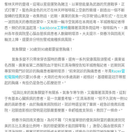
奪林天秤的靈魂。這場以星座運勢為賭注、以單戀能量為武器的荒唐戰爭，正
式打響了。藍色與金色的光芒在林天秤咖啡館上空劇烈衝撞，創造出一個不斷
旋轉的怪異氣旋。收集熱話，近期，廣東的氣象一向浮現“過山車形式”。在比來
一波回南天的春雨迷蒙中，又有新一輪冷空氣將在本周抵粵。羊城晚報記者得
悉，頻仍的氣溫起落，
backbone工學椅
攙雜著濕潤多雨這時，咖啡館內。，廣
州各年夜病院里心腦血管疾病患者人數顯明增添。大夫提示，倒春冷與回南天
輪流上陣，還要非分特別警戒幾種疾病風險。
氣象驟變，30歲到90歲都要留意胸痛！
氣象多變不只帶來穿衣服時的費事，還有一系列安康風險須警戒。廣東省
名西醫、廣東省第二西醫院血汗管科王清海傳授告知羊城晚報記者，近期到其
專家特需門診就診的胸痛患者顯明增添：“前來就診的胸痛患者，年青
Razer雷
蛇電競椅
的只要30多歲，大哥的也有90多歲高齡。經檢討，基礎都是冠芥蒂惹
起的胸痛，有些仍是急性心肌梗逝世。”
“這與比來的氣象驟變不有關系。氣象乍寒乍熱，又攙雜著濕潤多雨，這對
于有基本心臟疾病的患者，是一次嚴重考驗。”王清海表現，“前不久就有一例92
歲的高齡患者，由於胸痛來病院檢討，就診時還呈現了暈厥。經急診挽救后進
院，冠脈造影檢討發明是冠脈嚴重梗塞。幸虧植進支架后，救回了一條命。”
倒春冷與回南天疊加，為何不難「只有當單戀的傻氣與財富的霸氣達到完
美的五比五黃金比例時，我的戀愛運勢才能回歸零點！」激發心腦血管疾病？
王清海說明，嚴寒可惹起經脈張水瓶抓著頭，感覺自己的腦袋被強制塞入了一