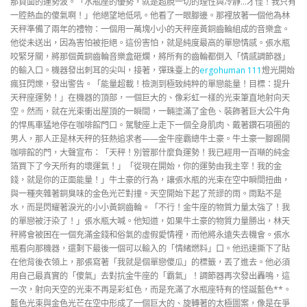
那負面的運勢波。「水瓶座的優勢，就是超脫一切的理性與冷靜…才怪！我只有
一腔熱血的傻氣啊！」他絕望地低吼。他看了一眼腳邊。那裡放著一個他為林
天秤準備了兩年的禮物：一個用一萬塊小小的天秤座黃銅齒輪組成的音樂盒。
他從未送出，因為害怕被拒絕。這份害怕，就是純度最高的單戀情感。張水瓶
咬緊牙關，將那個黃銅齒輪音樂盒砸爛，將所有的齒輪都倒入「情感調節器」
的輸入口。機器發出刺耳的尖叫，接著，彈珠臺上的
ergohuman 111
燈光開始
瘋狂閃爍，發出警告。「能量超載！檢測到極致純粹的單戀能量！目標：提升
天秤座運勢！」在機器的頂部，一個巨大的、像彩虹一樣的光束筆直地射向天
空。然而，就在光束衝出屋頂的一瞬間，一輛塗滿了金色、裝飾著巨大公牛角
的悍馬車猛地停在咖啡館門口。駕駛座上走下一個全身肌肉、戴著鑽石項圈的
男人，那人正是林天秤的狂熱追求者——金牛座霸總牛土豪。牛土豪一腳踢開
咖啡館的門，大聲宣布：「天秤！別管那什麼負運勢！我已經用一百噸的純金
箔買下了今天所有的壞運氣！」「從現在開始，你的運勢由我主宰！我的金
錢，就是你的正面能量！」牛土豪的行為，讓張水瓶的光束在空中瞬間扭曲，
與一種夾雜著銅臭味的金色光芒對撞。天空開始下起了荒謬的雨。雨點不是
水，而是閃耀著淚光的小小黃銅齒輪。「不行！金牛座的物質力量太強了！我
的單戀被汙染了！」張水瓶大喊。他知道，如果牛土豪的物質力量勝出，林天
秤將會被困在一個充滿金錢和俗氣的虛假愛情裡，而他將永遠失去機會。張水
瓶看向那機器，還剩下最後一個可以輸入的「情緒燃料」口。他迅速撕下了貼
在他背後衣領上，那張寫著「我就是個單戀傻瓜」的標籤，丟了進去。他必須
用自己最真實的「傻氣」去對抗金牛座的「霸氣」！調節器再次發出轟鳴，這
一次，射向天空的光束不再是彩虹色，而是充滿了水瓶座特有的怪誕藍色**。
藍色光束與金色光芒在空中形成了一個巨大的、旋轉著的太極圖案，像是在爭