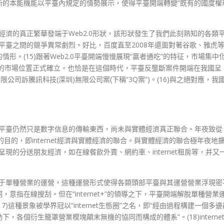
新的本能機能以平臺內規定的情勢展示，使得平臺開端轉變“既有的國度權
字經濟的真正繁華發端于Web2.0形狀，該形狀發生了我們此刻熟知的各類
類平臺之間的競爭異常劇烈。好比，百度直至2008年還面對著谷歌、雅虎
。(15)跟著Web2.0平臺開端慢慢展現“贏者通吃”的特征，市場集中
臺的市場位置正式確立。也恰是在這個時代，平臺反壟斷案件開端在我國呈
司訴騰訊科技(深圳)無限公司案(下稱“3Q案”)。(16)與之絕對應，我
狀的平臺仍然只是數字信息的傳輸東西，尚未與實體經濟真正聯合。年夜致從
成長標的目的，即internet經濟與實體經濟的聯合。與實體經濟的聯合極年夜地
呈現的分送朋友經濟，如在線餐飲外賣、網約車、internet租房等，并又
集中于單種營業的運營，這種運營形式使得各類頭部平臺與其運營營業浮現密
指在線搜刮。但在“internet+”的領導之下，平臺開端解脫單種營業
這種景象被學界冠以“internet生態圈”之名，即“經由過程構建一個多邊
各個衍生籠罩營業模塊顛末無機的協同而構成的體系”。(18)interne