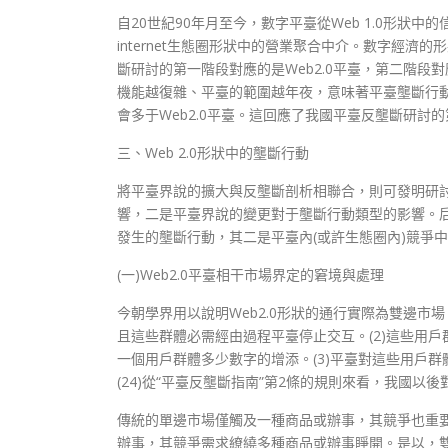
自20世紀90年月至今，數字平臺從Web 1.0形狀中
internet生態圈形狀中的營業聚合中介。數字經
斷研討的第一階段對應的是Web2.0平臺，第二階段對
機能越復雜、平臺的範圍越年夜，意味著平臺壟斷行動的
會多于Web2.0平臺。這回應了我國平臺反壟斷研
三、Web 2.0形狀中的壟斷行動
將平臺界說的擴大與反壟斷剖析相聯合，則可發明研
響，二是平臺界說的變更對于壟斷行動類型的影響。后
發生的壟斷行動，其二是平臺內(或許生態圈內)競爭
(一)Web2.0平臺相干市場界定的窘境與處理
今朝學界用以說明Web2.0形狀的通行實際為雙邊市場
且這些群體必需經由過程平臺停止交互。(2)這些用
一個用戶群體多少數字的增添。(3)平臺對這些用戶
(24)從“平臺反壟斷指南”第2條的規則來看，我國以
傳統的單邊市場僅觸及一種商品或辦事，其競爭也重要
辦事，其競爭需求繚繞多種商品或辦事睜開。是以，雙