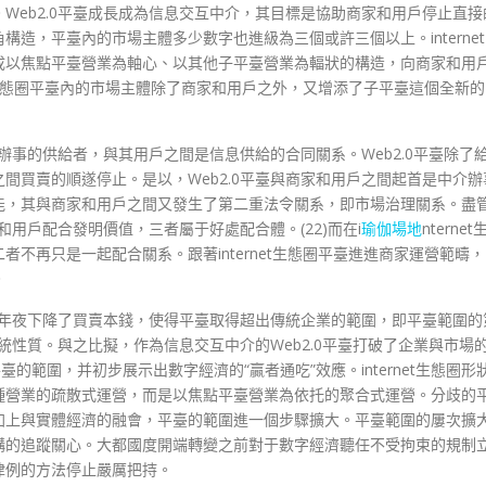
Web2.0平臺成長成為信息交互中介，其目標是協助商家和用戶停止直接
造，平臺內的市場主體多少數字也進級為三個或許三個以上。internet
成以焦點平臺營業為軸心、以其他子平臺營業為輻狀的構造，向商家和用
et生態圈平臺內的市場主體除了商家和用戶之外，又增添了子平臺這個全新的
息辦事的供給者，與其用戶之間是信息供給的合同關系。Web2.0平臺除了
間買賣的順遂停止。是以，Web2.0平臺與商家和用戶之間起首是中介辦
能，其與商家和用戶之間又發生了第二重法令關系，即市場治理關系。盡
和用戶配合發明價值，三者屬于好處配合體。(22)而在i
瑜伽場地
nternet
不再只是一起配合關系。跟著internet生態圈平臺進進商家運營範疇，
。
年夜年夜下降了買賣本錢，使得平臺取得超出傳統企業的範圍，即平臺範圍的
傳統性質。與之比擬，作為信息交互中介的Web2.0平臺打破了企業與市場
臺的範圍，并初步展示出數字經濟的“贏者通吃”效應。internet生態圈形
種營業的疏散式運營，而是以焦點平臺營業為依托的聚合式運營。分歧的
加上與實體經濟的融會，平臺的範圍進一個步驟擴大。平臺範圍的屢次擴
構的追蹤關心。大都國度開端轉變之前對于數字經濟聽任不受拘束的規制
律例的方法停止嚴厲把持。