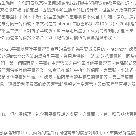
態圈。(19)前者以某種裝備(如蘋果)或許辦事(如淘寶)作為焦點打造，
)來獲取市場行銷支出。固然這兩類生態圈的目的分歧，但盈利方法存在差
為重要盈利手腕。市場行銷型生態圈的重要利潤不來自用戶端，是以其是
一的稱號，本文稱之為internet生態圈形狀(2010至今)，(20)即經
點平臺主僕二人對視了半晌後，藍玉華走出屋子，來到門外的院子裡。果
汗如雨營業的銜接下聚合，以此配合發明價值的貿易組織形狀。
2.0平臺以晉陞平臺營業東西的品質作為重要成長目的。internet生態
internet營業的聚合型平臺，為用戶供給“一站式”的花費體驗，同時
面睜開：第一個層面是，平臺在主營營業之余進軍其他平臺營業。這種形式
行開闢供給其他平臺營業，如騰訊在微信中植進伴侶圈、大眾號、小法式
吸納其他平臺進進統一生態圈，如阿里團體并購高德輿圖等。第二個層面
買賣信息，選擇盈利率最高的商家運營範疇親身進場運營，與商家睜開直接的競
迭代，但在深條理上包含著平臺界說的變更。詳細而言，這三種形狀代表
是信息存儲的中介，其面臨的是具有同種需求的信息討取用戶，重要效能是信