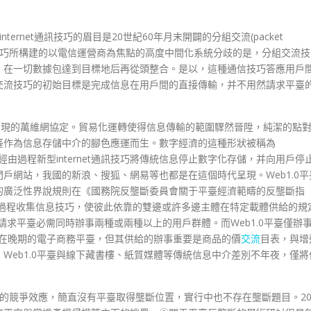
ternet通訊技巧的眉目是20世紀60年月末開闢的分組交流(packet
witching)技巧所構建的以電信運營商為焦點的高度中間化系統分歧的是，分組交流技
，在一切數據包達到目標地后再從頭整合。是以，這種通信技巧答應用戶
交流技巧的初始目標是完成信息在用戶間的直接傳輸，并不用然請求平臺
年發現的萬維網協定。貿易化運轉使得信息傳輸的範圍驟然晉陞，純潔的點
臺作為信息存儲中介的腳色應運而生。數字經濟的這種形狀被稱為
界界說為，經由過程新型internet通訊技巧將傳統信息停止數字化存儲，并向用戶停
戶網站，我國的新浪、搜狐、網易等也都是在這個時代呈現。Web1.0平
的廣泛性界說規則在《國務院反壟斷委員會關于平臺經濟範疇的反壟斷指
經由過程收集信息技巧，使彼此依靠的雙邊或許多邊主體在特定載體供給的規
求平臺必需同時辦事兩種或兩種以上的用戶群體。而Web1.0平臺僅辦
也存在晚期的電子商務平臺，但其供給的辦事重要是商品的價
交流
目表，與增
Web1.0平臺與線下藏書樓、紙質媒體等傳統信息中介差別不年夜，僅將
劇烈的競爭效應，簡直沒有平臺取得壟斷位置，實行中也不存在壟斷題目。2