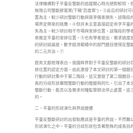
法律機構對于平臺反壟斷的追蹤關心時光絕對較短，
無限公司壟斷膠葛案(下稱“百度案”)。③此后的研討可以
置為主，較少研討壟斷行動與競爭傷害損失。該階段
場界定帶來的挑釁，④但并未主意直接認定命字平臺的安
失為主，較少研討相干市場與安排位置。該階段的學者
來推定平臺的安排位置。⑤也有學者提出，需求過度放
的研討結論是，數字經濟範疇中的部門題目使得反壟
的二元共治。⑦
既有文獻梳理表白，我國粹界對于平臺反壟斷的研討
排位置的認定方面，由此激發了本文研討的第一個題
行動的研討集中于第二階段，這又激發了第二個題目
長的分歧形狀審閱壟斷行動的嬗變與同化，引出了本
壟斷行動，能否以及需求何種監管辦法停止處置。這
的。
二、平臺的形狀演化與界說變遷
平臺反壟斷研討的出發點應該是平臺的界說，不然難以
形狀演化之中。平臺的分歧形狀包含著懸殊的成長目