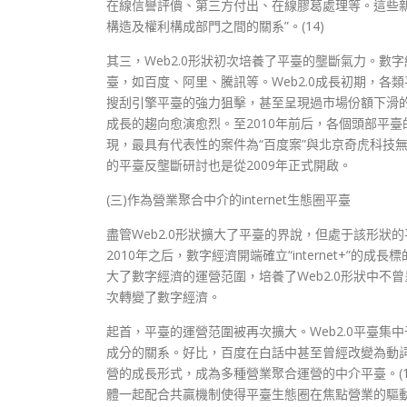
在線信譽評價、第三方付出、在線膠葛處理等。這些
構造及權利構成部門之間的關系”。(14)
其三，Web2.0形狀初次培養了平臺的壟斷氣力。數
臺，如百度、阿里、騰訊等。Web2.0成長初期，各
搜刮引擎平臺的強力狙擊，甚至呈現過市場份額下滑的情形
成長的趨向愈演愈烈。至2010年前后，各個頭部平
現，最具有代表性的案件為“百度案”與北京奇虎科技無限公
的平臺反壟斷研討也是從2009年正式開啟。
(三)作為營業聚合中介的internet生態圈平臺
盡管Web2.0形狀擴大了平臺的界說，但處于該形
2010年之后，數字經濟開端確立“internet+”的
大了數字經濟的運營范圍，培養了Web2.0形狀中不曾
次轉變了數字經濟。
起首，平臺的運營范圍被再次擴大。Web2.0平臺
成分的關系。好比，百度在白話中甚至曾經改變為動詞，意
營的成長形式，成為多種營業聚合運營的中介平臺。(17)
體一起配合共贏機制使得平臺生態圈在焦點營業的驅動下，