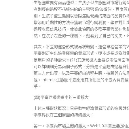
生態圈重要有兩品種型：生孩子型生態圈與市場行銷型生
者則經由過程不花錢供給的主營營業(如微信、百度等
別。生孩子型生態圈以晉陞焦點營業的東西的品質作
增添用戶黏性的方法來獲取市場行銷利潤。學界對此尚未有同
過程收集信息技巧，使彼此協同的多種平臺營業在焦
然，在院子左邊的一棵樹下，她看到了自己的丈夫，
其次，平臺的運營形式被再次轉變。運營單種營業的Web
平臺則衍生出跨業運營的貿易形式，逐步成長成為凝集各類
足用戶的多種需求。(21)其運營擴大重要從兩個層
可以詳細細分為兩個子形式，分辨是平臺經由過程自
第三方付出等，以及平臺經由過程并購、持股等方法
是，internet生態圈平臺應用其所把握的平臺內
爭。
(四)平臺界說變遷中的三重擴大
上述三種形狀概況上只是數字經濟貿易形式的進級與
平臺界說在三個層面的持續擴大：
第一，平臺內市場主體的擴大。Web1.0平臺重要