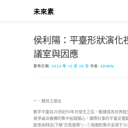
跳
至
未來素
主
要
內
容
侯利陽：平臺形狀演化
議室與因應
發佈日期:
2024 年 12 月 28 日
作者:
ADMIN
一、題目之提出
數字平臺自20世紀90年月發生之后，敏捷成為世界
競爭論法機構的集中追蹤關心。國際社會的平臺反壟斷
斷查詢拜訪(下稱“亞馬遜案”)。①我國則集中呈現于2