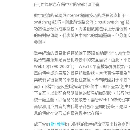
(一)作為信息存儲中介的Web1.0平臺
數字經濟的呈現與internet通訊技巧的成長親密相干。in
switching)技巧。與此前電路交流(circuit s
巧將信息分拆成數據包，將各個數據包停止分組傳輸
的點對點傳輸，代表著往中間化的傳輸邏輯。但分組
參與。
數字經濟的貿易化運轉起始于蒂姆·伯納斯·李1990
點傳輸無法知足貿易化場景中的交互需求，由此，平
Web1.0(1990-2000年)。Web1.0平臺被學
單向傳輸或許展現的貿易組織形狀。⑧代表性平臺為門
與我們以後會商的平臺相往甚遠。今朝我國對于平臺
南》(下稱“平臺反壟斷指南”)第2條中，即平臺為“
下交互，以此配合發明價值的貿易組織形狀”。該界說請
統一類主體，即信息的獲取者。盡管Web1.0時代
商家和用戶買賣的古代電子商務平臺顯明分歧。是以，
息的傳統存儲形式進級為數字化存儲。
處于We
1對1教學
b1.0形狀的數字經濟浮現出較為