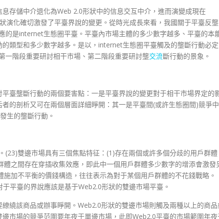
的信息存儲中介退化為Web 2.0形狀中的信息交互中介，進而演變成現在
濟的形狀演化確切激發了平臺界說的變更。從時光成長來看，我國關于平臺反壟
應的是internet生態圈平臺。平臺內市場主體的多少數字越多、平臺的本
類型和多少數字越多。是以，internet生態圈平臺觸及的壟斷行動必定
討的第一階段重要研討相干市場、第二階段重要研討壟
交流
斷行動的景象。
討平臺壟斷行動的兩個要害點：一是平臺界說的變更對于相干市場界定的
者的剖析又可在兩個層面詳細睜開：其一是平臺間(或許生態圈間)競爭中
中發生的壟斷行動。
。(23)雙邊市場具有三個焦點特征：(1)存在兩個或許多個分歧的用戶群體
戶群體之間存在穿插收集效應，即此中一個用戶群體多少數字的增添會激發
群體施加不平衡的價錢構造，往往表示為對于某個用戶群體的不花錢戰略。
後對于平臺的界說應該是基于Web2.0形狀的雙邊市場平臺。
繚繞該商品或辦事睜開。Web2.0形狀的雙邊市場則觸及兩種以上的商品
邊市場的競爭范圍要年夜于單邊市場，此即Web2.0平臺的市場範圍年夜