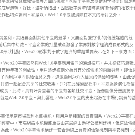
度平安與常識產權侵權等方面的挑釁。⑨關于平臺反壟斷的學術研討很是
底層邏輯。好比，波斯納指出，固然數字經濟(彼時還稱“新經濟”)相較于
作出特殊調劑。⑩是以，Web1.0平臺被消除在本文的研討之外。
行銷盈利，其既要面對其他平臺的競爭，又要面對(數字化的)傳統媒體的競
年前后集中幻滅。平臺企業的批量破產激發了業界對數字經濟成長形式的反
Web1.0形狀比擬，Web2.0形狀對于數字經濟的重組重要表示在如下三個方面
。Web2.0平臺固然與Web1.0平臺應用雷同的通訊技巧，并未從技巧邏輯
具有極年夜的開放性。用戶逐步被劃分為具有分歧需求的兩類群體，即信
0平臺除了向用戶單向供給信息之外，還激勵用戶介入信息的供給和發明，由此
為打造一起配合共享的社交收集。(12)在此經過歷程中，平臺逐步演化為信
經濟的成長。此時，具有汗青意義的平臺有各類社交平臺、錄像圖像分送朋友平
是Web 2.0平臺。與此響應，Web2.0平臺的支出起源在市場行銷費的
.0平臺僅承當市場盈利本能機能，與用戶是純潔的買賣關系。Web2.0平臺在
下經濟中，市場組織本能機能重要由當局經由過程公權利建構，但這些傳
)為此，Web2.0平臺需求構建一套合適線上買賣的信賴機制與平安機制，