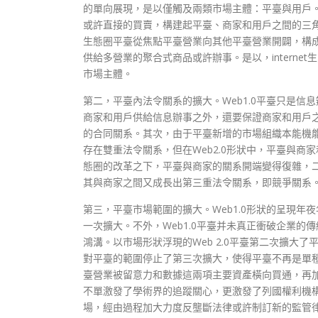
的單向展現，是以僅觸及兩類市場主體：平臺與用戶。
或許直接的買賣，構建起平臺、商家和用戶之間的三角構
生態圈平臺從焦點平臺營業向其他平臺營業開闢，構
供給多營業的聚合式商品或許辦事。是以，intern
市場主體。
第二，平臺內法令關系的擴大。Web1.0平臺只是信
商家和用戶供給信息辦事之外，還要保證商家和用戶之
的合同關系。其次，由于平臺新增的市場組織本能機
存在雙重法令關系，但在Web2.0形狀中，平臺與商家
態圈的改革之下，平臺與商家的關系開端變得復雜，二者
其與商家之間又成長出第三重法令關系，即競爭關系
第三，平臺市場範圍的擴大。Web1.0形狀的呈現
一次擴大。不外，Web1.0平臺并未真正衝破企業的
鴻溝。以市場形狀浮現的Web 2.0平臺第二次擴大了平
對平臺的範圍停止了第三次擴大，使得平臺不再是單
臺營業被留意力和數據這兩項主要資產橫向買通，再
不單激發了學術界的追蹤關心，更激發了列國權利機
場，經由過程加大力度反壟斷法律或許制訂新的監管