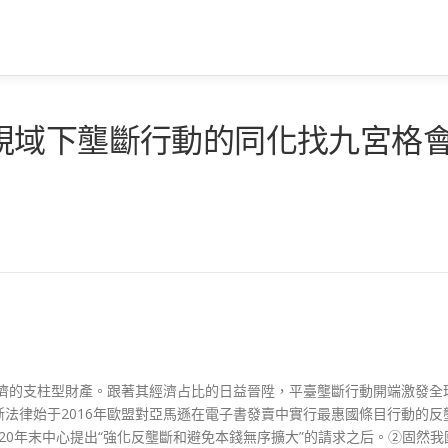
視域下壟斷行動的同化找九宮格
經濟的支柱型財產。跟著其經濟占比的日益晉陞，平臺壟斷行動開端激發全
法律始于2016年歐盟對亞馬遜在電子書發賣中實行最惠國條目行動的反
020年末中心提出“強化反壟斷和避免本錢無序擴大”的請求之后。②固然我