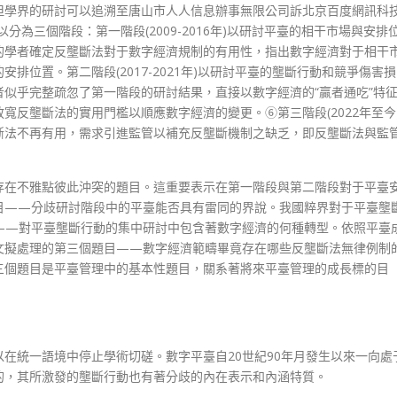
但學界的研討可以追溯至唐山市人人信息辦事無限公司訴北京百度網訊科
分為三個階段：第一階段(2009-2016年)以研討平臺的相干市場與安排
的學者確定反壟斷法對于數字經濟規制的有用性，指出數字經濟對于相干
排位置。第二階段(2017-2021年)以研討平臺的壟斷行動和競爭傷害損
似乎完整疏忽了第一階段的研討結果，直接以數字經濟的“贏者通吃”特
寬反壟斷法的實用門檻以順應數字經濟的變更。⑥第三階段(2022年至今
斷法不再有用，需求引進監管以補充反壟斷機制之缺乏，即反壟斷法與監
存在不雅點彼此沖突的題目。這重要表示在第一階段與第二階段對于平臺
目——分歧研討階段中的平臺能否具有雷同的界說。我國粹界對于平臺壟
——對平臺壟斷行動的集中研討中包含著數字經濟的何種轉型。依照平臺
文擬處理的第三個題目——數字經濟範疇畢竟存在哪些反壟斷法無律例制
三個題目是平臺管理中的基本性題目，關系著將來平臺管理的成長標的目
在統一語境中停止學術切磋。數字平臺自20世紀90年月發生以來一向處
的，其所激發的壟斷行動也有著分歧的內在表示和內涵特質。