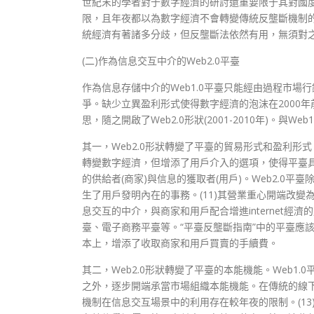
世紀末的學者對于數字經濟的研討還重要限于其對國
限，且年夜都以為數字經濟不會轉變傳統反壟斷機制的
統經濟有著諸多分歧，但反壟斷法依然有用，無須對之
(二)作為信息交互中介的Web2.0平臺
作為信息存儲中介的Web1.0平臺只能經由過程市場
爭。缺少立異盈利形式使得數字經濟的泡沫在2000
思，隨之開啟了Web2.0形狀(2001-2010年)。與
其一，Web2.0形狀轉變了平臺的貿易形式和盈利形式
轉變數字經濟，但增添了用戶介入的選項，使得平臺
的供給者(商家)與信息的獲取者(用戶)。Web2.
生了用戶發明內在的事務。(11)其營業重心開端改變
息交互的中介，與商家和用戶配合增進internet
臺、電子商務平臺等。“平臺反壟斷指南”中的平臺應該就
本上，增添了收取商家和用戶買賣的手續費。
其二，Web2.0形狀轉變了平臺的本能機能。Web1
之外，逐步開端承當市場組織本能機能。在傳統的線
機制在信息交互場景中的利用存在較年夜的限制。(13