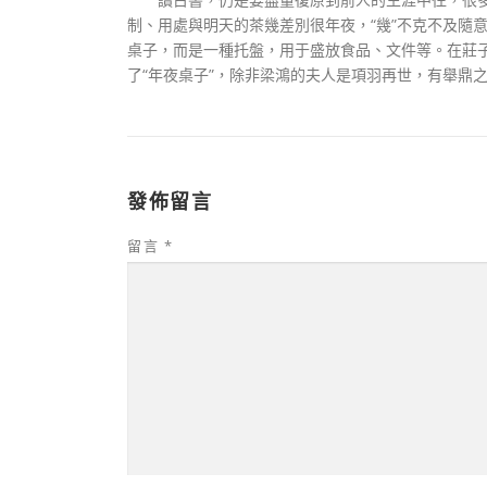
制、用處與明天的茶幾差別很年夜，“幾”不克不及隨意
桌子，而是一種托盤，用于盛放食品、文件等。在莊子時
了“年夜桌子”，除非梁鴻的夫人是項羽再世，有舉鼎之
發佈留言
留言
*