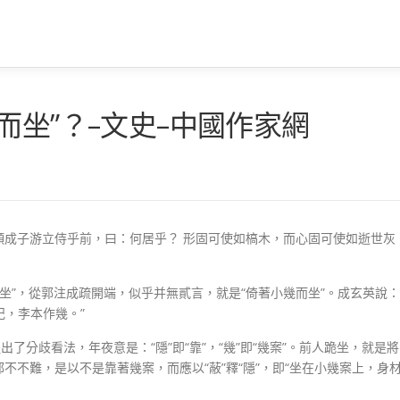
而坐”？–文史–中國作家網
顏成子游立侍乎前，曰：何居乎？ 形固可使如槁木，而心固可使如逝世灰
而坐”，從郭注成疏開端，似乎并無貳言，就是“倚著小幾而坐”。成玄英說：
紀，李本作幾。”
了分歧看法，年夜意是：“隱”即“靠”，“幾”即“幾案”。前人跪坐，就是將
不難，是以不是靠著幾案，而應以“蔽”釋“隱”，即“坐在小幾案上，身