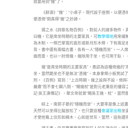
就要用到“幾”了。
《辭源》“幾”：“小桌子，現代設于座側，以便憑
便憑倚”倒真得“幾”之妙諦。
揚之水《詩歌名物百例》，對前人的諸多物件，真
曰機。它是席坐時期的主要家具，可
教學場地
用來緩
為木制，一條巴掌寬的直形或新月形木條，下有兩足或
背。書中還有兩幅古畫，各有一人“隱機而坐”，一人
曲而垂，也以一肘倚幾。幾除用于坐，也可用于臥，《
幾“是席坐時期的主要家具”，愚認為這種倚幾的
坐。當然跪坐也不是無法“憑幾”，本身拿條小板凳試
刑。《百例》寫到：“上古時期，幾之設與不設，倚與
嚴肅”而不會七顛八倒，“賜幾杖”是對元老重臣的優
記·吳王濞傳記》，華文帝就曾“賜吳王幾、杖”，當
綜上，南郭子綦的“隱機而坐”，大要率是像上述
天然可以坐得比擬放松了。也只要這種
會議室出租
坐
才使他看上往形如槁木、心如逝世灰。當然，這些還
讀古書，仍是要盡量復原到前人的生涯中往，很多