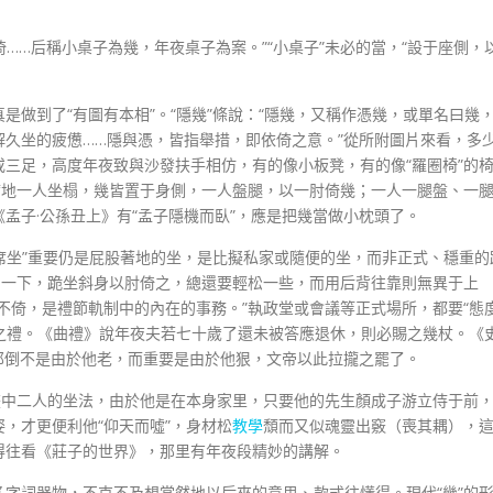
倚……后稱小桌子為幾，年夜桌子為案。”“小桌子”未必的當，“設于座側，
是做到了“有圖有本相”。“隱幾”條說：“隱幾，又稱作憑幾，或單名曰幾
解久坐的疲憊……隱與憑，皆指舉措，即依倚之意。”從所附圖片來看，多
三足，高度年夜致與沙發扶手相仿，有的像小板凳，有的像“羅圈椅”的
席地一人坐榻，幾皆置于身側，一人盤腿，以一肘倚幾；一人一腿盤、一
孟子·公孫丑上》有“孟子隱機而臥”，應是把幾當做小枕頭了。
“席坐”重要仍是屁股著地的坐，是比擬私家或隨便的坐，而非正式、穩重的
了一下，跪坐斜身以肘倚之，總還要輕松一些，而用后背往靠則無異于上
不倚，是禮節軌制中的內在的事務。”執政堂或會議等正式場所，都要“態
容之禮。《曲禮》說年夜夫若七十歲了還未被答應退休，則必賜之幾杖。《
然那倒不是由於他老，而重要是由於他狠，文帝以此拉攏之罷了。
畫中二人的坐法，由於他是在本身家里，只要他的先生顏成子游立侍于前
姿，才更便利他“仰天而噓”，身材松
教學
頹而又似魂靈出竅（喪其耦），
得往看《莊子的世界》，那里有年夜段精妙的講解。
字詞器物，不克不及想當然地以后來的意思、款式往懂得。現代“幾”的