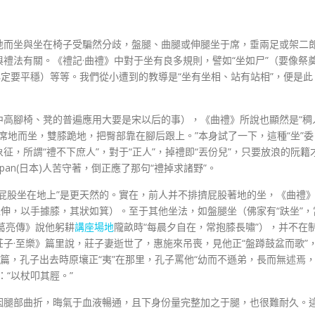
地而坐與坐在椅子受騙然分歧，盤腿、曲腿或伸腿坐于席，垂兩足或架二
禮法有關。《禮記·曲禮》中對于坐有良多規則，譬如“坐如尸”（要像祭
必定要平穩）等等。我們從小遭到的教導是“坐有坐相、站有站相”，便是此
中高腳椅、凳的普遍應用大要是宋以后的事），《曲禮》所說也顯然是“稠
人席地而坐，雙膝跪地，把臀部靠在腳后跟上。”本身試了一下，這種“坐”委
，所謂“禮不下庶人”，對于“正人”，掉禮即“丟份兒”，只要放浪的阮籍
pan(日本)人苦守著，倒正應了那句“禮掉求諸野”。
屁股坐在地上”是更天然的。實在，前人并不排擠屁股著地的坐，《曲禮
直伸，以手據膝，其狀如箕）。至于其他坐法，如盤腿坐（佛家有“趺坐”，
葛亮傳》說他躬耕
講座場地
隴畝時“每晨夕自在，常抱膝長嘯”），并不在
子·至樂》篇里說，莊子妻逝世了，惠施來吊喪，見他正“盤蹲鼓盆而歌”
問》篇，孔子出去時原壤正“夷”在那里，孔子罵他“幼而不遜弟，長而無述焉
“以杖叩其脛。”
因腿部曲折，晦氣于血液暢通，且下身份量完整加之于腿，也很難耐久。