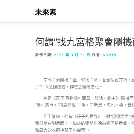
跳
至
未來素
主
要
內
容
何謂“找九宮格聚會隱機
發佈日期:
2025 年 3 月 21 日
作者:
ADMIN
南郭子綦隱機而坐，仰天而噓，荅焉似喪其耦。
乎？ 今之隱機者，非昔之隱機者也。
這是《莊子·齊物論》開篇一段話。此中的“隱機
“隱，憑也。”司馬彪說：“隱，于靳反，憑也。機，音
但王景琳、徐匋《莊子的世界》，對“隱機而坐”提出
臀部壓在腳后跟上，如許的姿態無論前傾仍是后靠，都不
和廣大的衣服掩蔽了小幾案”。