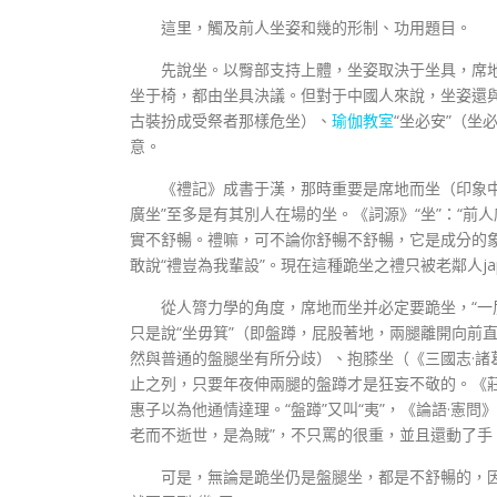
這里，觸及前人坐姿和幾的形制、功用題目。
先說坐。以臀部支持上體，坐姿取決于坐具，席
坐于椅，都由坐具決議。但對于中國人來說，坐姿還與
古裝扮成受祭者那樣危坐）、
瑜伽教室
“坐必安”（坐
意。
《禮記》成書于漢，那時重要是席地而坐（印象
廣坐”至多是有其別人在場的坐。《詞源》“坐”：“前
實不舒暢。禮嘛，可不論你舒暢不舒暢，它是成分的象征
敢說“禮豈為我輩設”。現在這種跪坐之禮只被老鄰人ja
從人膂力學的角度，席地而坐并必定要跪坐，“一
只是說“坐毋箕”（即盤蹲，屁股著地，兩腿離開向前
然與普通的盤腿坐有所分歧）、抱膝坐（《三國志·諸
止之列，只要年夜伸兩腿的盤蹲才是狂妄不敬的。《莊
惠子以為他通情達理。“盤蹲”又叫“夷”，《論語·憲
老而不逝世，是為賊”，不只罵的很重，並且還動了手：
可是，無論是跪坐仍是盤腿坐，都是不舒暢的，