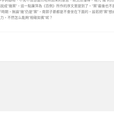
說成“幾案”，這一點廉萍為《百例》所作的序文里提到了。“案”最後也不
期，無論“幾”仍是“案”，南郭子綦都是不會坐在下面的。設若把“案”想
力，不然怎么能夠“相敬如賓”呢？