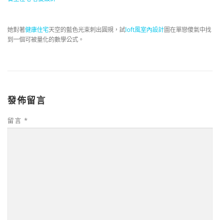
她對著
健康住宅
天空的藍色光束刺出圓規，試
loft風室內設計
圖在單戀傻氣中找
到一個可被量化的數學公式。
發佈留言
留言
*