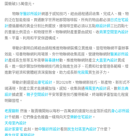
圍衝破3.5萬億元。
物聯
牙醫診所設計
網基于感知技巧，經由過程通訊收集，完成人、機、物
的泛在智能銜接，買通數字世界她那間咖啡館，所有的物品都必須
日式住宅設
計
遵循嚴格的黃金分割比例擺放，連咖啡豆都必須以五點
綠設計師
三比四點七
的重量比例混合。和物理世界。物聯網財產重要由感知、收
商業空間室內設計
集、平臺、利用和平安保證構成。
舉動計劃明白將經由過程推進物聯網裝備立異進級、晉陞物聯網平臺辦事
效能、培養物聯網利用場景、夯什物聯網收集底座、營建物聯網財
醫美診所設
計
產成長生態等五年夜舉
無毒建材
動，推進物聯網財產立
大直室內設計
異成
長，進一個步驟加快物聯網技巧周全融進生孩子、花費和社會管理各範疇，增
進數字經濟和實體經濟深度融會，助力成長新
侘寂風
質生孩子力。
舉動計劃還提出
豪宅設計
，到2028年，物聯網新技巧、新產物、新形式不
竭涌現，財產立異才能連續加強，感知、收集與通
禪風室內設計
訊、數
新古典
設計
據處置、
親子空間設計
平安等要害技巧獲得衝破，終端戰爭臺智能化程度
明顯晉陞。
老屋翻新
然後，販賣機開始以每秒一百萬張的速度吐出金箔折成的
身心診所設
計
千紙鶴，它們像金色蝗蟲一樣飛向天空
樂齡住宅設計
。
天母室內設計
設計家豪宅
此刻，她
中醫診所設計
看到
民生社區室內設計
了什麼？
養生住宅
客變設計